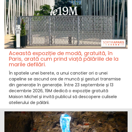
Această expoziție de modă, gratuită, în
Paris, arată cum prind viață pălăriile de la
marile defilări.
În spatele unei berete, a unui canotier ori a unei
capeline se ascund ore de muncă și gesturi transmise
din generație în generație. Între 23 septembrie și 13
decembrie 2026, 19M dedică o expoziție gratuită
Maison Michel și invită publicul să descopere culisele
atelierului de pălării.