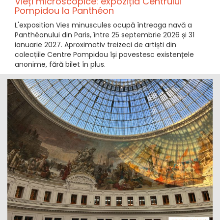
Vieți microscopice: expoziția Centrului
Pompidou la Panthéon
L'exposition Vies minuscules ocupă întreaga navă a
Panthéonului din Paris, între 25 septembrie 2026 și 31
ianuarie 2027. Aproximativ treizeci de artiști din
colecțiile Centre Pompidou își povestesc existențele
anonime, fără bilet în plus.