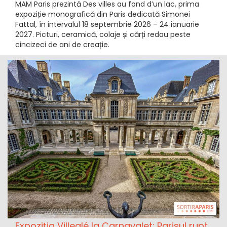
MAM Paris prezintă Des villes au fond d’un lac, prima
expoziție monografică din Paris dedicată Simonei
Fattal, în intervalul 18 septembrie 2026 – 24 ianuarie
2027. Picturi, ceramică, colaje și cărți redau peste
cincizeci de ani de creație.
Expoziția Villeglé la Carnavalet: Parisul rupt