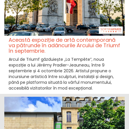
Această expoziție de artă contemporană
va pătrunde în adâncurile Arcului de Triumf
în septembrie.
Arcul de Triumf găzduiește „La Tempête”, noua
expoziție a lui Jérémy Pradier-Jeauneau, între 9
septembrie și 4 octombrie 2026. Artistul propune o
incursiune artistică între sculpturi, instalații și design,
până pe platforma situată la vârful monumentului,
accesibilă vizitatorilor în mod excepțional.