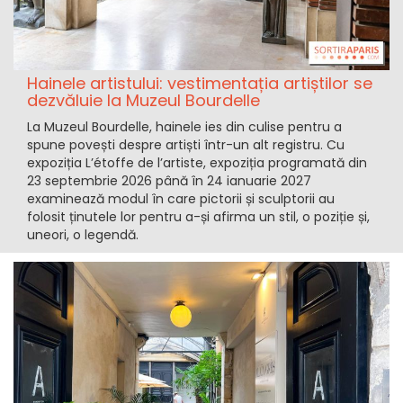
Hainele artistului: vestimentația artiștilor se
dezvăluie la Muzeul Bourdelle
La Muzeul Bourdelle, hainele ies din culise pentru a
spune povești despre artiști într-un alt registru. Cu
expoziția L’étoffe de l’artiste, expoziția programată din
23 septembrie 2026 până în 24 ianuarie 2027
examinează modul în care pictorii și sculptorii au
folosit ținutele lor pentru a-și afirma un stil, o poziție și,
uneori, o legendă.