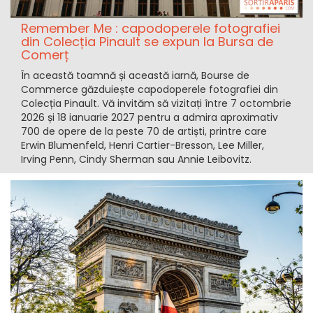
Remember Me : capodoperele fotografiei
din Colecția Pinault se expun la Bursa de
Comerț
În această toamnă și această iarnă, Bourse de
Commerce găzduiește capodoperele fotografiei din
Colecția Pinault. Vă invităm să vizitați între 7 octombrie
2026 și 18 ianuarie 2027 pentru a admira aproximativ
700 de opere de la peste 70 de artiști, printre care
Erwin Blumenfeld, Henri Cartier-Bresson, Lee Miller,
Irving Penn, Cindy Sherman sau Annie Leibovitz.