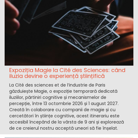
Expoziția Magie la Cité des Sciences: când
iluzia devine o experiență științifică
La Cité des sciences et de l’industrie de Paris
găzduiește Magie, o expoziție temporară dedicată
iluziilor, părtiniri cognitive și mecanismelor de
percepție, între 13 octombrie 2026 și 1 august 2027.
Creată în colaborare cu companii de magie și cu
cercetători în științe cognitive, acest itinerariu este
accesibil începând de la vârsta de 9 ani și explorează
de ce creierul nostru acceptă uneori să fie înșelat.