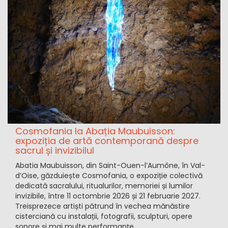
Cosmofania la Abația Maubuisson:
expoziția de artă contemporană despre
sacrul și invizibilul
Abatia Maubuisson, din Saint-Ouen-l’Aumône, în Val-
d’Oise, găzduiește Cosmofania, o expoziție colectivă
dedicată sacralului, ritualurilor, memoriei și lumilor
invizibile, între 11 octombrie 2026 și 21 februarie 2027.
Treisprezece artiști pătrund în vechea mănăstire
cisterciană cu instalații, fotografii, sculpturi, opere
sonore și mai multe performanțe.