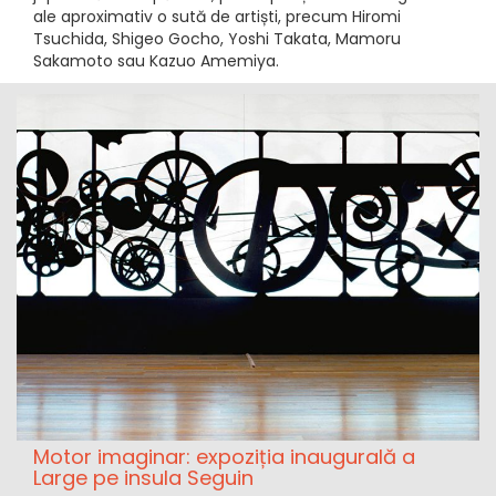
ale aproximativ o sută de artiști, precum Hiromi
Tsuchida, Shigeo Gocho, Yoshi Takata, Mamoru
Sakamoto sau Kazuo Amemiya.
Motor imaginar: expoziția inaugurală a
Large pe insula Seguin