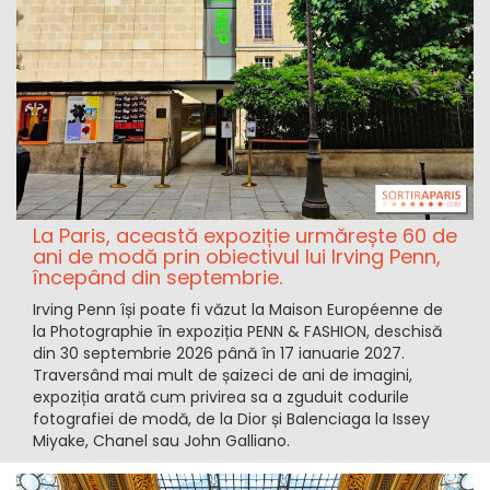
La Paris, această expoziție urmărește 60 de
ani de modă prin obiectivul lui Irving Penn,
începând din septembrie.
Irving Penn își poate fi văzut la Maison Européenne de
la Photographie în expoziția PENN & FASHION, deschisă
din 30 septembrie 2026 până în 17 ianuarie 2027.
Traversând mai mult de șaizeci de ani de imagini,
expoziția arată cum privirea sa a zguduit codurile
fotografiei de modă, de la Dior și Balenciaga la Issey
Miyake, Chanel sau John Galliano.