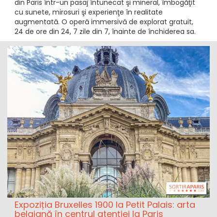
din Paris într-un pasaj întunecat şi mineral, îmbogăţit
cu sunete, mirosuri şi experienţe în realitate
augmentată. O operă immersivă de explorat gratuit,
24 de ore din 24, 7 zile din 7, înainte de închiderea sa.
Expoziția Bruxelles 1900 la Petit Palais: arta
belgiană în centrul atenției la Paris