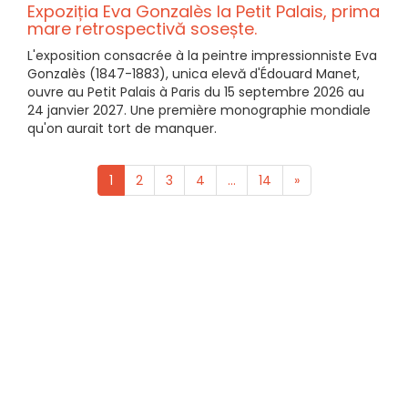
Expoziția Eva Gonzalès la Petit Palais, prima
mare retrospectivă sosește.
L'exposition consacrée à la peintre impressionniste Eva
Gonzalès (1847-1883), unica elevă d'Édouard Manet,
ouvre au Petit Palais à Paris du 15 septembre 2026 au
24 janvier 2027. Une première monographie mondiale
qu'on aurait tort de manquer.
1
2
3
4
...
14
»