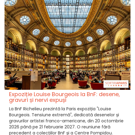
Expoziție Louise Bourgeois la BnF: desene,
gravuri și nervi expuși
La BnF Richelieu prezintă la Paris expoziția "Louise
Bourgeois. Tensiune extremă", dedicată desenelor și
gravurilor artistei franco-americane, din 20 octombrie
2026 până pe 21 februarie 2027. O reuniune fără
precedent a colecțiilor BnF și a Centre Pompidou.