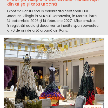
din afișe și arta urbană
Expoziția Parisul smuls celebrează centenarul lui
Jacques Villeglé la Muzeul Carnavalet, în Marais, între
14 octombrie 2026 și 14 februarie 2027. Afișe smulse,
înregistrări audio și documente inedite spun povestea
a 70 de ani de artă urbană din Paris.