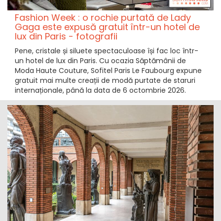
Fashion Week : o rochie purtată de Lady
Gaga este expusă gratuit într-un hotel de
lux din Paris - fotografii
Pene, cristale și siluete spectaculoase își fac loc într-
un hotel de lux din Paris. Cu ocazia Săptămânii de
Moda Haute Couture, Sofitel Paris Le Faubourg expune
gratuit mai multe creații de modă purtate de staruri
internaționale, până la data de 6 octombrie 2026.