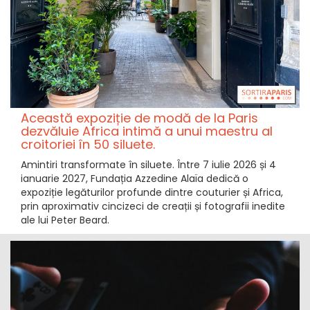
Această expoziție de modă de la Paris
dezvăluie Africa intimă a unui maestru al
croitoriei în 50 siluete.
Amintiri transformate în siluete. Între 7 iulie 2026 și 4
ianuarie 2027, Fundația Azzedine Alaïa dedică o
expoziție legăturilor profunde dintre couturier și Africa,
prin aproximativ cincizeci de creații și fotografii inedite
ale lui Peter Beard.