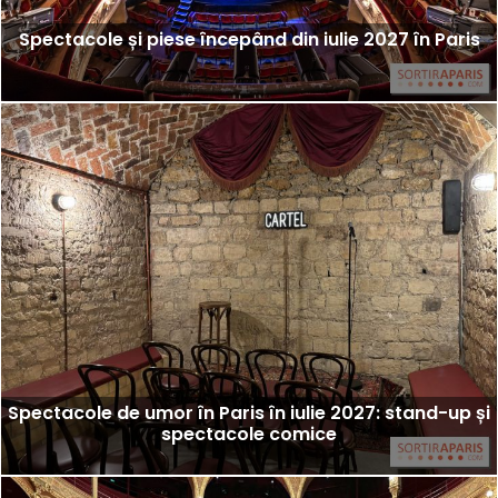
Spectacole și piese începând din iulie 2027 în Paris
Spectacole de umor în Paris în iulie 2027: stand-up și
spectacole comice