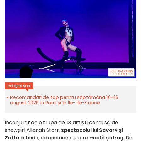
CITEȘTE ȘI EL
Recomandări de top pentru săptămâna 10–16
august 2026 în Paris și în Île-de-France
Înconjurat de o trupă de
13 artiști
condusă de
showgirl Allanah Starr,
spectacolul
lui
Savary și
Zaffuto
tinde, de asemenea, spre
modă
și
drag
. Din