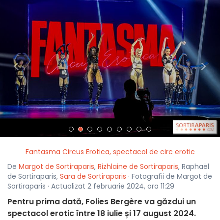
<
>
Fantasma Circus Erotica, spectacol de circ erotic
De
Margot de Sortiraparis
,
Rizhlaine de Sortiraparis
, Raphaël
de Sortiraparis,
Sara de Sortiraparis
· Fotografii de Margot de
Sortiraparis · Actualizat 2 februarie 2024, ora 11:29
Pentru prima dată, Folies Bergère va găzdui un
spectacol erotic între 18 iulie și 17 august 2024.