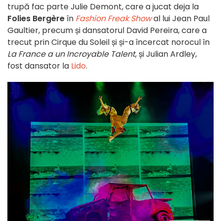
trupă fac parte Julie Demont, care a jucat deja la
Folies Bergère
în
Fashion Freak Show
al lui Jean Paul
Gaultier, precum și dansatorul David Pereira, care a
trecut prin Cirque du Soleil și și-a încercat norocul în
La France a un Incroyable Talent
, și Julian Ardley,
fost dansator la
Lido
.