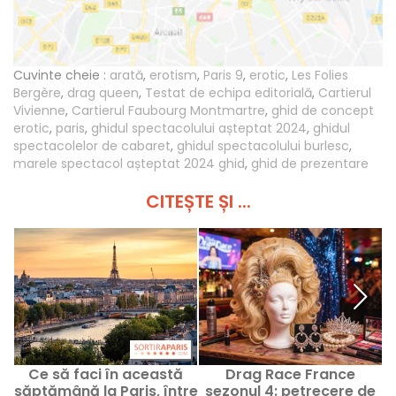
Cuvinte cheie :
arată
,
erotism
,
Paris 9
,
erotic
,
Les Folies
Bergère
,
drag queen
,
Testat de echipa editorială
,
Cartierul
Vivienne
,
Cartierul Faubourg Montmartre
,
ghid de concept
erotic
,
paris
,
ghidul spectacolului așteptat 2024
,
ghidul
spectacolelor de cabaret
,
ghidul spectacolului burlesc
,
marele spectacol așteptat 2024 ghid
,
ghid de prezentare
CITEȘTE ȘI ...
Ce să faci în această
Drag Race France
săptămână la Paris, între
sezonul 4: petrecere de