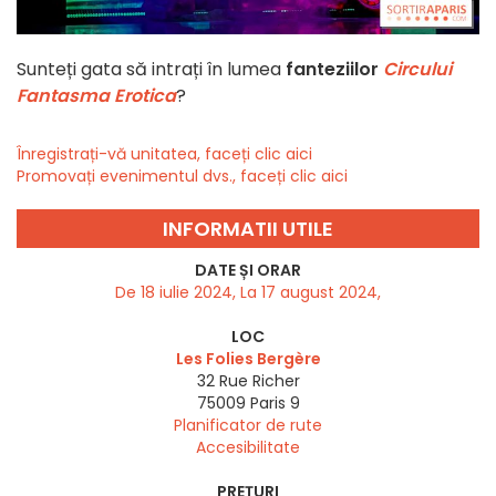
Sunteți gata să intrați în lumea
fanteziilor
Circului
Fantasma Erotica
?
Înregistrați-vă unitatea, faceți clic aici
Promovați evenimentul dvs., faceți clic aici
INFORMATII UTILE
DATE ȘI ORAR
De 18 iulie 2024, La 17 august 2024,
LOC
Les Folies Bergère
32 Rue Richer
75009
Paris 9
Planificator de rute
Accesibilitate
PREȚURI