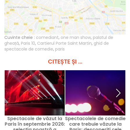
Cuvinte cheie :
comediant
,
one man show
,
palatul de
gheață
,
Paris 10
,
Cartierul Porte Saint Martin
,
ghid de
spectacole de comedie
,
paris
CITEȘTE ȘI ...
Spectacole de văzut la
Spectacolele de comedie
Paris în septembrie 2026:
care trebuie văzute la
selecția noastră a
Paris: descoperiți cele