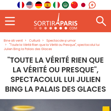
Bine ati venit
Cultură
Spectacole și umor
"Toute la Vérité Rien que la Vérité ou Presque", spectacolul lui
Julien Bing la Palais des Glaces
"TOUTE LA VÉRITÉ RIEN QUE
LA VÉRITÉ OU PRESQUE",
SPECTACOLUL LUI JULIEN
BING LA PALAIS DES GLACES