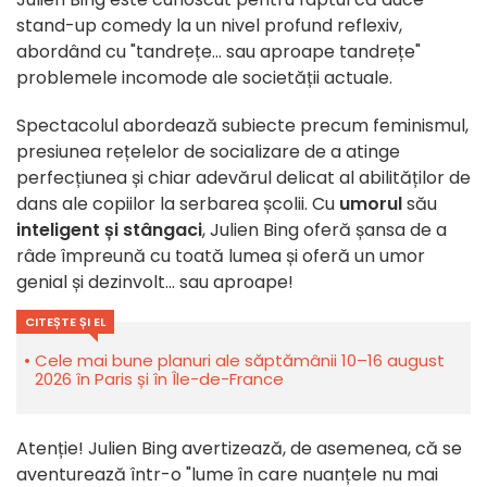
stand-up comedy la un nivel profund reflexiv,
abordând cu "tandrețe... sau aproape tandrețe"
problemele incomode ale societății actuale.
Spectacolul abordează subiecte precum feminismul,
presiunea rețelelor de socializare de a atinge
perfecțiunea și chiar adevărul delicat al abilităților de
dans ale copiilor la serbarea școlii. Cu
umorul
său
inteligent și stângaci
, Julien Bing oferă șansa de a
râde împreună cu toată lumea și oferă un umor
genial și dezinvolt... sau aproape!
CITEȘTE ȘI EL
Cele mai bune planuri ale săptămânii 10–16 august
2026 în Paris și în Île-de-France
Atenție! Julien Bing avertizează, de asemenea, că se
aventurează într-o "lume în care nuanțele nu mai