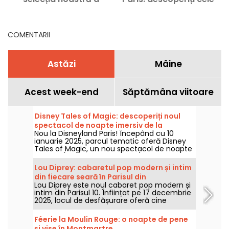
spectacolelor
mai importante
momentului
spectacole actuale și
viitoare
COMENTARII
Astăzi
Mâine
Acest week-end
Săptămâna viitoare
Disney Tales of Magic: descoperiți noul
spectacol de noapte imersiv de la
Nou la Disneyland Paris! Începând cu 10
Disneyland Paris
ianuarie 2025, parcul tematic oferă Disney
Tales of Magic, un nou spectacol de noapte
imersiv. În program: proiecții (nu doar pe
castel), efecte de lumină și, ca întotdeauna,
Lou Diprey: cabaretul pop modern și intim
scene inspirate din filmele Disney și Pixar!
din fiecare seară în Parisul din
Lou Diprey este noul cabaret pop modern și
arondismentul 10
intim din Parisul 10. Înființat pe 17 decembrie
2025, locul de desfășurare oferă cine
bistronomice, spectacole coregrafice și
petreceri after-hours pline de energie, într-o
Féerie la Moulin Rouge: o noapte de pene
atmosferă discretă concepută pentru o
și vise în Montmartre