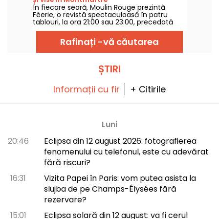
experiență nocturnă contemporană. Sunteți
În fiecare seară, Moulin Rouge prezintă
gata pentru o aventură artistică ieșită din
Féerie, o revistă spectaculoasă în patru
comun?
tablouri, la ora 21:00 sau 23:00, precedată
sau nu de o cină creată de bucătarul lor.
Rafinați -vă căutarea
ȘTIRI
Informații cu fir
+ Citirile
Luni
20:46
Eclipsa din 12 august 2026: fotografierea
fenomenului cu telefonul, este cu adevărat
fără riscuri?
16:31
Vizita Papei în Paris: vom putea asista la
slujba de pe Champs-Élysées fără
rezervare?
15:01
Eclipsa solară din 12 august: va fi cerul