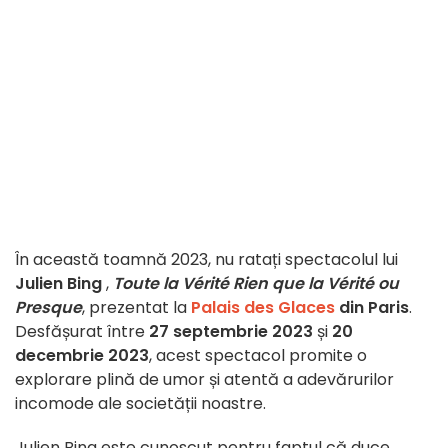
În această toamnă 2023, nu ratați spectacolul lui
Julien Bing
,
Toute la Vérité Rien que la Vérité ou
Presque
, prezentat la
Palais des Glaces
din Paris
.
Desfășurat între
27 septembrie 2023
și
20
decembrie 2023
, acest spectacol promite o
explorare plină de umor și atentă a adevărurilor
incomode ale societății noastre.
Julien Bing este cunoscut pentru faptul că duce