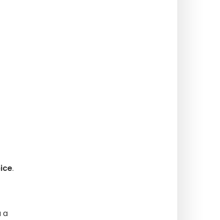
ice
.
u a