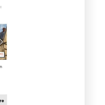
ic
Ce să faceți în
Ce să vezi în
n
arondismentul 5 din
arondismentul 5 din
Paris? Adrese bune și
Paris? Spectacole,
idei actuale pentru ieșiri.
concerte și piese de
ui!
teatru actuale!
re