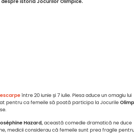
despre istoria Jocurilor Olimpice.
rescarpe
între 20 iunie și 7 iulie. Piesa aduce un omagiu lui
ptat pentru ca femeile să poată participa la Jocurile
Olimp
se.
oséphine Hazard,
această comedie dramatică ne duce
eme, medicii considerau că femeile sunt prea fragile pentr