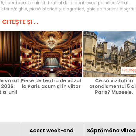
 5
,
spectacol feminist
,
teatrul de la contrescarpe
,
Alice Milliat
,
 istorică: ghid
,
piesă istorică și biografică
,
ghid de portret biograf
CITEȘTE ȘI ...
de văzut
Piese de teatru de văzut
Ce să vizitați în
e 2026:
la Paris acum și în viitor
arondismentul 5 di
 a lunii
Paris? Muzeele,
monumentele și
expozițiile momentul
Acest week-end
Săptămâna viitoa