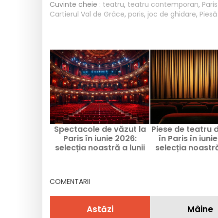
Cuvinte cheie :
teatru
,
teatru contemporan
,
Paris
Cartierul Val de Grâce
,
paris
,
joc de ghidare
,
Piesă
Spectacole de văzut la
Piese de teatru 
Paris în iunie 2026:
în Paris în iuni
selecția noastră a lunii
selecția noastră
COMENTARII
Astăzi
Mâine