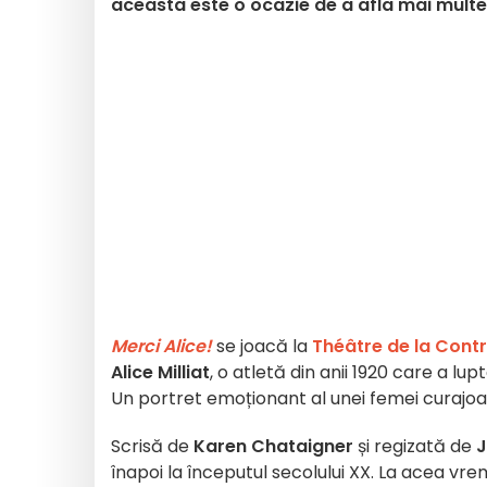
aceasta este o ocazie de a afla mai multe 
Merci Alice!
se joacă la
Théâtre de la Cont
Alice Milliat
, o atletă din anii 1920 care a lu
Un portret emoționant al unei femei curajoa
Scrisă de
Karen Chataigner
și regizată de
J
înapoi la începutul secolului XX. La acea vr