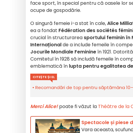
face sport, în special pentru că oasele lor 
ocupe de gospodărie.
O singură femeie i-a stat în cale,
Alice Millia
ea a fondat
Fédération des sociétés fémin
crucial în structurarea
sportului feminin în
Internațional
de a include femeile în competi
Jocurile Mondiale Feminine
în 1921. Datorit
Comitetul în 1928 să includă femeile în compe
emblematică în
lupta pentru egalitatea d
CITEȘTE ȘI EL
Recomandări de top pentru săptămâna 10–16 
Merci Alice!
poate fi văzut la
Théâtre de la
Spectacole și piese d
Vara aceasta, scufundaț