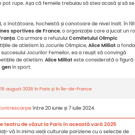
se pot rupe. Așa că femeile trebuiau să stea acasă și să se
t
, o înotătoare, hocheistă și canotoare de nivel înalt. În 191
ines sportives de France
, o organizație care a jucat un ro
 Franța
. Ca urmare a refuzului
Comitetului Olimpic
țiile de atletism la Jocurile Olimpice,
Alice Milliat
a fonda
ă succesului Jocurilor Femeilor, ea a reușit să convingă
tițiile de atletism.
Alice Milliat
este considerată o figură
e gen
în sport.
august 2026 în Paris și în Île-de-France
 Contrescarpe
între 20 iunie și 7 iulie 2024.
e teatru de văzut la Paris în această vară 2025
i-vă în inima vieții culturale pariziene cu o selecție de