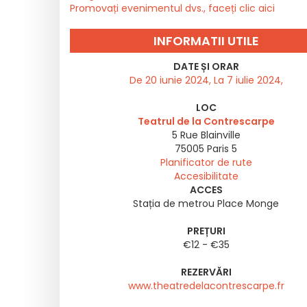
Promovați evenimentul dvs., faceți clic aici
INFORMATII UTILE
DATE ȘI ORAR
De 20 iunie 2024, La 7 iulie 2024,
LOC
Teatrul de la Contrescarpe
5 Rue Blainville
75005
Paris 5
Planificator de rute
Accesibilitate
ACCES
Stația de metrou Place Monge
PREȚURI
€12 - €35
REZERVĂRI
www.theatredelacontrescarpe.fr