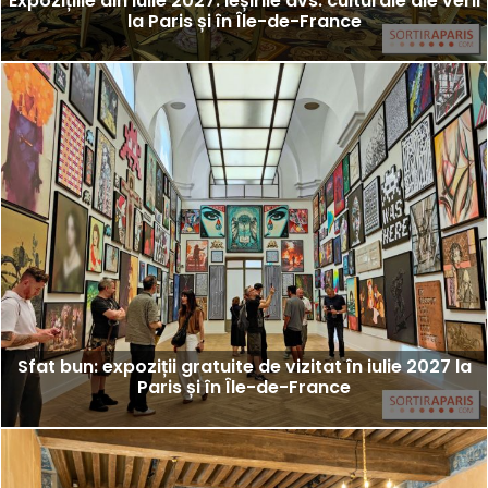
Expozițiile din iulie 2027: ieșirile dvs. culturale ale verii
la Paris și în Île-de-France
Sfat bun: expoziții gratuite de vizitat în iulie 2027 la
Paris și în Île-de-France