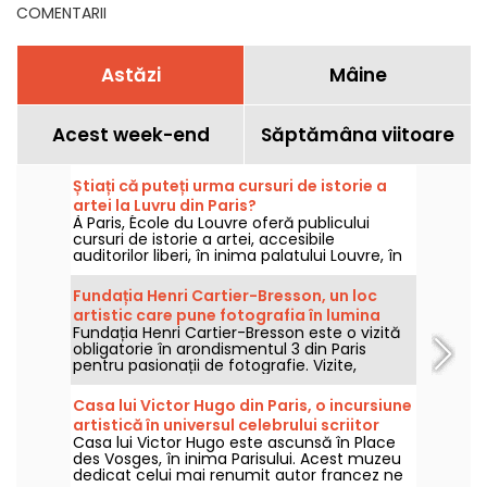
COMENTARII
Astăzi
Mâine
Acest week-end
Săptămâna viitoare
Știați că puteți urma cursuri de istorie a
artei la Luvru din Paris?
À Paris, École du Louvre oferă publicului
cursuri de istorie a artei, accesibile
auditorilor liberi, în inima palatului Louvre, în
fiecare an, din septembrie până în iunie.
Conferințe gratuite sunt, de asemenea,
Fundația Henri Cartier-Bresson, un loc
organizate ocazional de muzeu. Ca să devii
artistic care pune fotografia în lumina
un adevărat specialist în istoria artei!
Fundația Henri Cartier-Bresson este o vizită
reflectoarelor la Paris
obligatorie în arondismentul 3 din Paris
pentru pasionații de fotografie. Vizite,
expoziții, aflați ce este nou la această
instituție culturală.
Casa lui Victor Hugo din Paris, o incursiune
artistică în universul celebrului scriitor
Casa lui Victor Hugo este ascunsă în Place
francez
des Vosges, în inima Parisului. Acest muzeu
dedicat celui mai renumit autor francez ne