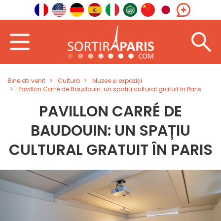
Bine ati venit
Cultură
Muzee și expoziții
Pavillon Carré de Baudouin: un spațiu cultural gratuit în Paris
PAVILLON CARRÉ DE
BAUDOUIN: UN SPAȚIU
CULTURAL GRATUIT ÎN PARIS