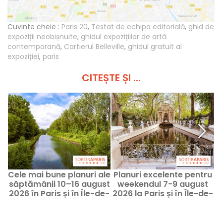
Cuvinte cheie :
Paris 20
,
Testat de echipa editorială
,
ghid de
expoziții neobișnuite
,
ghidul expozițiilor de artă
contemporană
,
Cartierul Belleville
,
ghidul gratuit al
expoziției
,
paris
CITEȘTE ȘI ...
Cele mai bune planuri ale
Planuri excelente pentru
săptămânii 10–16 august
weekendul 7-9 august
2026 în Paris și în Île-de-
2026 la Paris și în Île-de-
France
France