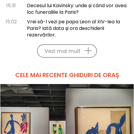
15:31
Decesul lui Kavinsky: unde și când vor avea
loc funeraliile la Paris?
15:02
Vrei să-l vezi pe papa Leon al XIV-lea la
Paris? Iată data și ora deschiderii
rezervărilor.
Vezi mai mult
CELE MAI RECENTE GHIDURI DE ORAȘ