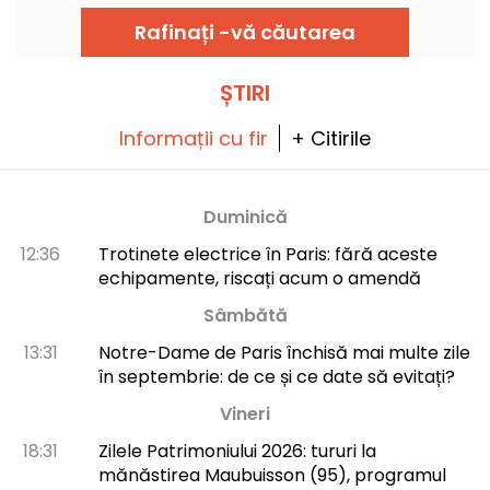
oferă prilejul să descoperim apartamentul în
care a trăit artistul și familia sa, precum și
Rafinați -vă căutarea
universul său artistic.
ȘTIRI
Informații cu fir
+ Citirile
Duminică
12:36
Trotinete electrice în Paris: fără aceste
echipamente, riscați acum o amendă
Sâmbătă
13:31
Notre-Dame de Paris închisă mai multe zile
în septembrie: de ce și ce date să evitați?
Vineri
18:31
Zilele Patrimoniului 2026: tururi la
mănăstirea Maubuisson (95), programul