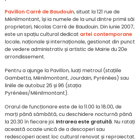
Pavillon Carré de Baudouin
, situat la 121 rue de
Ménilmontant, își ia numele de la unul dintre primii săi
proprietari, Nicolas Carré de Baudouin. Din iunie 2007,
este un spațiu cultural dedicat
artei contemporane
locale, naționale și internaționale, gestionat din punct
de vedere administrativ și artistic de Mairie du 20e
arrondissement.
Pentru a ajunge la Pavillon, luați metroul (stațiile
Gambetta, Ménilmontant, Jourdain, Pyrénées) sau
liniile de autobuz 26 și 96 (stația
Pyrénées/Ménilmontant).
Orarul de funcționare este de la 11.00 la 18.00, de
marți până sâmbătă, cu deschidere nocturnă până
la 20.30 în fiecare joi.
Intrarea este gratuită
. Nu ratați
această ocazie unică de a descoperi sau
redescoperi acest loc cultural renovat și reproiectat.