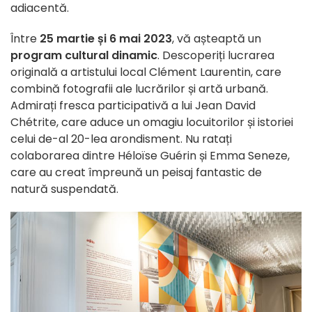
adiacentă.
Între
25 martie și 6 mai 2023
, vă așteaptă un
program cultural dinamic
. Descoperiți lucrarea
originală a artistului local Clément Laurentin, care
combină fotografii ale lucrărilor și artă urbană.
Admirați fresca participativă a lui Jean David
Chétrite, care aduce un omagiu locuitorilor și istoriei
celui de-al 20-lea arondisment. Nu ratați
colaborarea dintre Héloïse Guérin și Emma Seneze,
care au creat împreună un peisaj fantastic de
natură suspendată.