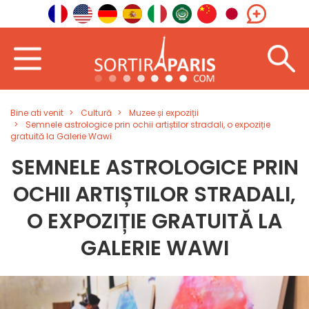
Bine ati venit
Cultură
Muzee și expoziții
Semnele astrologice prin ochii artiștilor stradali, o expoziție
gratuită la Galerie Wawi
SEMNELE ASTROLOGICE PRIN
OCHII ARTIȘTILOR STRADALI,
O EXPOZIȚIE GRATUITĂ LA
GALERIE WAWI