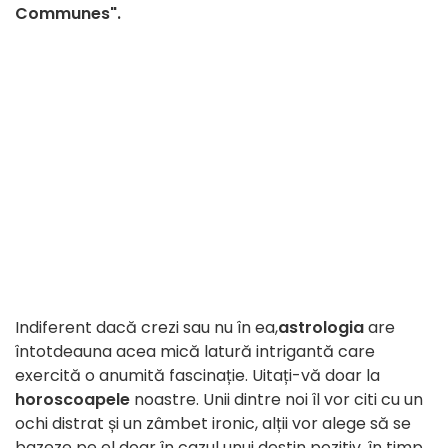
Communes".
Indiferent dacă crezi sau nu în ea,
astrologia
are
întotdeauna acea mică latură intrigantă care
exercită o anumită fascinație. Uitați-vă doar la
horoscoapele
noastre. Unii dintre noi îl vor citi cu un
ochi distrat și un zâmbet ironic, alții vor alege să se
bazeze pe el doar în cazul unui destin pozitiv, în timp