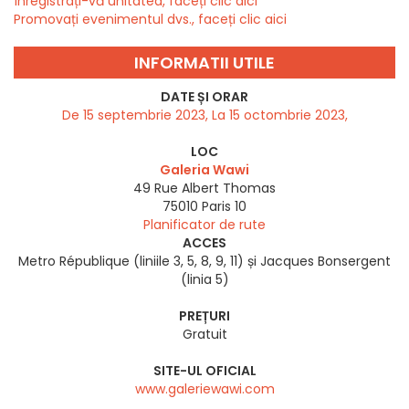
Înregistrați-vă unitatea, faceți clic aici
Promovați evenimentul dvs., faceți clic aici
INFORMATII UTILE
DATE ȘI ORAR
De 15 septembrie 2023, La 15 octombrie 2023,
LOC
Galeria Wawi
49 Rue Albert Thomas
75010
Paris 10
Planificator de rute
ACCES
Metro République (liniile 3, 5, 8, 9, 11) și Jacques Bonsergent
(linia 5)
PREȚURI
Gratuit
SITE-UL OFICIAL
www.galeriewawi.com