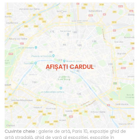
AFIȘAȚI CARDUL
Cuvinte cheie :
galerie de artă
,
Paris 10
,
expoziție ghid de
artă stradală
,
ghid de vară al expoziției
,
expoziție în