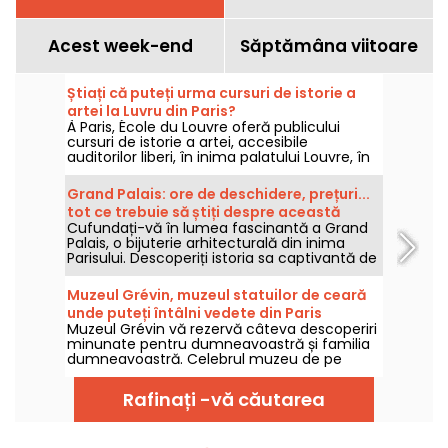
Acest week-end
Săptămâna viitoare
Știați că puteți urma cursuri de istorie a
artei la Luvru din Paris?
À Paris, École du Louvre oferă publicului
cursuri de istorie a artei, accesibile
auditorilor liberi, în inima palatului Louvre, în
fiecare an, din septembrie până în iunie.
Conferințe gratuite sunt, de asemenea,
Grand Palais: ore de deschidere, prețuri...
organizate ocazional de muzeu. Ca să devii
tot ce trebuie să știți despre această
un adevărat specialist în istoria artei!
Cufundați-vă în lumea fascinantă a Grand
bijuterie arhitecturală de pe Champs-
Palais, o bijuterie arhitecturală din inima
Elysées
Parisului. Descoperiți istoria sa captivantă de
la Expoziția Universală din 1900 și explorați
arhitectura sa, un amestec de clasicism și
Muzeul Grévin, muzeul statuilor de ceară
Art Nouveau. Cu peste 2 milioane de
unde puteți întâlni vedete din Paris
vizitatori pe an, această clădire
Muzeul Grévin vă rezervă câteva descoperiri
emblematică este o destinație obligatorie
minunate pentru dumneavoastră și familia
pentru arta și cultura franceză. Ore de
dumneavoastră. Celebrul muzeu de pe
deschidere, prețuri, informații practice... le
bulevardul Montmartre vă așteaptă cu o
avem pe toate!
listă de vedete din ce în ce mai numeroasă.
Rafinați -vă căutarea
Scenografia, reproiectată în mod constant,
vă oferă o vizită îmbogățită, modernă și mai
interactivă ca niciodată.