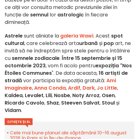
ce alții vor consulta metodic previziunile zilei în
funcție de
semnul
lor
astrologic
în fiecare
dimineață.
Astrele
sunt aliniate la
galeria Wawi
. Acest
spot
cultural
, care celebrează arta
urbană
și
pop
art, ne
invită să ne îndreptăm spre stele pentru o întâlnire
cu
semnele zodiacale
.
Între 15 septembrie și 15
octombrie 2023
, vom fi acolo pentru
expoziția "Nos
Étoiles Communes
". De data aceasta,
16 artiști de
stradă
vor participa la expoziția gratuită:
Ami
Imaginaire
,
Anna Conda
,
Ardif
,
Dark
,
Jo Little
,
Kaldea
,
Levalet
,
Lili
,
Nosbe
,
Noty Arroz
,
Osen
,
Ricardo Cavolo
,
Shaz
,
Steeven Salvat
,
Stoul
și
Vidam
.
CITEȘTE ȘI EL
Cele mai bune planuri ale săptămânii 10–16 august
2026 în Paris și în Île-de-France