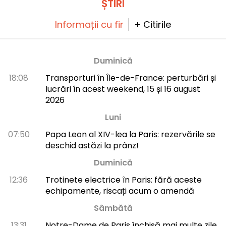
ȘTIRI
Informații cu fir
+ Citirile
Duminică
18:08
Transporturi în Île-de-France: perturbări și
lucrări în acest weekend, 15 și 16 august
2026
Luni
07:50
Papa Leon al XIV-lea la Paris: rezervările se
deschid astăzi la prânz!
Duminică
12:36
Trotinete electrice în Paris: fără aceste
echipamente, riscați acum o amendă
Sâmbătă
13:31
Notre-Dame de Paris închisă mai multe zile