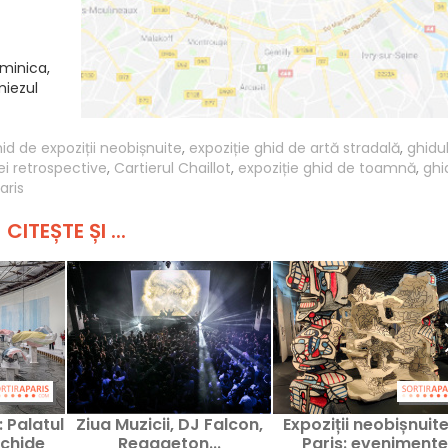
minica,
miezul
id de expoziții neobișnuite
,
expoziție ghid de artă stradală
,
ghidu
ei retrospective
,
Cartierul Chaillot
,
expoziție ghid de toamnă
,
ghi
aris
CITEȘTE ȘI ...
: Palatul
Ziua Muzicii, DJ Falcon,
Expoziții neobișnuite
nchide
Reggaeton...
Paris: evenimente