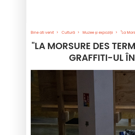
Bine ati venit
Cultură
Muzee și expoziții
"La Mors
"LA MORSURE DES TERM
GRAFFITI-UL Î