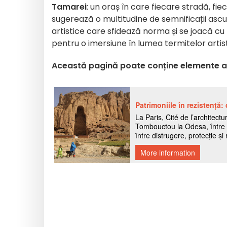
Tamarei
: un oraș în care fiecare stradă, fie
sugerează o multitudine de semnificații asc
artistice care sfidează norma și se joacă c
pentru o imersiune în lumea termitelor artist
Această pagină poate conține elemente as