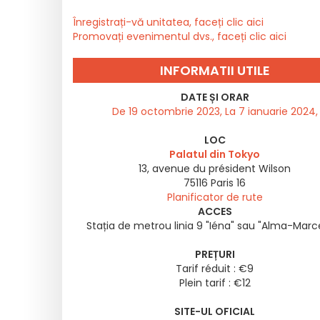
Înregistrați-vă unitatea, faceți clic aici
Promovați evenimentul dvs., faceți clic aici
INFORMATII UTILE
DATE ȘI ORAR
De 19 octombrie 2023, La 7 ianuarie 2024,
LOC
Palatul din Tokyo
13, avenue du président Wilson
75116
Paris 16
Planificator de rute
ACCES
Stația de metrou linia 9 "Iéna" sau "Alma-Marc
PREȚURI
Tarif réduit : €9
Plein tarif : €12
SITE-UL OFICIAL