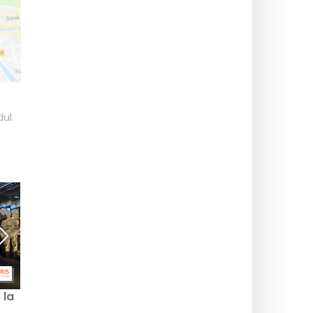
l
dul
 la
Expoziții de fotografie
Expoziții la Paris:
care trebuie văzute în
retrospective ale