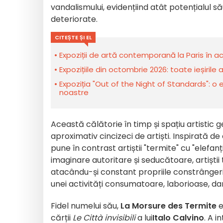
vandalismului, evidențiind atât potențialul s
deteriorate.
CITEȘTE ȘI EL
Expoziții de artă contemporană la Paris în ac
Expozițiile din octombrie 2026: toate ieșirile 
Expoziția "Out of the Night of Standards": o ex
noastre
Această călătorie în timp și spațiu artistic 
aproximativ cincizeci de artiști. Inspirată de 
pune în contrast artiștii "termite" cu "elefanț
imaginare autoritare și seducătoare, artiștii
atacându-și constant propriile constrângeri.
unei activități consumatoare, laborioase, da
Fidel numelui său,
La Morsure des Termite
e
cărții
Le Città invisibili
a lui
Italo Calvino
. A i