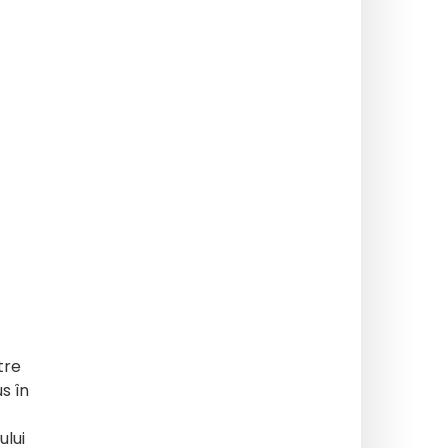
tre
s în
ului