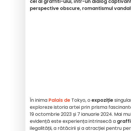
cel al graffiti-ului, într-un dialog captivan
perspective obscure, romantismul vandalismu
În inima
Palais de
Tokyo, o
expoziție
singula
exploreze istoria artei prin prisma fascinantă
19 octombrie 2023 și 7 ianuarie 2024. Mai mu
evidență este experiența intrinsecă a
graffi
ilegalității, a rătăcirii și a atracției pentru