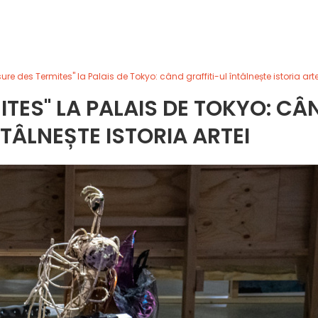
ure des Termites" la Palais de Tokyo: când graffiti-ul întâlnește istoria arte
ITES" LA PALAIS DE TOKYO: CÂ
NTÂLNEȘTE ISTORIA ARTEI