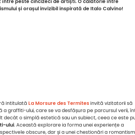
t între peste cincizeci de artiști. O călătorie între
lui și orașul invizibil inspirată de Italo Calvino!
ră intitulată
La Morsure des Termites
invită vizitatorii să
 a graffiti-ului, care se va desfășura pe parcursul verii, în
lt decât o simplă estetică sau un subiect, ceea ce este pu
ti-ului
. Această explorare ia forma unei experiențe a
 perspectivele obscure, dar și a unei chestionări a romantism