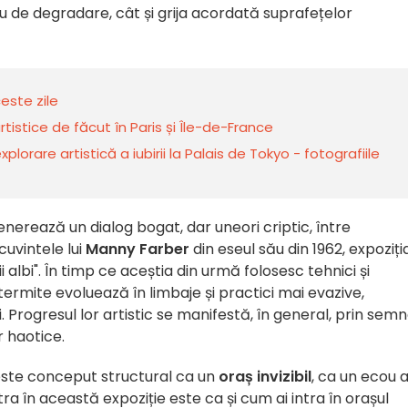
ău de degradare, cât și grija acordată suprafețelor
este zile
artistice de făcut în Paris și Île-de-France
plorare artistică a iubirii la Palais de Tokyo - fotografiile
generează un dialog bogat, dar uneori criptic, între
cuvintele lui
Manny Farber
din eseul său din 1962, expoziți
ii albi". În timp ce aceștia din urmă folosesc tehnici și
 termite evoluează în limbaje și practici mai evazive,
 Progresul lor artistic se manifestă, în general, prin semn
r haotice.
ste conceput structural ca un
oraș invizibil
, ca un ecou a
ntra în această expoziție este ca și cum ai intra în orașul