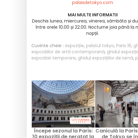
palaisdetokyo.com
MAI MULTE INFORMATII
Deschis lunea, miercurea, vinerea, sâmbăta și du
între orele 10.00 și 22.00. Nocturne joia până la 
nopții.
Cuvinte cheie :
expoziție
,
palatul tokyo
,
Paris 16
,
gh
expozițiilor de artă contemporană
,
ghidul expoziți
expoziției temporare
,
ghidul expozițiilor de iarnă
,
p
Începe sezonul la Paris:
Caniculă la Paris
10 expoziții de neratat la
de Tokyo se î