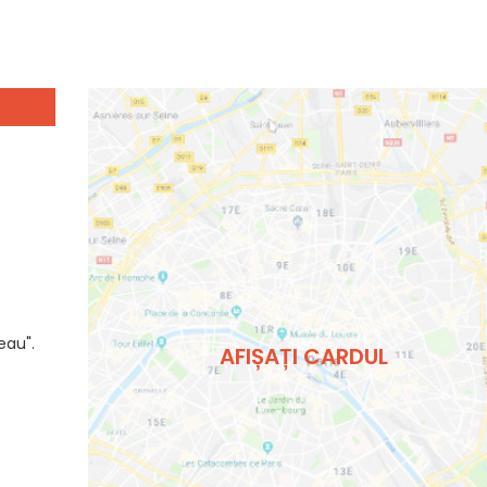
eau".
AFIȘAȚI CARDUL