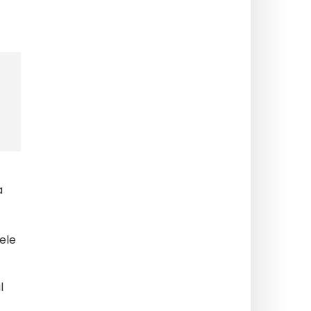
a
ele
l