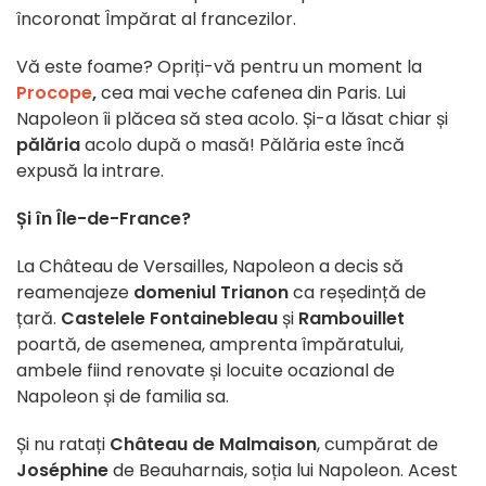
încoronat Împărat al francezilor.
Vă este foame? Opriți-vă pentru un moment la
Procope
,
cea mai veche cafenea din Paris. Lui
Napoleon îi plăcea să stea acolo. Și-a lăsat chiar și
pălăria
acolo după o masă! Pălăria este încă
expusă la intrare.
Și în Île-de-France?
La Château de Versailles, Napoleon a decis să
reamenajeze
domeniul Trianon
ca reședință de
țară.
Castelele Fontainebleau
și
Rambouillet
poartă, de asemenea, amprenta împăratului,
ambele fiind renovate și locuite ocazional de
Napoleon și de familia sa.
Și nu ratați
Château de Malmaison
, cumpărat de
Joséphine
de Beauharnais, soția lui Napoleon. Acest