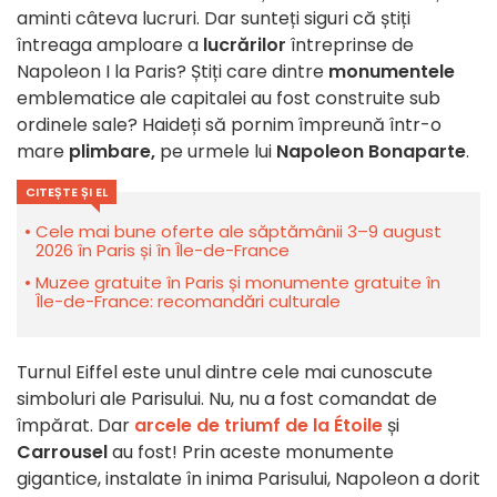
aminti câteva lucruri. Dar sunteți siguri că știți
întreaga amploare a
lucrărilor
întreprinse de
Napoleon I la Paris? Știți care dintre
monumentele
emblematice ale capitalei au fost construite sub
ordinele sale? Haideți să pornim împreună într-o
mare
plimbare,
pe urmele lui
Napoleon Bonaparte
.
CITEȘTE ȘI EL
Cele mai bune oferte ale săptămânii 3–9 august
2026 în Paris și în Île-de-France
Muzee gratuite în Paris și monumente gratuite în
Île-de-France: recomandări culturale
Turnul Eiffel este unul dintre cele mai cunoscute
simboluri ale Parisului. Nu, nu a fost comandat de
împărat. Dar
arcele de triumf de la Étoile
și
Carrousel
au fost! Prin aceste monumente
gigantice, instalate în inima Parisului, Napoleon a dorit