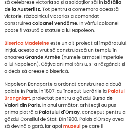
să celebreze victoria sa și a soldaților săi în
bătălia
de la Austerlitz
. Tot pentru a comemora această
victorie, războinicul victorios a comandat
construirea
coloanei Vendôme
. În vârful coloanei
poate fi văzută o statuie a lui Napoleon.
Biserica Madeleine
este un alt proiect al împăratului.
Inițial, acesta a vrut să construiască un templu în
onoarea
Grande Armée
(numele armatei imperiale
a lui Napoleon). Câțiva ani mai târziu, s-a răzgândit și
a decis să creeze o biserică.
Napoleon Bonaparte a ordonat construirea a două
palate în Paris. În 1807, au început lucrările la
Palatul
Brongniart
, proiectat pentru a găzdui Bursa
de
Valori din Paris
. În anul următor, arhitecții au pus
prima piatră a
Palatului d'Orsay
, conceput pentru a
găzdui Consiliul de Stat. Din 1900, Palais d'Orsay avea
să devină o gară, iar apoi
muzeul
pe care îl