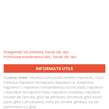
Înregistrați-vă unitatea, faceți clic aici
Promovați evenimentul dvs., faceți clic aici
INFORMATII UTILE
Cuvinte cheie :
Muzeul Luvru
,
podul artelor
,
napoleon
,
Turul
Parisului
,
Napoleon Bonaparte
,
Napoleon și Josephine
,
napoleon 1
,
napoleon fontainebleau
,
istorie paris
,
napoleon
i
,
Napoléon Bonaparte Paris
,
napoléon invalides
,
napoleon
musée de l'armée
,
ghid de plimbare tematică
,
ghid istoric
paris
,
ghid cultural paris
,
vizite pe urmele ghidului
,
tur de
patrimoniu cu ghid