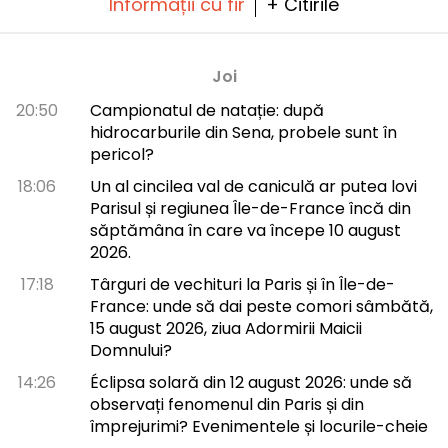
Informații cu fir
+ Citirile
Joi
20:50
Campionatul de natație: după
hidrocarburile din Sena, probele sunt în
pericol?
18:06
Un al cincilea val de caniculă ar putea lovi
Parisul și regiunea Île-de-France încă din
săptămâna în care va începe 10 august
2026.
17:18
Târguri de vechituri la Paris și în Île-de-
France: unde să dai peste comori sâmbătă,
15 august 2026, ziua Adormirii Maicii
Domnului?
14:26
Éclipsa solară din 12 august 2026: unde să
observați fenomenul din Paris și din
împrejurimi? Evenimentele și locurile-cheie