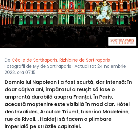
De
Cécile de Sortiraparis
,
Rizhlaine de Sortiraparis
·
Fotografii de My de Sortiraparis · Actualizat 24 noiembrie
2023, ora 07:15
Domnia lui Napoleon I a fost scurtă, dar intensă: în
doar câțiva ani, împăratul a reușit să lase o
amprentă durabilă asupra Franței. În Paris,
această moștenire este vizibilă în mod clar. Hôtel
des Invalides, Arcul de Triumf, biserica Madeleine,
rue de Rivoli... Haideți să facem o plimbare
imperială pe străzile capitalei.