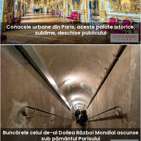
Conacele urbane din Paris, aceste palate istorice,
sublime, deschise publicului
Buncărele celui de-al Doilea Război Mondial ascunse
sub pământul Parisului