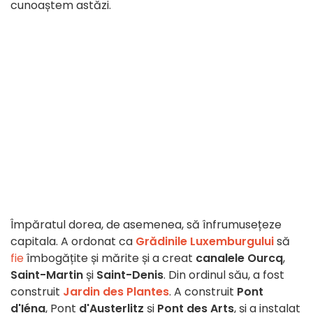
cunoaștem astăzi.
Împăratul dorea, de asemenea, să înfrumusețeze
capitala. A ordonat ca
Grădinile Luxemburgului
să
fie
îmbogățite și mărite și a creat
canalele Ourcq
,
Saint-Martin
și
Saint-Denis
. Din ordinul său, a fost
construit
Jardin des Plantes
. A construit
Pont
d'Iéna
, Pont
d'Austerlitz
și
Pont des Arts
, și a instalat