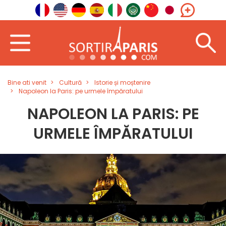
Bine ati venit
Cultură
Istorie și moștenire
Napoleon la Paris: pe urmele împăratului
NAPOLEON LA PARIS: PE
URMELE ÎMPĂRATULUI