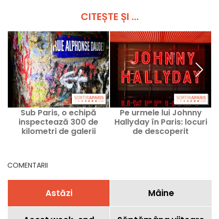
CITEȘTE ȘI ...
Sub Paris, o echipă
Pe urmele lui Johnny
E
inspectează 300 de
Hallyday în Paris: locuri
ie
kilometri de galerii
de descoperit
P
pentru... a evita
prăbușirile!
COMENTARII
Astăzi
Mâine