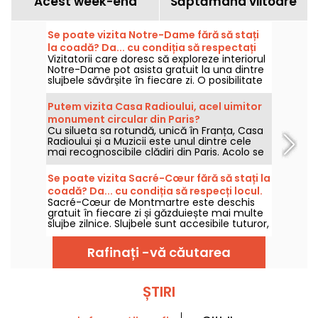
Acest week-end
Săptămâna viitoare
Se poate vizita Notre-Dame fără să stați
la coadă? Da... cu condiția să respectați
Vizitatorii care doresc să exploreze interiorul
câteva reguli.
Notre-Dame pot asista gratuit la una dintre
slujbele săvârșite în fiecare zi. O posibilitate
deschisă tuturor, cu condiția să vină mai
întâi pentru a participa la celebrare sau să
Putem vizita Casa Radioului, acel uimitor
respecte pe deplin desfășurarea acesteia.
monument circular din Paris?
Vă explicăm ce trebuie să știți.
Cu silueta sa rotundă, unică în Franța, Casa
Radioului și a Muzicii este unul dintre cele
mai recognoscibile clădiri din Paris. Acolo se
ascund studiouri legendare, un auditoriu
imens, opere de artă și spații de obicei
Se poate vizita Sacré-Cœur fără să stați la
rezervate echipelor Radio France.
coadă? Da... cu condiția să respecți locul.
Sacré-Cœur de Montmartre este deschis
gratuit în fiecare zi și găzduiește mai multe
slujbe zilnice. Slujbele sunt accesibile tuturor,
credincioșilor și necredincioșilor deopotrivă,
dar nu trebuie să fie văzute ca un mijloc de
Rafinați -vă căutarea
a evita așteptarea vizitatorilor. Iată ce este
bine să știți înainte să pășiți porțile bazilicii.
ȘTIRI