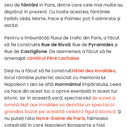
zeci de
fântâni
în Paris, dintre care cele mai multe au
dispărut în prezent. Cu toate acestea, fântânile
Fellah, Léda, Marte, Pace și Palmier pot fi admirate și
astăzi.
Pentru a îmbunătăți fluxul de trafic din Paris, a făcut
să fie construite
Rue de Rivoli
, Rue de
Pyramides
și
Rue de
Castiglione
. De asemenea, a făcut să fie
amenajat
cimitirul Père Lachaise
.
Deși nu a făcut să fie construit
Hôtel des Invalides
,
locul rămâne puternic asociat cu memoria lui
Napoleon I: aici se află
mormântul
împăratului, ceea
ce face din acest loc o oprire esențială în acest tur
istoric. Iar în această vară, spectacolul
de sunet și
lumină Nuit aux Invalides va dezvălui un spectacol
grandios bazat pe această celebră figură istorică
. Și
nu puteți rata
Notre-Dame de Paris
, faimoasa
catedrală în care Napoleon Bonaparte a fost