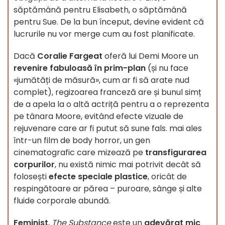
săptămână pentru Elisabeth, o săptămână
pentru Sue. De la bun început, devine evident că
lucrurile nu vor merge cum au fost planificate.
Dacă
Coralie Fargeat
oferă lui Demi Moore un
revenire fabuloasă în prim-plan
(și nu face
«jumătăți de măsură», cum ar fi să arate nud
complet), regizoarea franceză are și bunul simț
de a apela la o altă actriță pentru a o reprezenta
pe tânara Moore, evitând efecte vizuale de
rejuvenare care ar fi putut să sune fals. mai ales
într-un film de body horror, un gen
cinematografic care mizează pe
transfigurarea
corpurilor
, nu există nimic mai potrivit decât să
folosești
efecte speciale plastice
, oricât de
respingătoare ar părea – puroare, sânge și alte
fluide corporale abundă.
Feminist
,
The Substance
este un
adevărat mic