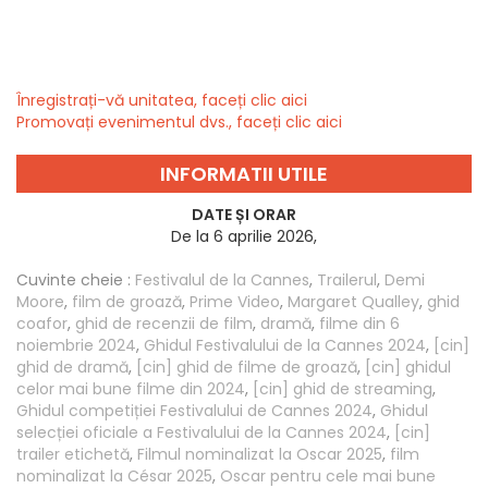
Înregistrați-vă unitatea, faceți clic aici
Promovați evenimentul dvs., faceți clic aici
INFORMATII UTILE
DATE ȘI ORAR
De la 6 aprilie 2026,
Cuvinte cheie :
Festivalul de la Cannes
,
Trailerul
,
Demi
Moore
,
film de groază
,
Prime Video
,
Margaret Qualley
,
ghid
coafor
,
ghid de recenzii de film
,
dramă
,
filme din 6
noiembrie 2024
,
Ghidul Festivalului de la Cannes 2024
,
[cin]
ghid de dramă
,
[cin] ghid de filme de groază
,
[cin] ghidul
celor mai bune filme din 2024
,
[cin] ghid de streaming
,
Ghidul competiției Festivalului de Cannes 2024
,
Ghidul
selecției oficiale a Festivalului de la Cannes 2024
,
[cin]
trailer etichetă
,
Filmul nominalizat la Oscar 2025
,
film
nominalizat la César 2025
,
Oscar pentru cele mai bune