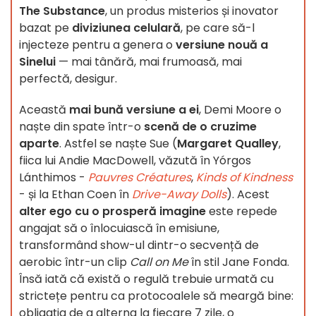
The Substance
, un produs misterios și inovator
bazat pe
diviziunea celulară
, pe care să-l
injecteze pentru a genera o
versiune nouă a
Sinelui
— mai tânără, mai frumoasă, mai
perfectă, desigur.
Această
mai bună versiune a ei
, Demi Moore o
naște din spate într-o
scenă de o cruzime
aparte
. Astfel se naște Sue (
Margaret Qualley
,
fiica lui Andie MacDowell, văzută în Yórgos
Lánthimos -
Pauvres Créatures
,
Kinds of Kindness
- și la Ethan Coen în
Drive-Away Dolls
). Acest
alter ego cu o prosperă imagine
este repede
angajat să o înlocuiască în emisiune,
transformând show-ul dintr-o secvență de
aerobic într-un clip
Call on Me
în stil Jane Fonda.
Însă iată că există o regulă trebuie urmată cu
strictețe pentru ca protocoalele să meargă bine:
obligația de a alterna la fiecare 7 zile, o