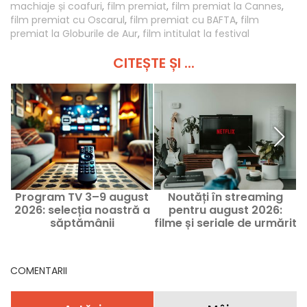
machiaje și coafuri
,
film premiat
,
film premiat la Cannes
,
film premiat cu Oscarul
,
film premiat cu BAFTA
,
film
premiat la Globurile de Aur
,
film intitulat la festival
CITEȘTE ȘI ...
Program TV 3–9 august
Noutăți în streaming
2026: selecția noastră a
pentru august 2026:
săptămânii
filme și seriale de urmărit
pe Netflix, Disney+ și
Prime Video
COMENTARII