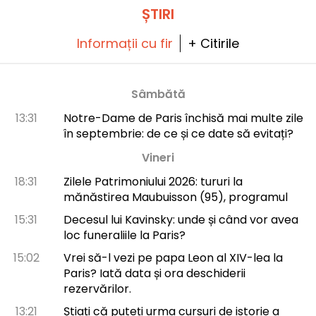
ȘTIRI
Informații cu fir
+ Citirile
Sâmbătă
13:31
Notre-Dame de Paris închisă mai multe zile
în septembrie: de ce și ce date să evitați?
Vineri
18:31
Zilele Patrimoniului 2026: tururi la
mănăstirea Maubuisson (95), programul
15:31
Decesul lui Kavinsky: unde și când vor avea
loc funeraliile la Paris?
15:02
Vrei să-l vezi pe papa Leon al XIV-lea la
Paris? Iată data și ora deschiderii
rezervărilor.
13:21
Știați că puteți urma cursuri de istorie a