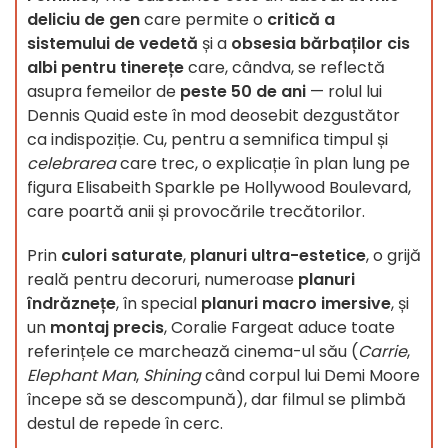
deliciu de gen
care permite o
critică a
sistemului de vedetă
și a
obsesia bărbaților cis
albi pentru tinerețe
care, cândva, se reflectă
asupra femeilor de
peste 50 de ani
— rolul lui
Dennis Quaid este în mod deosebit dezgustător
ca indispoziție. Cu, pentru a semnifica timpul și
celebrarea
care trec, o explicație în plan lung pe
figura Elisabeith Sparkle pe Hollywood Boulevard,
care poartă anii și provocările trecătorilor.
Prin
culori saturate
,
planuri ultra-estetice
, o grijă
reală pentru decoruri, numeroase
planuri
îndrăznețe
, în special
planuri macro imersive
, și
un
montaj precis
, Coralie Fargeat aduce toate
referințele ce marchează cinema-ul său (
Carrie
,
Elephant Man
,
Shining
când corpul lui Demi Moore
începe să se descompună), dar filmul se plimbă
destul de repede în cerc.