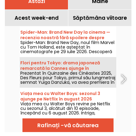
Astăzi
Mâine
Acest week-end
Săptămâna viitoare
Spider-Man: Brand New Day la cinema —
recenzia noastră fără spoilere despre
Spider-Man: Brand New Day, noul film Marvel
revenirea lui Tom Holland în rolul Omului-
cu Tom Holland, este așteptat în
Păianjen
cinematografe pe 29 iulie 2026. Descoperă
recenzia noastră!
Flori pentru Tokyo: drama japoneză
remarcată la Cannes ajunge în
Prezentat în Quinzaine des Cinéastes 2025,
cinematografe
Des Fleurs pour Tokyo, primul său lungmetraj
semnat Yuiga Danzuka, va avea premiera în
cinematografe pe 5 august 2026.
Viața mea cu Walter Boys: sezonul 3
ajunge pe Netflix în august 2026
Viața mea cu Walter Boys revine pe Netflix
cu sezonul 3, alcătuit din 10 episoade,
începând cu 6 august 2026. Intriga,
distribuția, trailerul: toate detaliile.
Rafinați -vă căutarea