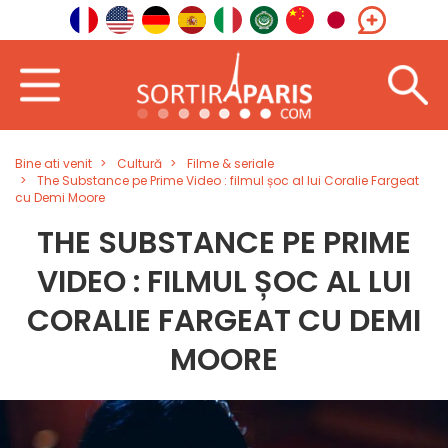
Bine ati venit
Cultură
Filme & seriale
The Substance pe Prime Video : filmul șoc al lui Coralie Fargeat
cu Demi Moore
THE SUBSTANCE PE PRIME
VIDEO : FILMUL ȘOC AL LUI
CORALIE FARGEAT CU DEMI
MOORE