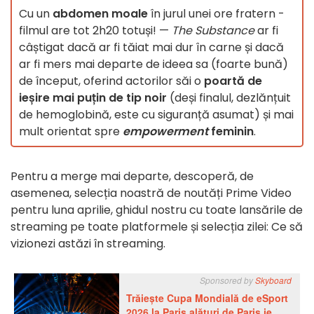
Cu un
abdomen moale
în jurul unei ore fratern -
filmul are tot 2h20 totuși! —
The Substance
ar fi
câștigat dacă ar fi tăiat mai dur în carne și dacă
ar fi mers mai departe de ideea sa (foarte bună)
de început, oferind actorilor săi o
poartă de
ieșire mai puțin de tip noir
(deși finalul, dezlănțuit
de hemoglobină, este cu siguranță asumat) și mai
mult orientat spre
empowerment
feminin
.
Pentru a merge mai departe, descoperă, de
asemenea, selecția noastră de noutăți Prime Video
pentru luna aprilie, ghidul nostru cu toate lansările de
streaming pe toate platformele și selecția zilei: Ce să
vizionezi astăzi în streaming.