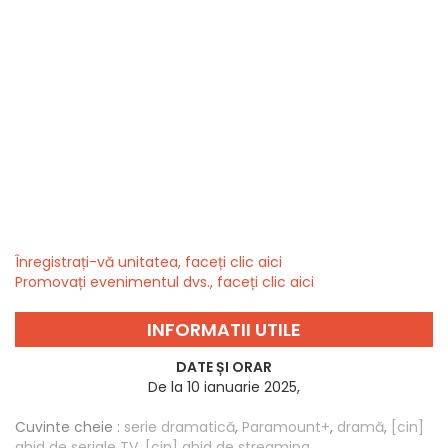
Înregistrați-vă unitatea, faceți clic aici
Promovați evenimentul dvs., faceți clic aici
INFORMATII UTILE
DATE ȘI ORAR
De la 10 ianuarie 2025,
Cuvinte cheie :
serie dramatică
,
Paramount+
,
dramă
,
[cin]
ghid de seriale TV
,
[cin] ghid de streaming