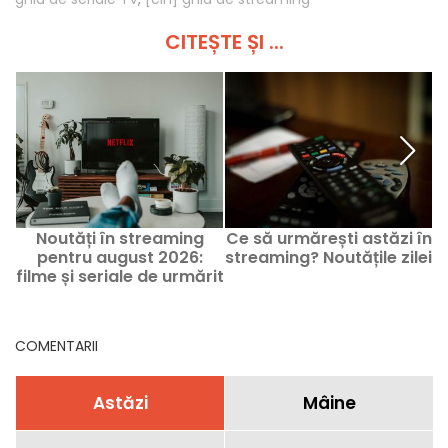
CITEȘTE ȘI ...
Noutăți în streaming
Ce să urmărești astăzi în
pentru august 2026:
streaming? Noutățile zilei
filme și seriale de urmărit
pe Netflix, Disney+ și
Prime Video
COMENTARII
Astăzi
Mâine