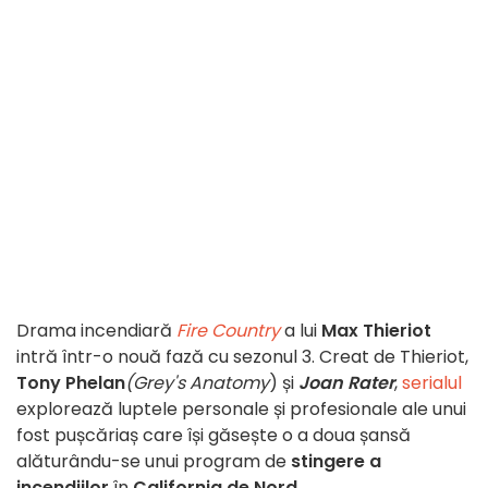
Drama incendiară
Fire Country
a lui
Max Thieriot
intră într-o nouă fază cu sezonul 3. Creat de Thieriot,
Tony Phelan
(Grey's Anatomy
) și
Joan Rater
,
serialul
explorează luptele personale și profesionale ale unui
fost pușcăriaș care își găsește o a doua șansă
alăturându-se unui program de
stingere a
incendiilor
în
California de Nord
.