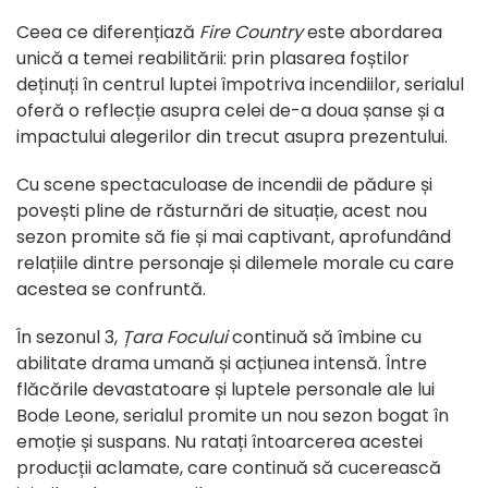
Ceea ce diferențiază
Fire Country
este abordarea
unică a temei reabilitării: prin plasarea foștilor
deținuți în centrul luptei împotriva incendiilor, serialul
oferă o reflecție asupra celei de-a doua șanse și a
impactului alegerilor din trecut asupra prezentului.
Cu scene spectaculoase de incendii de pădure și
povești pline de răsturnări de situație, acest nou
sezon promite să fie și mai captivant, aprofundând
relațiile dintre personaje și dilemele morale cu care
acestea se confruntă.
În sezonul 3,
Țara Focului
continuă să îmbine cu
abilitate drama umană și acțiunea intensă. Între
flăcările devastatoare și luptele personale ale lui
Bode Leone, serialul promite un nou sezon bogat în
emoție și suspans. Nu ratați întoarcerea acestei
producții aclamate, care continuă să cucerească