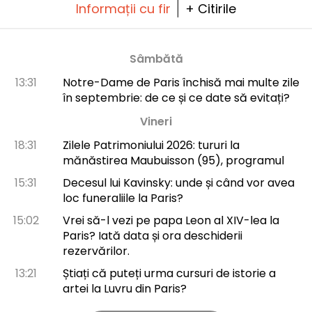
Informații cu fir
+ Citirile
Sâmbătă
13:31
Notre-Dame de Paris închisă mai multe zile
în septembrie: de ce și ce date să evitați?
Vineri
18:31
Zilele Patrimoniului 2026: tururi la
mănăstirea Maubuisson (95), programul
15:31
Decesul lui Kavinsky: unde și când vor avea
loc funeraliile la Paris?
15:02
Vrei să-l vezi pe papa Leon al XIV-lea la
Paris? Iată data și ora deschiderii
rezervărilor.
13:21
Știați că puteți urma cursuri de istorie a
artei la Luvru din Paris?