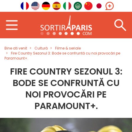
Bine ati venit
Cultură
Filme & seriale
Fire Country Sezonul 3: Bode se confruntă cu noi provocări pe
Paramount+.
FIRE COUNTRY SEZONUL 3:
BODE SE CONFRUNTĂ CU
NOI PROVOCĂRI PE
PARAMOUNT+.