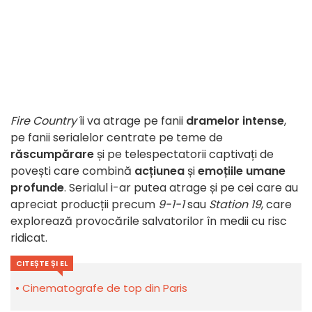
Fire Country
îi va atrage pe fanii
dramelor intense
,
pe fanii serialelor centrate pe teme de
răscumpărare
și pe telespectatorii captivați de
povești care combină
acțiunea
și
emoțiile umane
profunde
. Serialul i-ar putea atrage și pe cei care au
apreciat producții precum
9-1-1
sau
Station 19
, care
explorează provocările salvatorilor în medii cu risc
ridicat.
CITEȘTE ȘI EL
Cinematografe de top din Paris