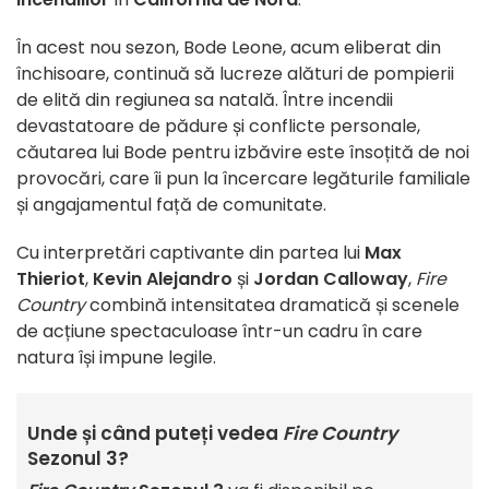
În acest nou sezon, Bode Leone, acum eliberat din
închisoare, continuă să lucreze alături de pompierii
de elită din regiunea sa natală. Între incendii
devastatoare de pădure și conflicte personale,
căutarea lui Bode pentru izbăvire este însoțită de noi
provocări, care îi pun la încercare legăturile familiale
și angajamentul față de comunitate.
Cu interpretări captivante din partea lui
Max
Thieriot
,
Kevin Alejandro
și
Jordan Calloway
,
Fire
Country
combină intensitatea dramatică și scenele
de acțiune spectaculoase într-un cadru în care
natura își impune legile.
Unde și când puteți vedea
Fire Country
Sezonul 3?