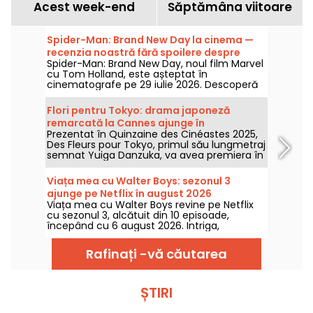
Acest week-end
Săptămâna viitoare
Spider-Man: Brand New Day la cinema —
recenzia noastră fără spoilere despre
Spider-Man: Brand New Day, noul film Marvel
revenirea lui Tom Holland în rolul Omului-
cu Tom Holland, este așteptat în
Păianjen
cinematografe pe 29 iulie 2026. Descoperă
recenzia noastră!
Flori pentru Tokyo: drama japoneză
remarcată la Cannes ajunge în
Prezentat în Quinzaine des Cinéastes 2025,
cinematografe
Des Fleurs pour Tokyo, primul său lungmetraj
semnat Yuiga Danzuka, va avea premiera în
cinematografe pe 5 august 2026.
Viața mea cu Walter Boys: sezonul 3
ajunge pe Netflix în august 2026
Viața mea cu Walter Boys revine pe Netflix
cu sezonul 3, alcătuit din 10 episoade,
începând cu 6 august 2026. Intriga,
distribuția, trailerul: toate detaliile.
Rafinați -vă căutarea
ȘTIRI