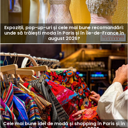
Expoziții, pop-up-uri și cele mai bune recomandări:
unde să trăiești moda în Paris și în Île-de-France în
august 2026?
Cele mai bune idei de modă și shopping în Paris și în