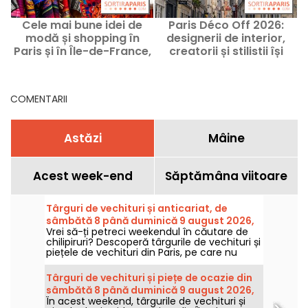
Cele mai bune idei de
Paris Déco Off 2026:
modă și shopping în
designerii de interior,
Paris și în Île-de-France,
creatorii și stilistii își
în august 2026
deschid porțile pentru
tine
COMENTARII
Astăzi
Mâine
Acest week-end
Săptămâna viitoare
Târguri de vechituri și anticariat, de
sâmbătă 8 până duminică 9 august 2026,
Vrei să-ți petreci weekendul în căutare de
la Paris — programul weekendului
chilipiruri? Descoperă târgurile de vechituri și
piețele de vechituri din Paris, pe care nu
trebuie să le ratezi sâmbătă 8 și duminică 9
august 2026, pentru a-ți umple sacoșele cu
Târguri de vechituri și piețe de ocazie din
bunuri la prețuri avantajoase.
sâmbătă 8 până duminică 9 august 2026,
În acest weekend, târgurile de vechituri și
în Paris și în Île-de-France – programul