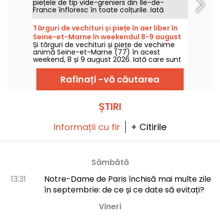
piețele de tip vide-greniers din Île-de-
weekendului
France înfloresc în toate colțurile. Iată
întâlnirile de reținut pentru sâmbătă, 8
august, și duminică, 9 august 2026, pentru a
Târguri de vechituri și piețe în aer liber în
hoinări printre obiecte, a răscoli prin
Seine-et-Marne în weekendul 8-9 august
cotloane și, poate, a da peste comoara rară.
Și târguri de vechituri și piețe de vechime
2026 - 77
animă Seine-et-Marne (77) în acest
weekend, 8 și 9 august 2026. Iată care sunt
întâlnirile care vă așteaptă!
Rafinați -vă căutarea
ȘTIRI
Informații cu fir
+ Citirile
Sâmbătă
13:31
Notre-Dame de Paris închisă mai multe zile
în septembrie: de ce și ce date să evitați?
Vineri