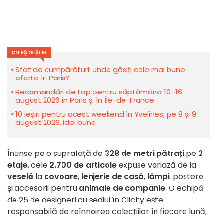
CITEȘTE ȘI EL
Sfat de cumpărături: unde găsiți cele mai bune
oferte în Paris?
Recomandări de top pentru săptămâna 10–16
august 2026 în Paris și în Île-de-France
10 ieșiri pentru acest weekend în Yvelines, pe 8 și 9
august 2026, idei bune
Întinse pe o suprafață de
328 de metri pătrați
pe
2
etaje
, cele
2.700 de articole
expuse variază de la
veselă
la
covoare
,
lenjerie de casă
,
lămpi
, postere
și accesorii pentru
animale de companie
. O echipă
de 25 de designeri cu sediul în Clichy este
responsabilă de reînnoirea colecțiilor în fiecare lună,