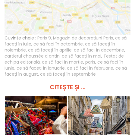
Cuvinte cheie :
Paris 9
,
Magazin de decorațiuni Paris
,
ce să
faceți în iulie
,
ce să faci în octombrie
,
ce să faceți în
noiembrie
,
ce să faceți în aprilie
,
ce să faci în decembrie
,
cartierul chaussée d antin
,
ce să faceți în mai
,
Testat de
echipa editorială
,
ce să faci în martie
,
paris
,
ce să faci în
iunie
,
ce să faceți în ianuarie
,
ce să faci în februarie
,
ce să
faceți în august
,
ce să faceți în septembrie
CITEȘTE ȘI ...