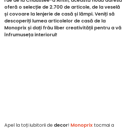
rue de la Chaussée-d'Antin, această nouă adresă
oferă o selecție de 2.700 de articole, de la veselă
și covoare la lenjerie de casă și lămpi. Veniți să
descoperiți lumea articolelor de casă de la
Monoprix și dați frâu liber creativității pentru a vă
înfrumuseța interiorul!
Apel la toți iubitorii de
decor
!
Monoprix
tocmai a