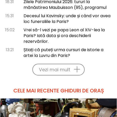
18:31
Zilele Patrimoniului 2026: tururi la
mănăstirea Maubuisson (95), programul
15:31
Decesul lui Kavinsky: unde și când vor avea
loc funeraliile la Paris?
15:02
Vrei să-l vezi pe papa Leon al XIV-lea la
Paris? Iată data și ora deschiderii
rezervărilor.
13:21
Știați că puteți urma cursuri de istorie a
artei la Luvru din Paris?
Vezi mai mult
CELE MAI RECENTE GHIDURI DE ORAȘ