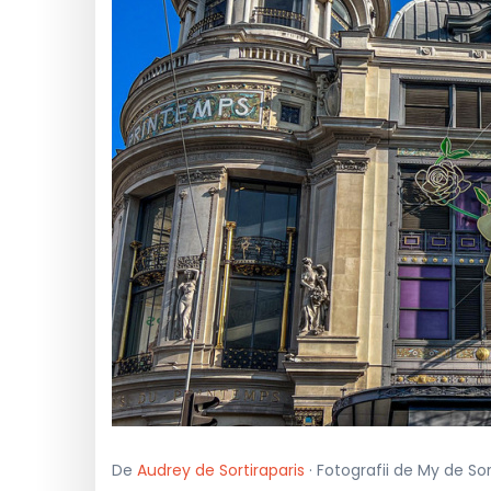
De
Audrey de Sortiraparis
· Fotografii de My de Sor