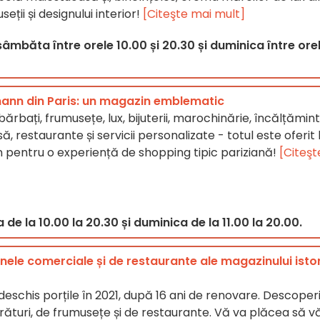
ții și designului interior!
[Citeşte mai mult]
âmbăta între orele 10.00 și 20.30 și duminica între ore
ann din Paris: un magazin emblematic
rbați, frumusețe, lux, bijuterii, marochinărie, încălțămint
, restaurante și servicii personalizate - totul este oferit 
pentru o experiență de shopping tipic pariziană!
[Citeşt
de la 10.00 la 20.30 și duminica de la 11.00 la 20.00.
nele comerciale și de restaurante ale magazinului isto
deschis porțile în 2021, după 16 ani de renovare. Descoperi
ături, de frumusețe și de restaurante. Vă va plăcea să v