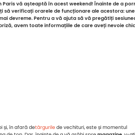
 Paris vă așteaptă în acest weekend! Înainte de a porn
ți să verificați orarele de funcționare ale acestora: une
 mai devreme. Pentru a vă ajuta să vă pregătiți sesiune
priză, avem toate informațiile de care aveți nevoie chi
 și, în afară de
târgurile
de vechituri, este și momentul
g de top. Dar, înainte de a vă grăbi spre
magazine
, v-aț