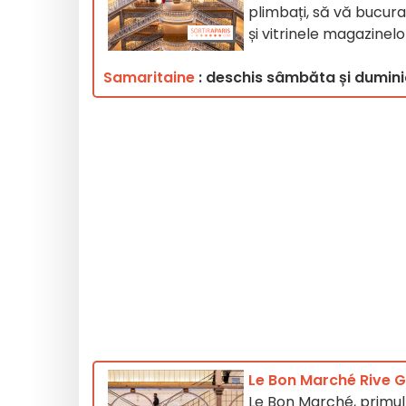
plimbați, să vă bucura
și vitrinele magazinelo
Samaritaine
: deschis sâmbăta și dumini
Le Bon Marché Rive G
Le Bon Marché, primul 