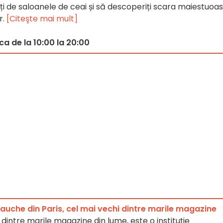
ți de saloanele de ceai și să descoperiți scara maiestuoa
r.
[Citeşte mai mult]
ca de la 10:00 la 20:00
auche din Paris, cel mai vechi dintre marile magazine
dintre marile magazine din lume, este o instituție