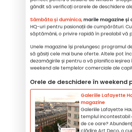
gândit să verificați orarele de deschidere a
Sâmbăta și duminica
,
marile magazine și 
HQ-uri pentru pasionații de cumpărături. C
săptămânii, o privire rapidă în prealabil vă 
Unele magazine își prelungesc programul de 
să găsiți cele mai bune oferte. Altele pot î
dezamăgirile și pentru a vă planifica ieșire
weekend ale templelor comerciale ale capit
Orele de deschidere în weekend p
Galeriile Lafayette H
magazine
Galeriile Lafayette H
templul incontestabil a
de ce oare? Abundența
clădire Art Deco, o cu