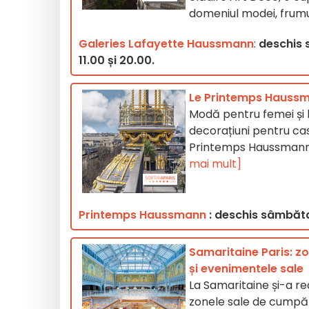
domeniul modei, frumuse
Galeries Lafayette Haussmann
:
deschis s
11.00 și 20.00.
Le Printemps Haussm
Modă pentru femei și bă
decorațiuni pentru casă
Printemps Haussmann 
mai mult]
Printemps Haussmann
: deschis sâmbăta 
Samaritaine Paris: zo
și evenimentele sale
La Samaritaine și-a re
zonele sale de cumpăr