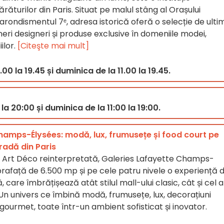
urilor din Paris. Situat pe malul stâng al Orașului
c arondismentul 7ᵉ, adresa istorică oferă o selecție de ult
neri designeri și produse exclusive în domeniile modei,
iilor.
[Citeşte mai mult]
0 la 19.45 și duminica de la 11.00 la 19.45.
a 20:00 și duminica de la 11:00 la 19:00.
hamps-Élysées: modă, lux, frumusețe și food court pe
adă din Paris
e Art Déco reinterpretată, Galeries Lafayette Champs-
prafață de 6.500 mp și pe cele patru nivele o experiență 
are îmbrățișează atât stilul mall-ului clasic, cât și cel a
Un univers ce îmbină modă, frumusețe, lux, decorațiuni
gourmet, toate într-un ambient sofisticat și inovator.