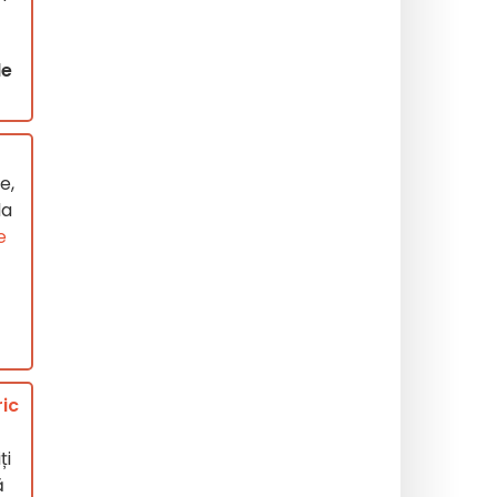
le
e,
la
e
ric
ți
ă