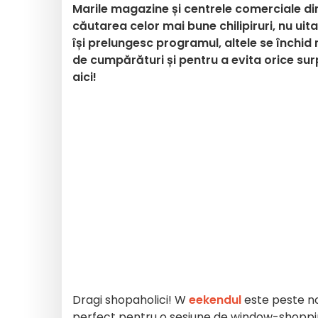
Marile magazine și centrele comerciale din
căutarea celor mai bune chilipiruri, nu uita
își prelungesc programul, altele se închid
de cumpărături și pentru a evita orice sur
aici!
Dragi shopaholici!
W
eekendul
este peste noi
perfect pentru o sesiune de window-shoppin