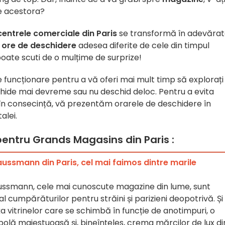
le acestora?
centrele comerciale din Paris
se transformă în adevăra
u
ore de deschidere
adesea diferite de cele din timpul
poate scuti de o mulțime de surprize!
funcționare pentru a vă oferi mai mult timp să explorați 
nchide mai devreme sau nu deschid deloc. Pentru a evita
a în consecință, vă prezentăm orarele de deschidere în
alei.
entru Grands Magasins din Paris :
aussmann din Paris, cel mai faimos dintre marile
aussmann, cele mai cunoscute magazine din lume, sunt
l cumpărăturilor pentru străini și parizieni deopotrivă. Și
 vitrinelor care se schimbă în funcție de anotimpuri, o
polă maiestuoasă și, bineînțeles, crema mărcilor de lux di