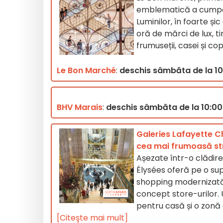
emblematică a cumpărăt
Luminilor, în foarte și
oră de mărci de lux, ti
frumuseții, casei și cop
Le
Bon Marché
:
deschis sâmbăta de la 10.0
BHV Marais
:
deschis sâmbăta de la 10:00 l
Galeries Lafayette C
cea mai frumoasă str
Așezate într-o clădir
Élysées oferă pe o su
shopping modernizată, c
concept store-urilor. 
pentru casă și o zonă 
[Citeşte mai mult]