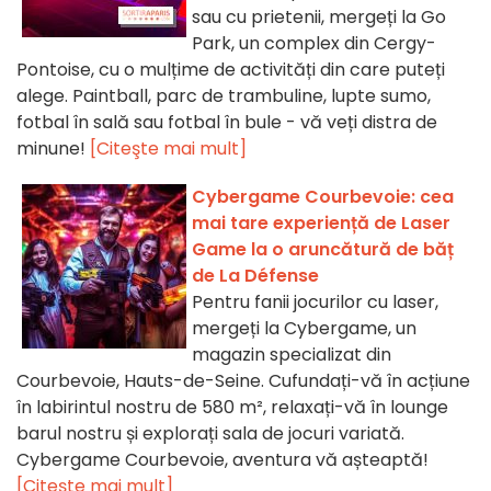
sau cu prietenii, mergeți la Go
Park, un complex din Cergy-
Pontoise, cu o mulțime de activități din care puteți
alege. Paintball, parc de trambuline, lupte sumo,
fotbal în sală sau fotbal în bule - vă veți distra de
minune!
[Citeşte mai mult]
Cybergame Courbevoie: cea
mai tare experiență de Laser
Game la o aruncătură de băț
de La Défense
Pentru fanii jocurilor cu laser,
mergeți la Cybergame, un
magazin specializat din
Courbevoie, Hauts-de-Seine. Cufundați-vă în acțiune
în labirintul nostru de 580 m², relaxați-vă în lounge
barul nostru și explorați sala de jocuri variată.
Cybergame Courbevoie, aventura vă așteaptă!
[Citeşte mai mult]