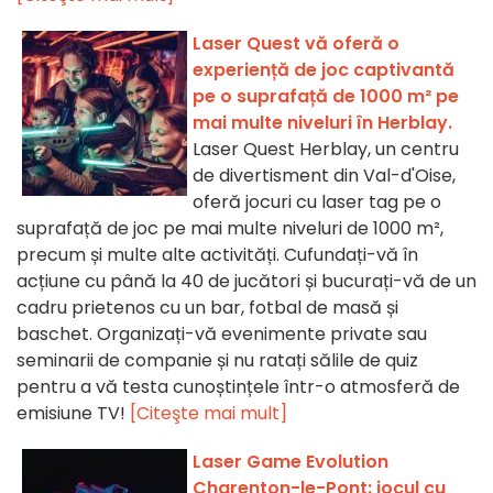
Laser Quest vă oferă o
experiență de joc captivantă
pe o suprafață de 1000 m² pe
mai multe niveluri în Herblay.
Laser Quest Herblay, un centru
de divertisment din Val-d'Oise,
oferă jocuri cu laser tag pe o
suprafață de joc pe mai multe niveluri de 1000 m²,
precum și multe alte activități. Cufundați-vă în
acțiune cu până la 40 de jucători și bucurați-vă de un
cadru prietenos cu un bar, fotbal de masă și
baschet. Organizați-vă evenimente private sau
seminarii de companie și nu ratați sălile de quiz
pentru a vă testa cunoștințele într-o atmosferă de
emisiune TV!
[Citeşte mai mult]
Laser Game Evolution
Charenton-le-Pont: jocul cu