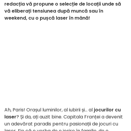
redacția vă propune o selecție de locații unde să
vă eliberați tensiunea după muncă sau în
weekend, cu o pușcă laser în mână!
Ah, Paris! Orașul luminilor, al iubirii și... al
jocurilor cu
laser
? Și da, ați auzit bine. Capitala Franței a devenit
un adevărat paradis pentru pasionații de jocuri cu
laser. Fie că e vorba de o ieșire în familie, de o