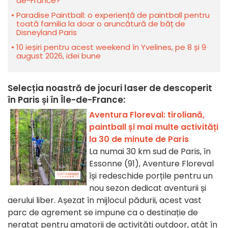
de-France?
Paradise Paintball: o experiență de paintball pentru
toată familia la doar o aruncătură de băț de
Disneyland Paris
10 ieșiri pentru acest weekend în Yvelines, pe 8 și 9
august 2026, idei bune
Selecția noastră de jocuri laser de descoperit
în Paris și în Île-de-France:
Aventura Floreval: tiroliană,
paintball și mai multe activități
la 30 de minute de Paris
La numai 30 km sud de Paris, în
Essonne (91), Aventure Floreval
își redeschide porțile pentru un
nou sezon dedicat aventurii și
aerului liber. Așezat în mijlocul pădurii, acest vast
parc de agrement se impune ca o destinație de
neratat pentru amatorii de activități outdoor, atât în