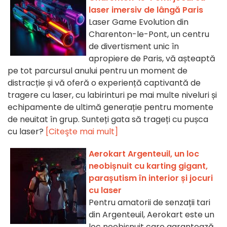
laser imersiv de lângă Paris
Laser Game Evolution din
Charenton-le-Pont, un centru
de divertisment unic în
apropiere de Paris, vă așteaptă
pe tot parcursul anului pentru un moment de
distracție și vă oferă o experiență captivantă de
tragere cu laser, cu labirinturi pe mai multe niveluri și
echipamente de ultimă generație pentru momente
de neuitat în grup. Sunteți gata să trageți cu pușca
cu laser?
[Citeşte mai mult]
Aerokart Argenteuil, un loc
neobișnuit cu karting gigant,
parașutism în interior și jocuri
cu laser
Pentru amatorii de senzații tari
din Argenteuil, Aerokart este un
loc neobișnuit care garantează