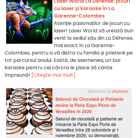
Laser World La Défense: jocuri
cu laser și karaoke în La
Garenne-Colombes
Atenție pasionaților de jocuri cu
laser! Laser World vă urează bun
venit la sediul său din La Défense,
mai exact în La Garenne-
Colombes, pentru a vă distra cu familia și prietenii pe
tot parcursul anului. Există, de asemenea, un bar
karaoke pentru cei cărora le place să cânte
împreună!
[Citeşte mai mult]