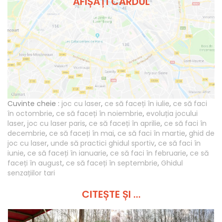
AFIȘAȚI CARDUL
Cuvinte cheie :
joc cu laser
,
ce să faceți în iulie
,
ce să faci
în octombrie
,
ce să faceți în noiembrie
,
evoluția jocului
laser
,
joc cu laser paris
,
ce să faceți în aprilie
,
ce să faci în
decembrie
,
ce să faceți în mai
,
ce să faci în martie
,
ghid de
joc cu laser
,
unde să practici ghidul sportiv
,
ce să faci în
iunie
,
ce să faceți în ianuarie
,
ce să faci în februarie
,
ce să
faceți în august
,
ce să faceți în septembrie
,
Ghidul
senzațiilor tari
CITEȘTE ȘI ...