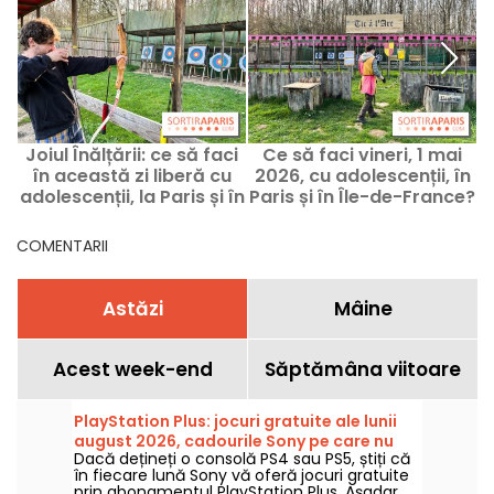
Joiul Înălțării: ce să faci
Ce să faci vineri, 1 mai
C
în această zi liberă cu
2026, cu adolescenții, în
adolescenții, la Paris și în
Paris și în Île-de-France?
a
Île-de-France?
COMENTARII
Astăzi
Mâine
Acest week-end
Săptămâna viitoare
PlayStation Plus: jocuri gratuite ale lunii
august 2026, cadourile Sony pe care nu
Dacă dețineți o consolă PS4 sau PS5, știți că
trebuie să le ratați
în fiecare lună Sony vă oferă jocuri gratuite
prin abonamentul PlayStation Plus. Așadar,