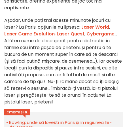
sofisticate, oferind experiențe de joc tot mai
captivante.
Așadar, unde poți trăi aceste minunate jocuri cu
laser? La Paris, opțiunile nu lipsesc:
Laser World
,
Laser Game Evolution
,
Laser Quest
,
Cybergame
...
Atâtea nume de descoperit pentru distracție în
familie sau între gașca de prieteni, și pentru a te
bucura de un moment super în care să te descarci
(și să faci puțină mișcare, de asemenea...). Iar aceste
locații pun la dispoziție și pauze între sesiuni, cu alte
activități propuse, cum ar fi fotbal de masă și alte
camere de tip quiz. Nu-ți rămâne decât să îți alegi și
să rezervi o sesiune... Îmbracă-ți vestă, ia-ți pistolul
laser și pregătește-te să te arunci în acțiune! La
pistolul laser, prieteni!
CITEȘTE ȘI EL
Bowling: unde să lovești în Paris și în regiunea Ile-