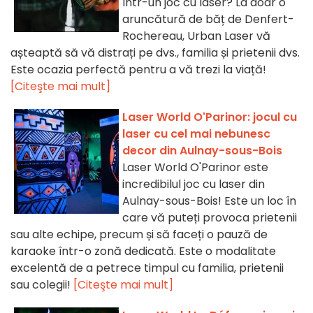
într-un joc cu laser? La doar o
aruncătură de băț de Denfert-
Rochereau, Urban Laser vă
așteaptă să vă distrați pe dvs., familia și prietenii dvs.
Este ocazia perfectă pentru a vă trezi la viață!
[Citeşte mai mult]
Laser World O'Parinor: jocul cu
laser cu cel mai nebunesc
decor din Aulnay-sous-Bois
Laser World O'Parinor este
incredibilul joc cu laser din
Aulnay-sous-Bois! Este un loc în
care vă puteți provoca prietenii
sau alte echipe, precum și să faceți o pauză de
karaoke într-o zonă dedicată. Este o modalitate
excelentă de a petrece timpul cu familia, prietenii
sau colegii!
[Citeşte mai mult]