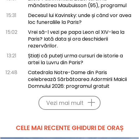
mănăstirea Maubuisson (95), programul
15:31
Decesul lui Kavinsky: unde și când vor avea
loc funeraliile la Paris?
15:02
Vrei să-l vezi pe papa Leon al XIV-lea la
Paris? Iată data și ora deschiderii
rezervărilor.
13:21
Știați că puteți urma cursuri de istorie a
artei la Luvru din Paris?
12:48
Catedrala Notre-Dame din Paris
celebrează Sărbătoarea Adormirii Maicii
Domnului 2026: programul gratuit
Vezi mai mult
CELE MAI RECENTE GHIDURI DE ORAȘ