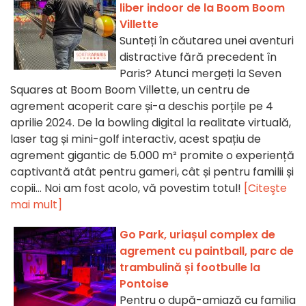
liber indoor de la Boom Boom
Villette
Sunteți în căutarea unei aventuri
distractive fără precedent în
Paris? Atunci mergeți la Seven
Squares at Boom Boom Villette, un centru de
agrement acoperit care și-a deschis porțile pe 4
aprilie 2024. De la bowling digital la realitate virtuală,
laser tag și mini-golf interactiv, acest spațiu de
agrement gigantic de 5.000 m² promite o experiență
captivantă atât pentru gameri, cât și pentru familii și
copii... Noi am fost acolo, vă povestim totul!
[Citeşte
mai mult]
Go Park, uriașul complex de
agrement cu paintball, parc de
trambulină și footbulle la
Pontoise
Pentru o după-amiază cu familia