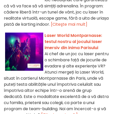
că vă va face să vă simțiți adrenalina. În program:
cădere liberă într-un tunel de vânt, joc cu laser în
realitate virtuală, escape game, fără a uita de uriașa
pistă de karting indoor.
[Citeşte mai mult]
Laser World Montparnasse:
testul nostru al jocului laser
imersiv din inima Parisului
Ai chef de un joc cu laser pentru
o schimbare față de jocurile de
evadare și alte experiențe VR?
Atunci mergeți la Laser World,
situat în cartierul Montparnasse din Paris, unde vă
puteți testa abilitățile unul împotriva celuilalt sau
împotriva altor echipe într-o arenă de grup
dedicată. Este o modalitate excelentă de a vă distra
cu familia, prietenii sau colegii, ca parte a unui
program de team-building. Noi am încercat-o și vă