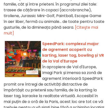
familie, cât și între prieteni. În programul zilei tale:
trasee de cățărare în copaci (accrobranche),
tiroliene, Jurassic Mini-Golf, Paintball, Escape Game
în aer liber, fermă cu animale... de toate pentru toate
gusturile, de la dimineața până seara.
[Citeşte mai
mult]
SpeedPark: complexul major
de agrement acoperit cu
karting, laser tag, bowling și VR
de la Val d'Europe
În apropiere de Val d'Europe,
Imagi Park și imensa sa zonă de
agrement interioară SpeedPark
promit ore întregi de activități distractive de
împărtășit cu prietenii sau familia, de la karting la
laser tag, karaoke la realitate virtuală. Accesibil în
mai puțin de o oră de la Paris, acest loc are tot ce vă
trebuie pentru a vă simți bine fără a schimba locația!