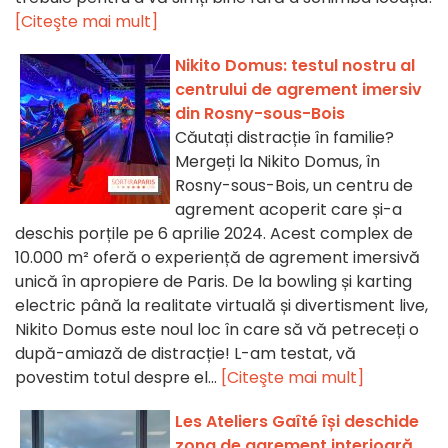
[Citeşte mai mult]
Nikito Domus: testul nostru al
centrului de agrement imersiv
din Rosny-sous-Bois
Căutați distracție în familie?
Mergeți la Nikito Domus, în
Rosny-sous-Bois, un centru de
agrement acoperit care și-a
deschis porțile pe 6 aprilie 2024. Acest complex de
10.000 m² oferă o experiență de agrement imersivă
unică în apropiere de Paris. De la bowling și karting
electric până la realitate virtuală și divertisment live,
Nikito Domus este noul loc în care să vă petreceți o
după-amiază de distracție! L-am testat, vă
povestim totul despre el...
[Citeşte mai mult]
Les Ateliers Gaîté își deschide
zona de agrement interioară