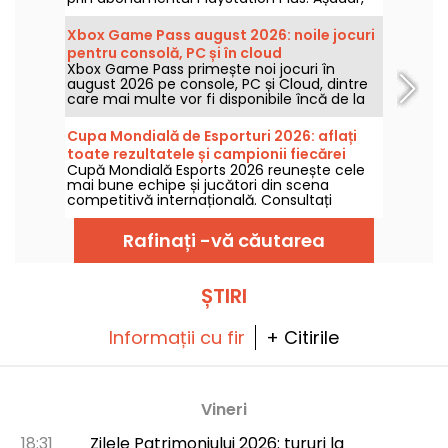
care sunt jocurile gratuite din august 2026?
Descoperiți selecția acestei luni.
Xbox Game Pass august 2026: noile jocuri
pentru consolă, PC și în cloud
Xbox Game Pass primește noi jocuri în
august 2026 pe console, PC și Cloud, dintre
care mai multe vor fi disponibile încă de la
lansare. Iată principalele noutăți anunțate de
Microsoft pentru abonați.
Cupa Mondială de Esporturi 2026: aflați
toate rezultatele și campionii fiecărei
Cupă Mondială Esports 2026 reunește cele
finale
mai bune echipe și jucători din scena
competitivă internațională. Consultați
rezultatele finalelor, scorurile, câștigătorii
fiecărui turneu și calendarul meciurilor
Rafinați -vă căutarea
viitoare.
ȘTIRI
Informații cu fir
+ Citirile
Vineri
18:31
Zilele Patrimoniului 2026: tururi la