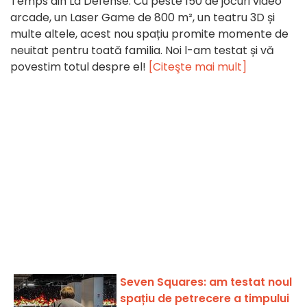
Temps din La Défense. Cu peste 150 de jocuri video
arcade, un Laser Game de 800 m², un teatru 3D și
multe altele, acest nou spațiu promite momente de
neuitat pentru toată familia. Noi l-am testat și vă
povestim totul despre el!
[Citeşte mai mult]
Seven Squares: am testat noul
spațiu de petrecere a timpului