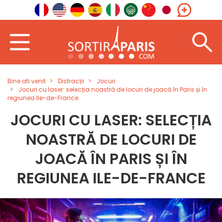
Bine ati venit
Distracții
Jocuri
Jocuri cu laser: selecția noastră de locuri de joacă în Paris și în
regiunea Ile-de-France
JOCURI CU LASER: SELECȚIA
NOASTRĂ DE LOCURI DE
JOACĂ ÎN PARIS ȘI ÎN
REGIUNEA ILE-DE-FRANCE