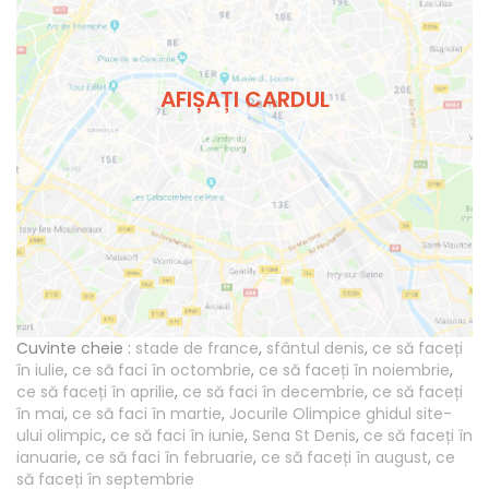
AFIȘAȚI CARDUL
Cuvinte cheie :
stade de france
,
sfântul denis
,
ce să faceți
în iulie
,
ce să faci în octombrie
,
ce să faceți în noiembrie
,
ce să faceți în aprilie
,
ce să faci în decembrie
,
ce să faceți
în mai
,
ce să faci în martie
,
Jocurile Olimpice ghidul site-
ului olimpic
,
ce să faci în iunie
,
Sena St Denis
,
ce să faceți în
ianuarie
,
ce să faci în februarie
,
ce să faceți în august
,
ce
să faceți în septembrie