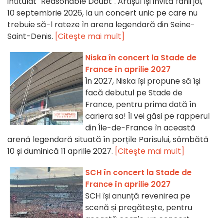
intitulat "Reasonable Doubt". Artișul își invită fanii joi,
10 septembrie 2026, la un concert unic pe care nu
trebuie să-l rateze în arena legendară din Seine-
Saint-Denis.
[Citeşte mai mult]
Niska în concert la Stade de
France în aprilie 2027
În 2027, Niska își propune să își
facă debutul pe Stade de
France, pentru prima dată în
cariera sa! Îl vei găsi pe rapperul
din Île-de-France în această
arenă legendară situată în porțile Parisului, sâmbătă
10 și duminică 11 aprilie 2027.
[Citeşte mai mult]
SCH în concert la Stade de
France în aprilie 2027
SCH își anunță revenirea pe
scenă și pregătește, pentru