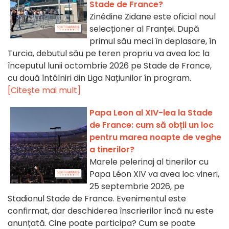
Stade de France?
Zinédine Zidane este oficial noul
selecționer al Franței. După
primul său meci în deplasare, în
Turcia, debutul său pe teren propriu va avea loc la
începutul lunii octombrie 2026 pe Stade de France,
cu două întâlniri din Liga Națiunilor în program.
[Citeşte mai mult]
Papa Leon al XIV-lea la Stade
de France: cum să obții un loc
pentru marea noapte de veghe
a tinerilor?
Marele pelerinaj al tinerilor cu
Papa Léon XIV va avea loc vineri,
25 septembrie 2026, pe
Stadionul Stade de France. Evenimentul este
confirmat, dar deschiderea înscrierilor încă nu este
anunțată. Cine poate participa? Cum se poate