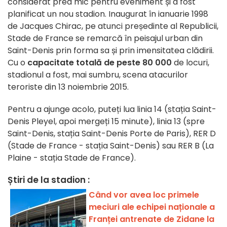
considerat prea mic pentru eveniment și a fost
planificat un nou stadion. Inaugurat în ianuarie 1998
de Jacques Chirac, pe atunci președinte al Republicii,
Stade de France se remarcă în peisajul urban din
Saint-Denis prin forma sa și prin imensitatea clădirii.
Cu o
capacitate totală de peste 80 000
de locuri,
stadionul a fost, mai sumbru, scena atacurilor
teroriste din 13 noiembrie 2015.
Pentru a ajunge acolo, puteți lua linia 14 (stația Saint-
Denis Pleyel, apoi mergeți 15 minute), linia 13 (spre
Saint-Denis, stația Saint-Denis Porte de Paris), RER D
(Stade de France - stația Saint-Denis) sau RER B (La
Plaine - stația Stade de France).
Știri de la stadion :
Când vor avea loc primele
meciuri ale echipei naționale a
Franței antrenate de Zidane la