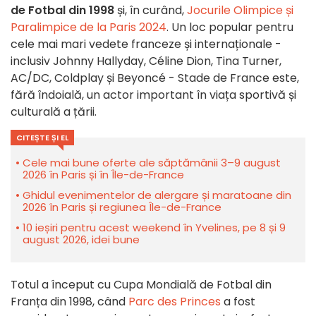
de Fotbal din 1998
și, în curând,
Jocurile Olimpice și
Paralimpice de la Paris 2024
. Un loc popular pentru
cele mai mari vedete franceze și internaționale -
inclusiv Johnny Hallyday, Céline Dion, Tina Turner,
AC/DC, Coldplay și Beyoncé - Stade de France este,
fără îndoială, un actor important în viața sportivă și
culturală a țării.
CITEȘTE ȘI EL
Cele mai bune oferte ale săptămânii 3–9 august
2026 în Paris și în Île-de-France
Ghidul evenimentelor de alergare și maratoane din
2026 în Paris și regiunea Île-de-France
10 ieșiri pentru acest weekend în Yvelines, pe 8 și 9
august 2026, idei bune
Totul a început cu Cupa Mondială de Fotbal din
Franța din 1998, când
Parc des Princes
a fost