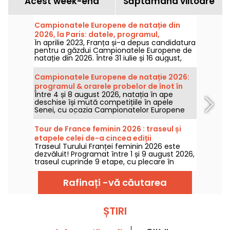
Acest week-end
Săptămâna viitoare
Campionatele Europene de natație din
2026, la Paris: datele, programul,
În aprilie 2023, Franța și-a depus candidatura
informații despre competiție
pentru a găzdui Campionatele Europene de
natație din 2026. Între 31 iulie și 16 august,
Centrul Acvatic Olimpic vă așteaptă pentru
a încuraja înotătorii noștri. Iată toate
Campionatele Europene de natație 2026:
informațiile pe care trebuie să le cunoașteți
programul & orarele probelor de înot în
despre competiție și probe!
Între 4 și 8 august 2026, natația în ape
ape deschise
deschise își mută competițiile în apele
Senei, cu ocazia Campionatelor Europene
de la Paris. Între probele de 5 km, 10 km și
ștafeta mixtă, cei mai buni înotători de
Tour de France feminin 2026 : traseul și
maraton în apă se vor înfrunta într-un
etapele celei de-a cincea ediții
cadru natural legendar.
Traseul Turului Franței feminin 2026 este
dezvăluit! Programat între 1 și 9 august 2026,
traseul cuprinde 9 etape, cu plecare în
Elveția și sosire în Nisa. Află ce ne așteaptă în
acest an.
Rafinați -vă căutarea
ȘTIRI