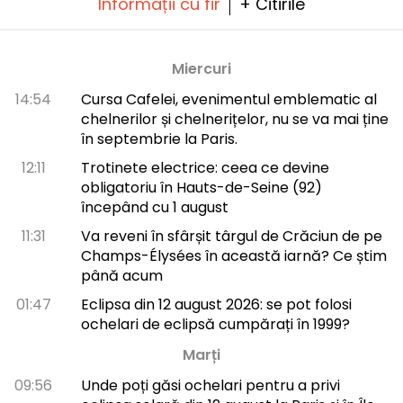
Informații cu fir
+ Citirile
Miercuri
14:54
Cursa Cafelei, evenimentul emblematic al
chelnerilor și chelnerițelor, nu se va mai ține
în septembrie la Paris.
12:11
Trotinete electrice: ceea ce devine
obligatoriu în Hauts-de-Seine (92)
începând cu 1 august
11:31
Va reveni în sfârșit târgul de Crăciun de pe
Champs-Élysées în această iarnă? Ce știm
până acum
01:47
Eclipsa din 12 august 2026: se pot folosi
ochelari de eclipsă cumpărați în 1999?
Marți
09:56
Unde poți găsi ochelari pentru a privi