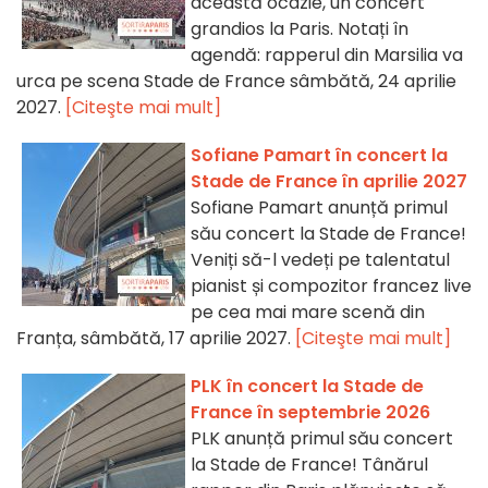
această ocazie, un concert
grandios la Paris. Notați în
agendă: rapperul din Marsilia va
urca pe scena Stade de France sâmbătă, 24 aprilie
2027.
[Citeşte mai mult]
Sofiane Pamart în concert la
Stade de France în aprilie 2027
Sofiane Pamart anunță primul
său concert la Stade de France!
Veniți să-l vedeți pe talentatul
pianist și compozitor francez live
pe cea mai mare scenă din
Franța, sâmbătă, 17 aprilie 2027.
[Citeşte mai mult]
PLK în concert la Stade de
France în septembrie 2026
PLK anunță primul său concert
la Stade de France! Tânărul