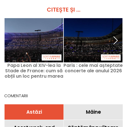
CITEȘTE ȘI ...
Papa Leon al XIV-lea la
Paris : cele mai așteptate
V
Stade de France: cum să
concerte ale anului 2026
l
obții un loc pentru marea
noapte de veghe a
tinerilor?
COMENTARII
Astăzi
Mâine