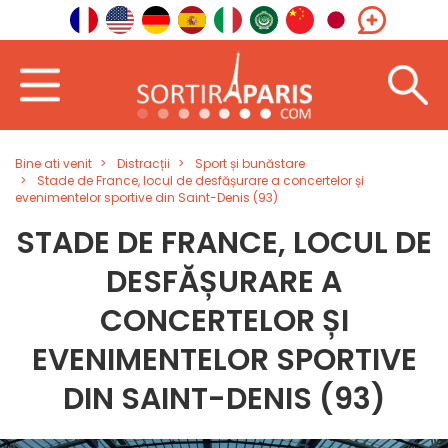
Bine ati venit
Distracții
Sport și bunăstare
Stade de France, locul de desfășurare a concertelor și
evenimentelor sportive din Saint-Denis (93)
STADE DE FRANCE, LOCUL DE
DESFĂȘURARE A
CONCERTELOR ȘI
EVENIMENTELOR SPORTIVE
DIN SAINT-DENIS (93)