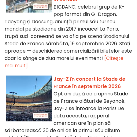
BIGBANG, celebrul grup de K-
pop format din G-Dragon,
Taeyang și Daesung, anunță primul său turneu
mondial pe stadioane din 2017 încoace! La Paris,
trupă sud-coreeană se va afla pe scena Stadionului
Stade de France sâmbătă, 19 septembrie 2026. Stați
aproape — deschiderea comercializării biletelor este
doar la sânge de ziua marelui eveniment!
[Citeşte
mai mult]
Jay-Z în concert la Stade de
France în septembrie 2026
Opt ani după ce a aprins Stade
de France alături de Beyoncé,
Jay-Z se întoarce la Paris! De
data aceasta, rapperul
american are în plan să
sărbătorească 30 de ani de la primul său album