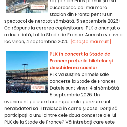
rapper din Paris plănuiește să
cucerească cel mai mare
stadion din Franța pentru un
spectacol de neratat sâmbătă, 5 septembrie 2026!
Ca răspuns la cererea copleșitoare, PLK a anunțat o
a doua dată, tot la Stade de France. Aceasta va avea
loc vineri, 4 septembrie 2026.
[Citeşte mai mult]
PLK în concert la Stade de
France: prețurile biletelor și
deschiderea caselor
PLK va susține primele sale
concerte la Stade de France!
Datele sunt vineri 4 și sâmbătă
5 septembrie 2026. Un
eveniment pe care fanii rapperului parizian sunt
nerăbdători să îl trăiască în carne și oase. Doriți să
participați la unul dintre cele două concerte ale lui
PLK de la Stade de France? Vă întrebați care este