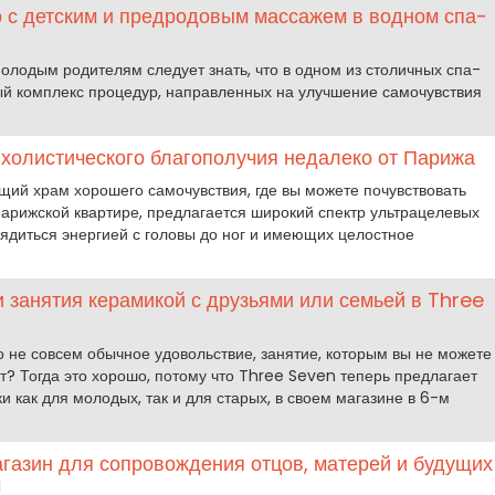
о с детским и предродовым массажем в водном спа-
одым родителям следует знать, что в одном из столичных спа-
й комплекс процедур, направленных на улучшение самочувствия
холистического благополучия недалеко от Парижа
щий храм хорошего самочувствия, где вы можете почувствовать
в парижской квартире, предлагается широкий спектр ультрацелевых
ядиться энергией с головы до ног и имеющих целостное
и занятия керамикой с друзьями или семьей в Three
то не совсем обычное удовольствие, занятие, которым вы не можете
т? Тогда это хорошо, потому что Three Seven теперь предлагает
и как для молодых, так и для старых, в своем магазине в 6-м
агазин для сопровождения отцов, матерей и будущих
м