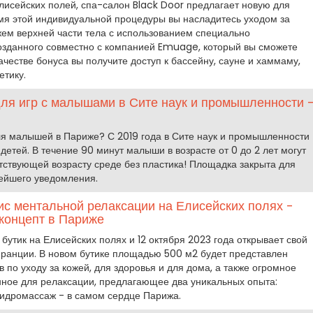
Елисейских полей, спа-салон Black Door предлагает новую для
мя этой индивидуальной процедуры вы насладитесь уходом за
жем верхней части тела с использованием специально
созданного совместно с компанией Emuage, который вы сможете
качестве бонуса вы получите доступ к бассейну, сауне и хаммаму,
етику.
для игр с малышами в Сите наук и промышленности 
ля малышей в Париже? С 2019 года в Сите наук и промышленности
детей. В течение 90 минут малыши в возрасте от 0 до 2 лет могут
етствующей возрасту среде без пластика! Площадка закрыта для
ейшего уведомления.
зис ментальной релаксации на Елисейских полях -
концепт в Париже
 бутик на Елисейских полях и 12 октября 2023 года открывает свой
Франции. В новом бутике площадью 500 м2 будет представлен
 по уходу за кожей, для здоровья и для дома, а также огромное
нное для релаксации, предлагающее два уникальных опыта:
идромассаж - в самом сердце Парижа.