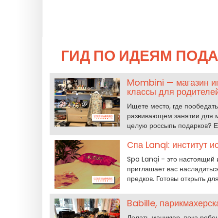
ГИД ПО ИДЕЯМ ПОДА
Mombini — магазин иг
классы для родителей 
Ищете место, где пообедать
развивающем занятии для ма
целую россыпь подарков? Ед
Спа Lanqi: институт 
Spa Lanqi - это настоящий 
приглашает вас насладить
предков. Готовы открыть дл
Babille, парикмахерс
Делать маникюр, пока ребен