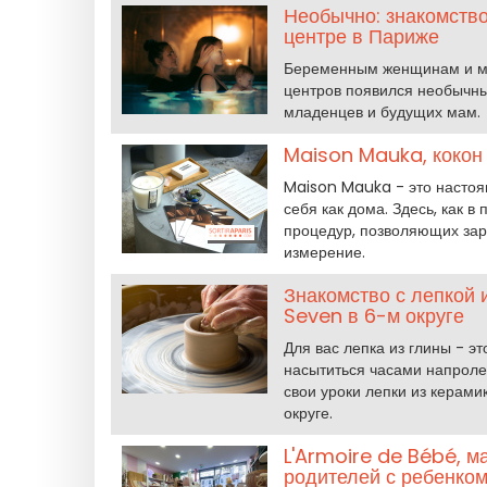
Необычно: знакомств
центре в Париже
Беременным женщинам и мол
центров появился необычны
младенцев и будущих мам.
Maison Mauka, кокон 
Maison Mauka - это настоя
себя как дома. Здесь, как 
процедур, позволяющих зар
измерение.
Знакомство с лепкой 
Seven в 6-м округе
Для вас лепка из глины - э
насытиться часами напроле
свои уроки лепки из керамик
округе.
L'Armoire de Bébé, м
родителей с ребенко