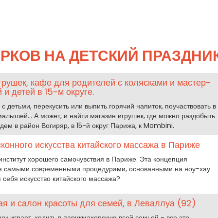
РКОВ НА ДЕТСКИЙ ПРАЗДНИ
рушек, кафе для родителей с колясками и мастер-
и детей в 15-м округе.
 с детьми, перекусить или выпить горячий напиток, поучаствовать в
лышей... А может, и найти магазин игрушек, где можно раздобыть
ем в район Вогиряр, в 15-й округ Парижа, к Mombini.
исконного искусства китайского массажа в Париже
институт хорошего самочувствия в Париже. Эта концепция
ся самыми современными процедурами, основанными на ноу-хау
я себя искусство китайского массажа?
кая и салон красоты для семей, в Леваллуа (92)
ок играет, ходить в парикмахерскую всей семьей - все это