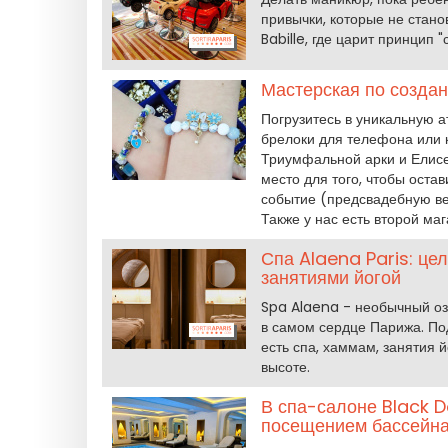
привычки, которые не станов
Babille, где царит принцип 
Мастерская по создан
Погрузитесь в уникальную 
брелоки для телефона или 
Триумфальной арки и Елисе
место для того, чтобы оста
событие (предсвадебную ве
Также у нас есть второй маг
Спа Alaena Paris: це
занятиями йогой
Spa Alaena - необычный оз
в самом сердце Парижа. По
есть спа, хаммам, занятия 
высоте.
В спа-салоне Black D
посещением бассейна