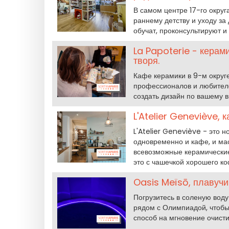
В самом центре 17-го окру
раннему детству и уходу за 
обучат, проконсультируют и
La Papoterie - керам
творя.
Кафе керамики в 9-м округе
профессионалов и любителе
создать дизайн по вашему в
L'Atelier Geneviève,
L'Atelier Geneviève - это н
одновременно и кафе, и ма
всевозможные керамические 
это с чашечкой хорошего ко
Oasis Meïsō, плавучи
Погрузитесь в соленую воду
рядом с Олимпиадой, чтобы
способ на мгновение очисти