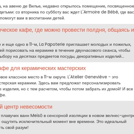
га, на авеню де Вилье, недавно открылось помещение, посвященно
детьми: со вторника по субботу вас ждет L'Armoire de Bébé, где вас
 помогут вам в воспитании детей.
ическое кафе, где можно провести полдня, общаясь и
 и еще одно в 11-м, La Papoterie приглашает молодых и пожилых,
й порисовать на керамике в течение двухчасового сеанса, чтобы
ыбору на десятках предметов посуды, декоративных изделий...
 кафе для керамических мастерских
овое классное место в 11-м округе. L'Atelier Geneviève - это
стерская керамики. Здесь вам предложат персонализировать
изделия, но с тем расчетом, чтобы потом забрать их домой! И все
фе.
й центр невесомости
 плавучих ванн Meïsō в сенсорной изоляции в новом велнес-центр
 ощутить исключительный момент вне времени. Это идеальный
ть свой разум!