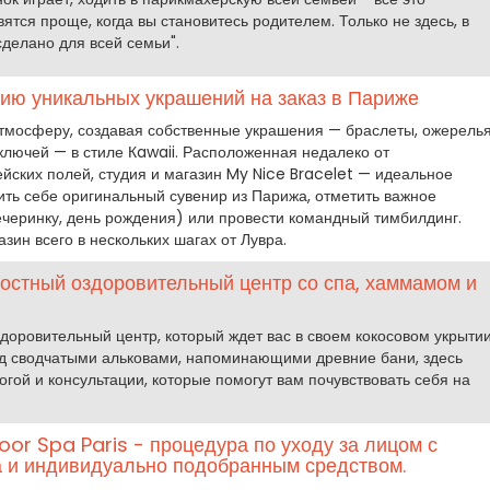
ятся проще, когда вы становитесь родителем. Только не здесь, в
"сделано для всей семьи".
ию уникальных украшений на заказ в Париже
атмосферу, создавая собственные украшения — браслеты, ожерелья
ключей — в стиле Кawaii. Расположенная недалеко от
йских полей, студия и магазин My Nice Bracelet — идеальное
вить себе оригинальный сувенир из Парижа, отметить важное
черинку, день рождения) или провести командный тимбилдинг.
азин всего в нескольких шагах от Лувра.
лостный оздоровительный центр со спа, хаммамом и
доровительный центр, который ждет вас в своем кокосовом укрыти
д сводчатыми альковами, напоминающими древние бани, здесь
йогой и консультации, которые помогут вам почувствовать себя на
oor Spa Paris - процедура по уходу за лицом с
 и индивидуально подобранным средством.