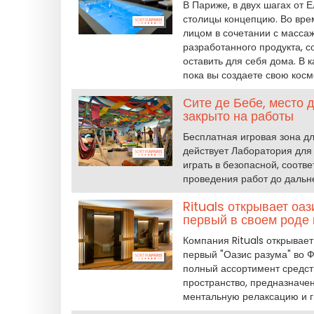
В Париже, в двух шагах от 
столицы концепцию. Во вре
лицом в сочетании с масса
разработанного продукта, 
оставить для себя дома. В 
пока вы создаете свою косм
Сите де Бебе, место 
закрыто на работы
Бесплатная игровая зона д
действует Лаборатория для 
играть в безопасной, соотв
проведения работ до дальн
Rituals открывает оа
первый в своем роде 
Компания Rituals открывает
первый "Оазис разума" во 
полный ассортимент средств
пространство, предназначе
ментальную релаксацию и г