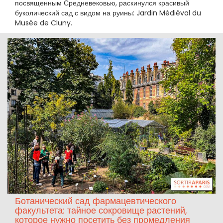
посвященным Средневековью, раскинулся красивый
буколический сад с видом на руины: Jardin Médiéval du
Musée de Cluny.
Ботанический сад фармацевтического
факультета: тайное сокровище растений,
которое нужно посетить без промедления