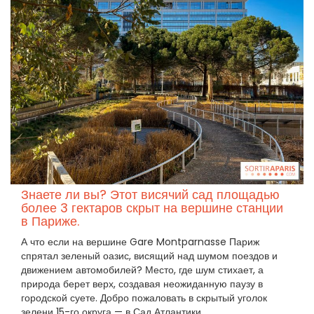
Знаете ли вы? Этот висячий сад площадью
более 3 гектаров скрыт на вершине станции
в Париже.
А что если на вершине Gare Montparnasse Париж
спрятал зеленый оазис, висящий над шумом поездов и
движением автомобилей? Место, где шум стихает, а
природа берет верх, создавая неожиданную паузу в
городской суете. Добро пожаловать в скрытый уголок
зелени 15-го округа — в Сад Атлантики.