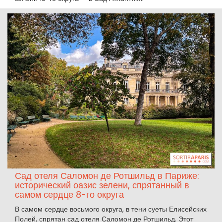
Сад отеля Саломон де Ротшильд в Париже:
исторический оазис зелени, спрятанный в
самом сердце 8-го округа
В самом сердце восьмого округа, в тени суеты Елисейских
Полей, спрятан сад отеля Саломон де Ротшильд. Этот