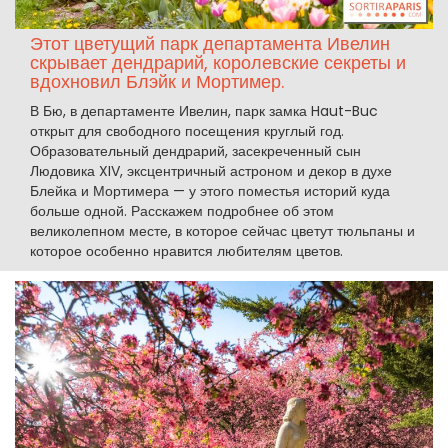
Этот цветущий парк департамента Ивелин
скрывает дендрарий, королевские секреты и
вдохновил Блэйк и Мортимер.
В Бю, в департаменте Ивелин, парк замка Haut-Buc
открыт для свободного посещения круглый год.
Образовательный дендрарий, засекреченный сын
Людовика XIV, эксцентричный астроном и декор в духе
Блейка и Мортимера — у этого поместья историй куда
больше одной. Расскажем подробнее об этом
великолепном месте, в которое сейчас цветут тюльпаны и
которое особенно нравится любителям цветов.