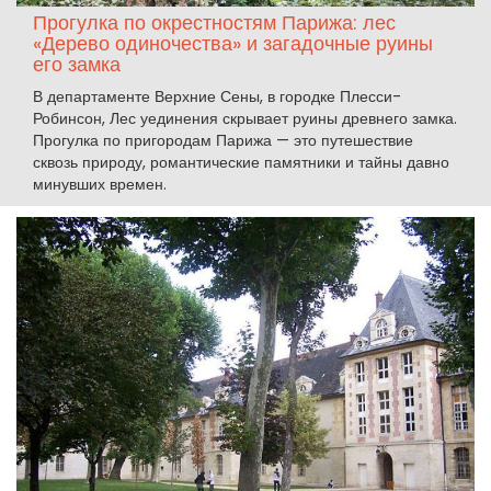
Прогулка по окрестностям Парижа: лес
«Дерево одиночества» и загадочные руины
его замка
В департаменте Верхние Сены, в городке Плесси-
Робинсон, Лес уединения скрывает руины древнего замка.
Прогулка по пригородам Парижа — это путешествие
сквозь природу, романтические памятники и тайны давно
минувших времен.