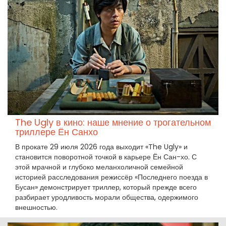
The Ugly в кино: наше мнение о трогательном
триллере Ён Санхо
В прокате 29 июля 2026 года выходит «The Ugly» и
становится поворотной точкой в карьере Ён Сан-хо. С
этой мрачной и глубоко меланхоличной семейной
историей расследования режиссёр «Последнего поезда в
Бусан» демонстрирует триллер, который прежде всего
разбирает уродливость морали общества, одержимого
внешностью.