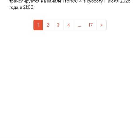
транслируется на канале France 4 в субботу 11 июля 2026
года в 21:00.
1
2
3
4
...
17
»