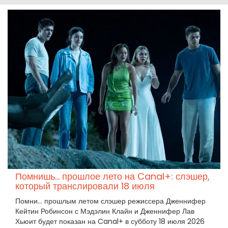
Помнишь… прошлое лето на Canal+: слэшер,
который транслировали 18 июля
Помни… прошлым летом слэшер режиссера Дженнифер
Кейтин Робинсон с Мэдэлин Клайн и Дженнифер Лав
Хьюит будет показан на Canal+ в субботу 18 июля 2026