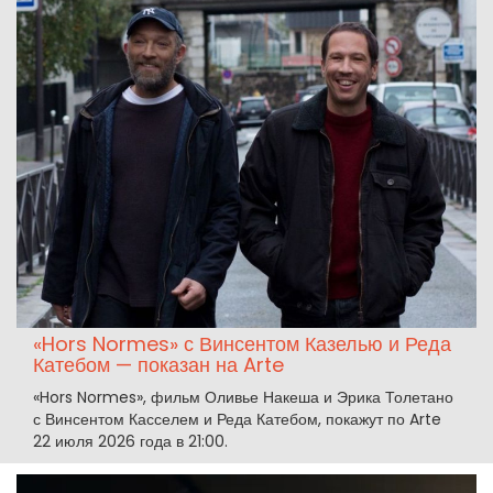
«Hors Normes» с Винсентом Казелью и Реда
Катебом — показан на Arte
«Hors Normes», фильм Оливье Накеша и Эрика Толетано
с Винсентом Касселем и Реда Катебом, покажут по Arte
22 июля 2026 года в 21:00.