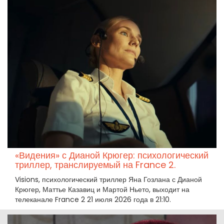
«Видения» с Дианой Крюгер: психологический
триллер, транслируемый на France 2.
Visions, психологический триллер Яна Гозлана с Дианой
Крюгер, Маттье Казавиц и Мартой Ньето, выходит на
телеканале France 2 21 июля 2026 года в 21:10.