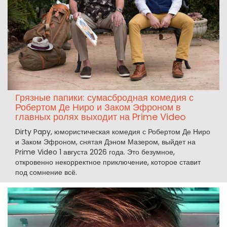
Грязные папики: сумасбродная комедия с
Робертом Де Ниро и Заком Эфроном в
главных ролях выходит на Prime Video
Dirty Papy, юмористическая комедия с Робертом Де Ниро
и Заком Эфроном, снятая Дэном Мазером, выйдет на
Prime Video 1 августа 2026 года. Это безумное,
откровенно некорректное приключение, которое ставит
под сомнение всё.