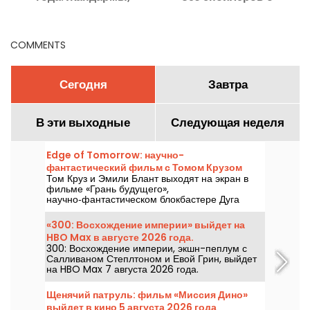
Щенячий патруль и
возвращении Тома
Кайма
Холланда в Человека-
Паука
COMMENTS
Сегодня
Завтра
В эти выходные
Следующая неделя
Edge of Tomorrow: научно-
фантастический фильм с Томом Крузом
Том Круз и Эмили Блант выходят на экран в
выходит на Netflix
фильме «Грань будущего»,
научно‑фантастическом блокбастере Дуга
Лаймана, который будет доступен на Netflix с
6 августа 2026 года.
«300: Восхождение империи» выйдет на
HBO Max в августе 2026 года.
300: Восхождение империи, экшн-пеплум с
Салливаном Степлтоном и Евой Грин, выйдет
на HBO Max 7 августа 2026 года.
Щенячий патруль: фильм «Миссия Дино»
выйдет в кино 5 августа 2026 года