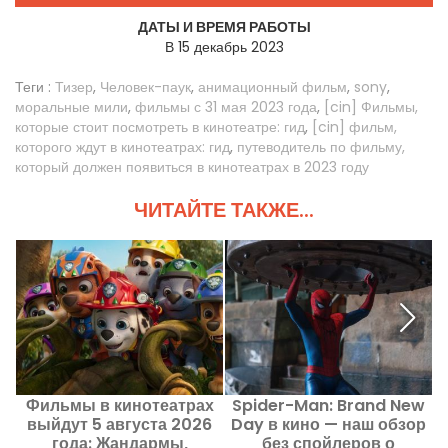
ДАТЫ И ВРЕМЯ РАБОТЫ
В 15 декабрь 2023
Теги :
Тизер
,
Человек-паук
,
анимационный фильм
,
sony
,
моральные мили
,
фильмы с 31 мая 2023 года
,
[cin] Фильмы,
которые стоит посмотреть в кинотеатре: гид
,
[cin] фильм,
которого ждут в кинотеатрах: гид
,
путеводитель по фильму,
который должен появиться в кинотеатрах в 2023 году
ЧИТАЙТЕ ТАКЖЕ...
Фильмы в кинотеатрах
Spider-Man: Brand New
выйдут 5 августа 2026
Day в кино — наш обзор
года: Жандармы,
без спойлеров о
К