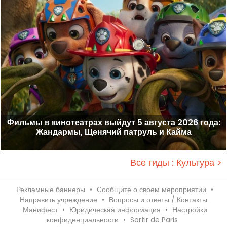
Фильмы в кинотеатрах выйдут 5 августа 2026 года:
Жандармы, Щенячий патруль и Кайма
Все гиды : Культура >
Рекламные баннеры
•
Сообщите о своем мероприятии
•
Направить учреждение
•
Вопросы и ответы / Контакты
Манифест
•
Юридическая информация
•
Настройки
конфиденциальности
•
Sortir de Paris