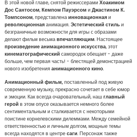
В этой новой главе, снятой режиссерами
Хоакимом
Дос Сантосом
,
Кемпом Пауэрсом
и
Джастином К.
Томпсоном
, представлена
инновационная
и
революционная
анимация.
Эстетический стиль
и
безграничные возможности для игры с образами
делают фильм весьма
впечатляющим
. Настоящее
произведение анимационного искусства
, этот
кинематографический
самородок обещает - даже
больше, чем первая часть! - блестящей демонстрацией
нового изобретения
анимационного кино
.
Анимационный фильм,
поставленный под живую
современную музыку, прекрасно сочетает в себе юмор
и эмоции. Как всегда очаровательный, наш
главный
герой
в этом опусе оказывается немного более
сентиментальным и сталкивается с некоторыми
поистине корнелевскими дилеммами. Между семейной
ответственностью и личным долгом, мощные темы
всегда находятся в центре
саги
. Персонаж также