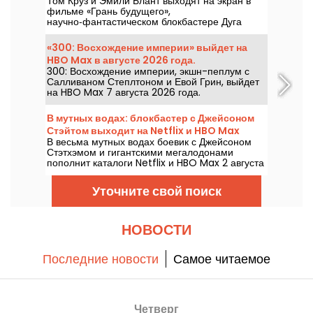
Том Круз и Эмили Блант выходят на экран в
выходит на Netflix
фильме «Грань будущего»,
научно‑фантастическом блокбастере Дуга
Лаймана, который будет доступен на Netflix с
6 августа 2026 года.
«300: Восхождение империи» выйдет на
HBO Max в августе 2026 года.
300: Восхождение империи, экшн-пеплум с
Салливаном Степлтоном и Евой Грин, выйдет
на HBO Max 7 августа 2026 года.
В мутных водах: блокбастер с Джейсоном
Стэйтом выходит на Netflix и HBO Max
В весьма мутных водах боевик с Джейсоном
Стэтхэмом и гигантскими мегалодонами
пополнит каталоги Netflix и HBO Max 2 августа
2026 года.
Уточните свой поиск
НОВОСТИ
Последние новости
Самое читаемое
Четверг