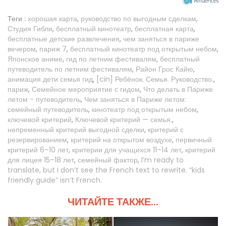
Теги :
хорошая карта
,
руководство по выгодным сделкам
,
Студия Гибли
,
бесплатный кинотеатр
,
бесплатная карта
,
бесплатные детские развлечения
,
чем заняться в париже
вечером
,
париж 7
,
бесплатный кинотеатр под открытым небом
,
Японское аниме
,
гид по летним фестивалям
,
бесплатный
путеводитель по летним фестивалям
,
Район Грос Кайю
,
анимация дети семья гид
,
[cin] Ребёнок. Семья. Руководство.
,
париж
,
Семейное мероприятие с гидом
,
Что делать в Париже
летом - путеводитель
,
Чем заняться в Париже летом:
семейный путеводитель
,
кинотеатр под открытым небом
,
ключевой критерий
,
Ключевой критерий — семья.
,
непременный критерий выгодной сделки
,
критерий с
резервированием
,
критерий на открытом воздухе
,
первичный
критерий 6–10 лет
,
критерии для учащихся 11–14 лет
,
критерий
для лицея 15–18 лет
,
семейный фактор
,
I’m ready to
translate, but I don’t see the French text to rewrite. “kids
friendly guide” isn’t French.
ЧИТАЙТЕ ТАКЖЕ...