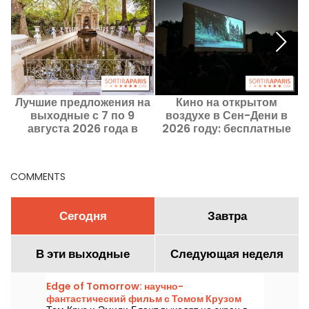
Лучшие предложения на
Кино на открытом
выходные с 7 по 9
воздухе в Сен-Дени в
августа 2026 года в
2026 году: бесплатные
Париже и Иль-де-Франс
показы по районам
города в течение лета
COMMENTS
Сегодня
Завтра
В эти выходные
Следующая неделя
Edge of Tomorrow: научно-
фантастический фильм с Томом Крузом