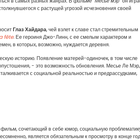
ться в самых разных жанрах. В
фильме "Месье мэр"
он игра
столкнувшегося с растущей угрозой исчезновения своей
носит
Глаз Хайдара
, чей взлет к славе стал стремительным
a fête
. Ее героиня Джо-Линн, с ее смелым характером и
мен, в которых, возможно, нуждается деревня.
ескую историю. Появление матерей-одиночек, в том числе
опустошения, - это возможность обновления. Месье Ле Мэр,
талкивается с социальной реальностью и предрассудками,
е фильм, сочетающий в себе юмор, социальную проблематик
несомненно, является обязательным к просмотру в конце год