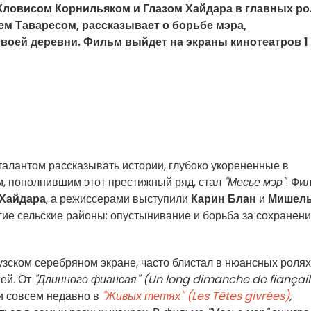
 Кловисом Корнильяком и Глазом Хайдара в главных ро
м Таваресом, рассказывает о борьбе мэра,
своей деревни. Фильм выйдет на экраны кинотеатров 1
талантом рассказывать истории, глубоко укорененные в
, пополнившим этот престижный ряд, стал
"Месье мэр"
. Фи
 Хайдара
, а режиссерами выступили
Карин Блан
и
Мишел
гие сельские районы: опустынивание и борьба за сохранен
узском серебряном экране, часто блистал в нюансных ролях
ей. От
"Длинного фиансая" (Un long dimanche de fiançail
 и совсем недавно в
"Живых тетях" (Les Têtes givrées)
,