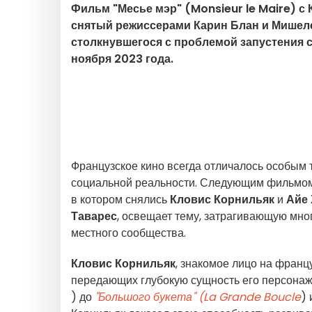
Фильм "Месье мэр" (Monsieur le Maire) с
снятый режиссерами Карин Блан и Мишеле
столкнувшегося с проблемой запустения 
ноября 2023 года.
Французское кино всегда отличалось особым 
социальной реальности. Следующим фильмом
в котором снялись
Кловис Корнильяк
и
Айе
Таварес
, освещает тему, затрагивающую мно
местного сообщества.
Кловис Корнильяк
, знакомое лицо на франц
передающих глубокую сущность его персонаж
) до
"Большого букета" (La Grande Boucle
)