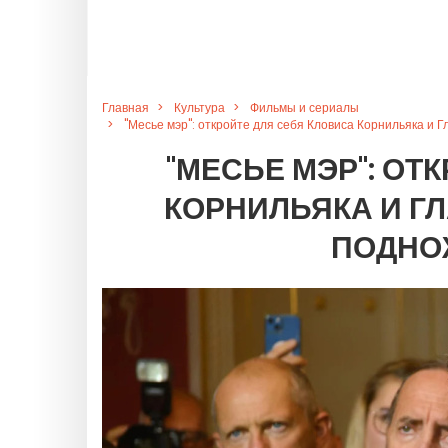
Главная
Культура
Фильмы и сериалы
"Месье мэр": откройте для себя Кловиса Корнильяка и 
"МЕСЬЕ МЭР": ОТ
КОРНИЛЬЯКА И ГЛ
ПОДНО