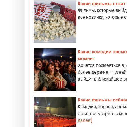
Какие фильмы стоит 
Фильмы, которые выйду
все новинки, которые 
Какие комедии посм
момент
Хочется посмеяться в 
более дерзкие — узнай
выйдут в ближайшее в
Какие фильмы сейчас
Комедия, хоррор, аним
стоит посмотреть в ки
далее]