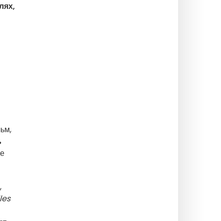
лях,
льм,
ь
ие
,
les