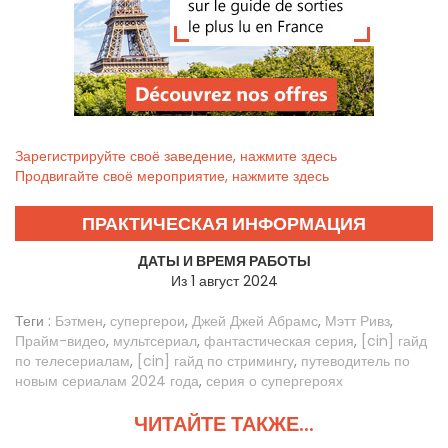
Зарегистрируйте своё заведение, нажмите здесь
Продвигайте своё мероприятие, нажмите здесь
ПРАКТИЧЕСКАЯ ИНФОРМАЦИЯ
ДАТЫ И ВРЕМЯ РАБОТЫ
Из 1 август 2024
Теги :
Бэтмен
,
супергерои
,
Джей Джей Абрамс
,
Мэтт Ривз
,
Прайм-видео
,
мультсериал
,
фантастическая серия
,
[cin] гайд
по телесериалам
,
[cin] гайд по стримингу
,
путеводитель по
новым сериалам 2024 года
,
серия о супергероях
ЧИТАЙТЕ ТАКЖЕ...