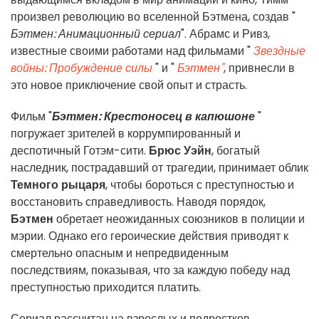
произвел революцию во вселенной Бэтмена, создав "
Бэтмен: Анимационный сериал
". Абрамс и Ривз,
известные своими работами над фильмами "
Звездные
войны: Пробуждение силы
" и "
Бэтмен"
, привнесли в
это новое приключение свой опыт и страсть.
Фильм "
Бэтмен: Крестоносец в капюшоне
"
погружает зрителей в коррумпированный и
деспотичный Готэм-сити.
Брюс Уэйн
, богатый
наследник, пострадавший от трагедии, принимает облик
Темного рыцаря
, чтобы бороться с преступностью и
восстановить справедливость. Наводя порядок,
Бэтмен
обретает неожиданных союзников в полиции и
мэрии. Однако его героические действия приводят к
смертельно опасным и непредвиденным
последствиям, показывая, что за каждую победу над
преступностью приходится платить.
Сериал рассчитан на взрослых и подростков,