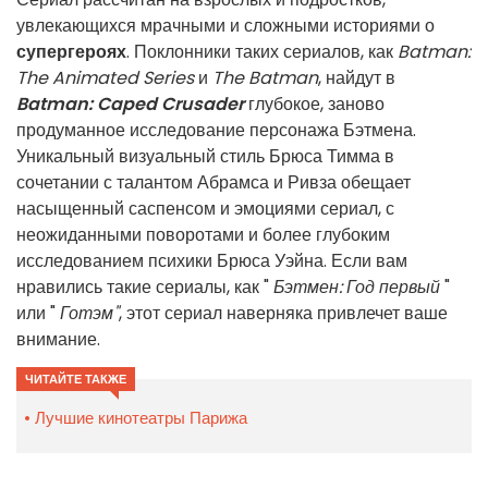
увлекающихся мрачными и сложными историями о
супергероях
. Поклонники таких сериалов, как
Batman:
The Animated Series
и
The Batman
, найдут в
Batman: Caped Crusader
глубокое, заново
продуманное исследование персонажа Бэтмена.
Уникальный визуальный стиль Брюса Тимма в
сочетании с талантом Абрамса и Ривза обещает
насыщенный саспенсом и эмоциями сериал, с
неожиданными поворотами и более глубоким
исследованием психики Брюса Уэйна. Если вам
нравились такие сериалы, как "
Бэтмен: Год первый
"
или "
Готэм"
, этот сериал наверняка привлечет ваше
внимание.
ЧИТАЙТЕ ТАКЖЕ
Лучшие кинотеатры Парижа