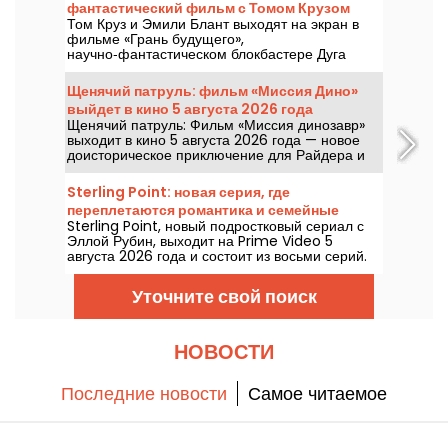
фантастический фильм с Томом Крузом
Том Круз и Эмили Блант выходят на экран в
выходит на Netflix
фильме «Грань будущего»,
научно‑фантастическом блокбастере Дуга
Лаймана, который будет доступен на Netflix с
6 августа 2026 года.
Щенячий патруль: фильм «Миссия Дино»
выйдет в кино 5 августа 2026 года
Щенячий патруль: Фильм «Миссия динозавр»
выходит в кино 5 августа 2026 года — новое
доисторическое приключение для Райдера и
его команды.
Sterling Point: новая серия, где
переплетаются романтика и семейные
Sterling Point, новый подростковый сериал с
секреты, выходит на Prime Video
Эллой Рубин, выходит на Prime Video 5
августа 2026 года и состоит из восьми серий.
Уточните свой поиск
НОВОСТИ
Последние новости
Самое читаемое