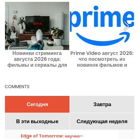
Новинки стриминга
Prime Video август 2026:
Ч
августа 2026 года:
что посмотреть из
фильмы и сериалы для
новинок фильмов и
просмотра на Netflix,
сериалов в этом месяце
Disney+ и Prime Video
COMMENTS
Сегодня
Завтра
В эти выходные
Следующая неделя
Edge of Tomorrow: научно-