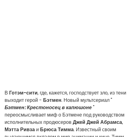
В
Готэм-сити
, где, кажется, господствует зло, из тени
выходит герой -
Бэтмен
. Новый мультсериал "
Бэтмен: Крестоносец в капюшоне
"
переосмысливает миф о Бэтмене под руководством
исполнительных продюсеров
Джей Джей Абрамса
,
Мэтта Ривза
и
Брюса Тимма
. Известный своим
выдающимся вкладом в мир анимации и кино, Тимм