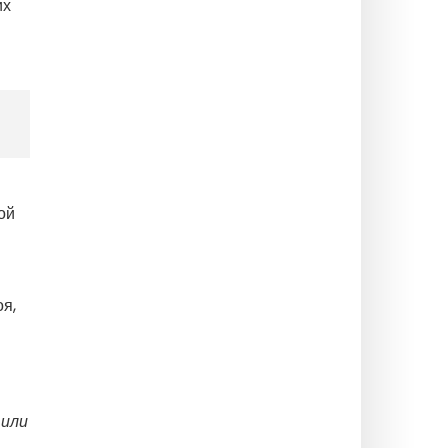
их
ой
я,
 или