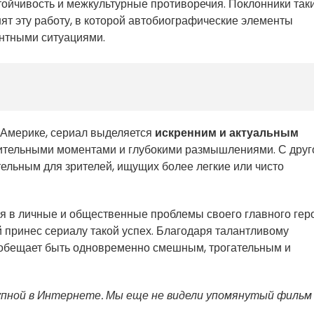
тойчивость и межкультурные противоречия. Поклонники так
нят эту работу, в которой автобиографические элементы
антными ситуациями.
 Америке, сериал выделяется
искренним и актуальным
рительными моментами и глубокими размышлениями. С друг
тельным для зрителей, ищущих более легкие или чисто
я в личные и общественные проблемы своего главного геро
 принес сериалу такой успех. Благодаря талантливому
обещает быть одновременно смешным, трогательным и
упной в Интернете. Мы еще не видели упомянутый фильм