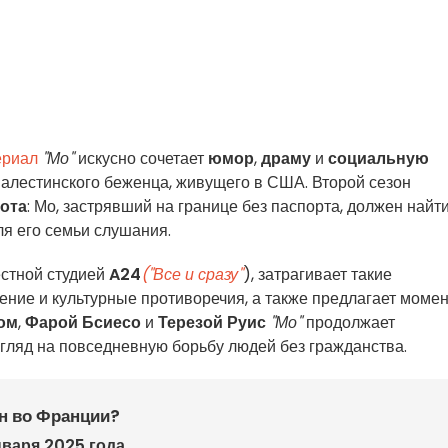
ериал
"Мо"
искусно сочетает
юмор
,
драму
и
социальную
палестинского беженца, живущего в США. Второй сезон
ота
: Мо, застрявший на границе без паспорта, должен найт
я его семьи слушания.
естной студией
A24
("Все и сразу"
), затрагивает такие
ение и культурные противоречия, а также предлагает моме
ом
,
Фарой Бсиесо
и
Терезой Руис
"Мо"
продолжает
згляд на повседневную борьбу людей без гражданства.
н во Франции?
нваря 2025 года
.