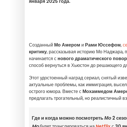
января 2025 года.
Созданный
Мо Амером
и
Рами Юссефом
,
с
критику
, рассказывая историю Мо Наджара, 
начинается с
нового драматического повор
способ вернуться в Хьюстон до решающего дл
Этот удостоенный наград сериал, снятый изв
актуальные проблемы, как иммиграция, высел
острого юмора. Вместе с
Мохаммедом Амер
предлагать трогательный, но реалистичный в
Где и когда можно посмотреть
Мо
2 сезо
Mo
будет транслироваться на
Netflix
с
30 я