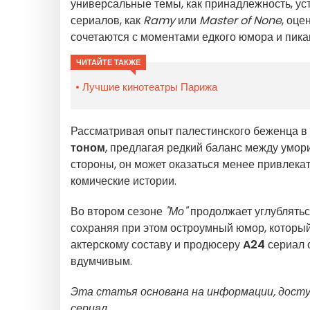
универсальные темы, как принадлежность, ус
сериалов, как
Ramy
или
Master of None
, оце
сочетаются с моментами едкого юмора и пик
ЧИТАЙТЕ ТАКЖЕ
Лучшие кинотеатры Парижа
Рассматривая опыт палестинского беженца в
тоном
, предлагая редкий баланс между умо
стороны, он может оказаться менее привлека
комические истории.
Во втором сезоне
"Мо"
продолжает углублятьс
сохраняя при этом остроумный юмор, который
актерскому составу и продюсеру
A24
сериал 
вдумчивым.
Эта статья основана на информации, дост
сериал.