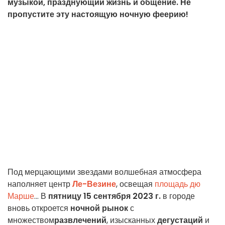
музыкой, празднующий жизнь и общение. Не
пропустите эту настоящую ночную феерию!
Под мерцающими звездами волшебная атмосфера
наполняет центр
Ле-Везине
, освещая
площадь дю
Марше
... В
пятницу 15 сентября 2023 г.
в городе
вновь откроется
ночной рынок
с
множеством
развлечений
, изысканных
дегустаций
и