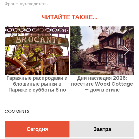
Франс: путеводитель
ЧИТАЙТЕ ТАКЖЕ...
Гаражные распродажи и
Дни наследия 2026:
блошиные рынки в
посетите Wood Cottage
Париже с субботы 8 по
— дом в стиле
воскресенье 9 августа
ведьминого поместья во
2026 года — программа
Везине
выходных
COMMENTS
Сегодня
Завтра