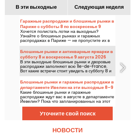
В эти выходные
Следующая неделя
Гаражные распродажи и блошиные рынки в
Париже с субботы 8 по воскресенье 9
Хочется полистать лотки на выходных?
августа 2026 года — программа выходных
Узнайте о блошиных рынках и гаражных
распродажах в Париже — не пропустите их в
субботу 8 и воскресенье 9 августа 2026 года,
чтобы набрать кучу выгодных покупок.
Блошиные рынки и антикварные ярмарки в
субботу 8 и воскресенье 9 августа 2026
В эти выходные блошиные рынки и дворовые
года в Париже и по всей Île-de-France —
распродажи заполняют всю Île-de-France.
программа выходных
Вот какие встречи стоит увидеть в субботу 8 и
воскресенье 9 августа 2026 года, чтобы
поискать раритеты, побродить по лоткам и,
Блошиные рынки и гаражные распродажи в
возможно, отыскать редкую жемчужину.
департаменте Ивелин на эти выходные 8–9
Какие блошиные рынки и гаражные
августа 2026 года — 78
распродажи ждут вас в августе в департаменте
Йевелин? Пока что запланированных на этот
первый уик-энд мероприятий немного, но вот
что вас ожидает 8 и 9 августа 2026 года.
Уточните свой поиск
НОВОСТИ