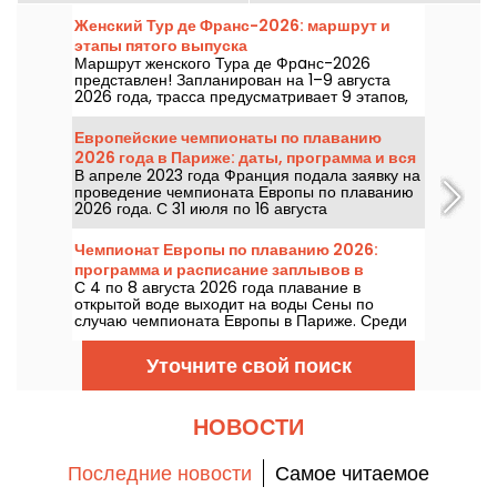
Женский Тур де Франс-2026: маршрут и
этапы пятого выпуска
Маршрут женского Тура де Фрaнс-2026
представлен! Запланирован на 1–9 августа
2026 года, трасса предусматривает 9 этапов,
старт — в Швейцарии, финиш — в Ницце.
Узнайте, что нас ждёт в этом году.
Европейские чемпионаты по плаванию
2026 года в Париже: даты, программа и вся
В апреле 2023 года Франция подала заявку на
информация о соревновании
проведение чемпионата Европы по плаванию
2026 года. С 31 июля по 16 августа
Олимпийский водный центр приглашает вас
прийти поддержать наших пловцов. Вот вся
Чемпионат Европы по плаванию 2026:
информация, которую нужно знать о
программа и расписание заплывов в
соревновании и дисциплинах!
С 4 по 8 августа 2026 года плавание в
открытой воде
открытой воде выходит на воды Сены по
случаю чемпионата Европы в Париже. Среди
дистанций 5 км, 10 км и смешанной эстафеты
лучшие водные марафонцы сразятся на фоне
Уточните свой поиск
легендарной природной обстановки.
НОВОСТИ
Последние новости
Самое читаемое