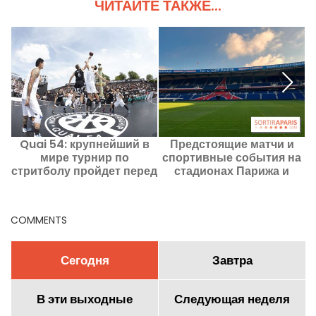
ЧИТАЙТЕ ТАКЖЕ...
Quai 54: крупнейший в
Предстоящие матчи и
R
мире турнир по
спортивные события на
стритболу пройдет перед
стадионах Парижа и
Эйфелевой башней этим
региона Иль-де-Франс
летом
COMMENTS
Сегодня
Завтра
В эти выходные
Следующая неделя