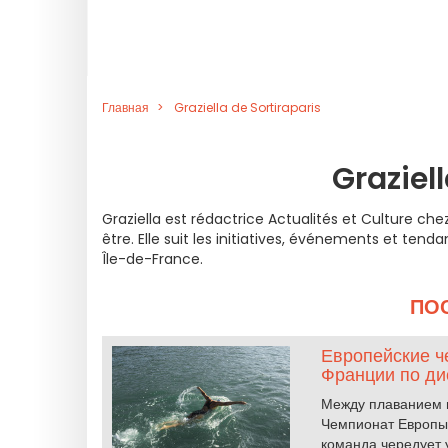
Главная
Graziella de Sortiraparis
Graziel
Graziella est rédactrice Actualités et Culture che
être. Elle suit les initiatives, événements et tenda
Île-de-France.
ПО
Европейские ч
Франции по д
Между плаванием в
Чемпионат Европы 
команда чередует 