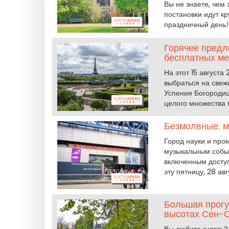
Вы не знаете, чем 
постановки идут кр
праздничный день!
Горячее предло
бесплатных ме
На этот 15 августа
выбраться на свежи
Успения Богородиц
целого множества 
Безмолвные: м
Город науки и пр
музыкальным собы
включенным доступ
эту пятницу, 28 авг
Большая прогу
высотах Сен-