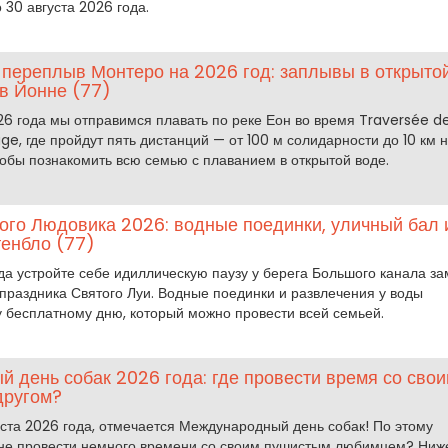
о 30 августа 2026 года.
переплыв Монтеро на 2026 год: заплывы в открыто
 в Йонне (77)
026 года мы отправимся плавать по реке Еон во время Traversée d
e, где пройдут пять дистанций — от 100 м солидарности до 10 км 
тобы познакомить всю семью с плаванием в открытой воде.
ого Людовика 2026: водные поединки, уличный бал 
тенбло (77)
да устройте себе идиллическую паузу у берега Большого канала за
 праздника Святого Луи. Водные поединки и развлечения у воды
у бесплатному дню, который можно провести всей семьей.
 день собак 2026 года: где провести время со сво
другом?
густа 2026 года, отмечается Международный день собак! По этому
 не провести немного времени со своим пушистым любимцем? Ниж