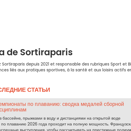
la de Sortiraparis
z Sortiraparis depuis 2021 et responsable des rubriques Sport et B
nces liés aux pratiques sportives, à la santé et aux loisirs actifs e
СЛЕДНИЕ СТАТЬИ
емпионаты по плаванию: сводка медалей сборной
исциплинам
 бассейне, прыжками в воду и дистанциями на открытой воде
по плаванию 2026 года проходит на полную мощность. Французск
успешные выступления, чтобы рассчитывать на престижные подиум