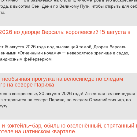
 Отлично — отправляемся на 6 или 12 километров в это воскресенье
года, к высотам Сен-Дени по Великому Пути, чтобы открыть для се
та.
2026 во дворце Версаль: королевский 15 августа в
от 15 августа 2026 года под пылающей темой, Дворец Версаль
ненными «Огненными ночами» — невероятное зрелище в садах,
андиозным фейерверком.
: необычная прогулка на велосипеде по следам
гр на севере Парижа
тся в воскресенье, 30 августа 2026 года! Известная велосипедная
аз отправится на севере Парижа, по следам Олимпийских игр, по
уту.
н и коктейль-бар, обильно озеленённый, спрятанный 
отеле на Латинском квартале.