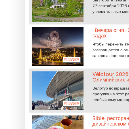
Вы любите гулять?
27 сентября 2026 
увлекательные мес
«Вечера огня» 
садах
Чтобы пережить эт
возвращается с ог
завершающееся гр
Vélotour 2026
Олимпийских и
Велотур возвращае
прогулка на этот р
необычному маршр
Bibie: рестора
дизайнерском 