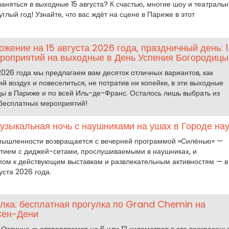
заняться в выходные 15 августа? К счастью, многие шоу и театраль
углый год! Узнайте, что вас ждёт на сцене в Париже в этот
жение на 15 августа 2026 года, праздничный день: 
роприятий на выходные в День Успения Богородицы
 2026 года мы предлагаем вам десяток отличных вариантов, как
й воздух и повеселиться, не потратив ни копейки, в эти выходные
ы в Париже и по всей Иль-де-Франс. Осталось лишь выбрать из
бесплатных мероприятий!
узыкальная ночь с наушниками на ушах в Городе нау
омышленности возвращается с вечерней программой «Силёнью» —
тием с диджей-сетами, прослушиваемыми в наушниках, и
ом к действующим выставкам и развлекательным активностям — в
уста 2026 года.
лка: бесплатная прогулка по Grand Chemin на
Сен-Дени