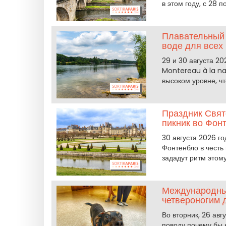
в этом году, с 28 п
Плавательный 
воде для всех
29 и 30 августа 2
Montereau à la nag
высоком уровне, ч
Праздник Свят
пикник во Фон
30 августа 2026 го
Фонтенбло в честь
зададут ритм этом
Международный
четвероногим 
Во вторник, 26 ав
поводу почему бы