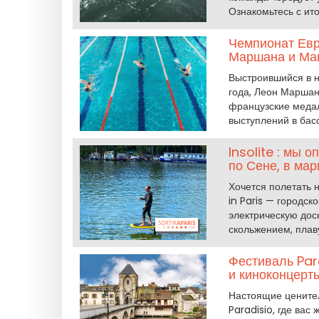
Ознакомьтесь с ит
Чемпионат Евр
Маршана и Мак
Выстроившийся в н
года, Леон Маршан
французские медали
выступлений в бас
Insolite : мы 
по Сене, в мар
Хочется полетать н
in Paris — городск
электрическую дос
скольжением, плав
Фестиваль Par
и киноконцерт
Настоящие ценител
Paradisio, где ва