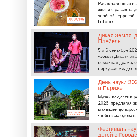
Расположенный в Ja
жизни с рассвета д
зелёной террасой,
Lutèce.
Дикая Земля: 
Плейель
5 и 6 сентября 20
«Земля Дикая», зна
семейная драма, 
перкуссиями, для 
День науки 20
в Париже
Музей искусств и 
2026, предлагая э
малышей до взросл
чтобы исследовать
Фестиваль нау
детей в Город