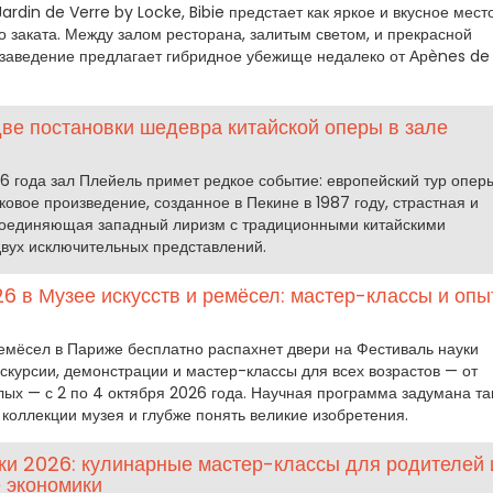
rdin de Verre by Locke, Bibie предстает как яркое и вкусное мест
о заката. Между залом ресторана, залитым светом, и прекрасной
 заведение предлагает гибридное убежище недалеко от Арènes de
две постановки шедевра китайской оперы в зале
26 года зал Плейель примет редкое событие: европейский тур опер
ковое произведение, созданное в Пекине в 1987 году, страстная и
соединяющая западный лиризм с традиционными китайскими
двух исключительных представлений.
26 в Музее искусств и ремёсел: мастер-классы и оп
ремёсел в Париже бесплатно распахнет двери на Фестиваль науки
кскурсии, демонстрации и мастер-классы для всех возрастов — от
ых — с 2 по 4 октября 2026 года. Научная программа задумана так
 коллекции музея и глубже понять великие изобретения.
ки 2026: кулинарные мастер-классы для родителей 
е экономики