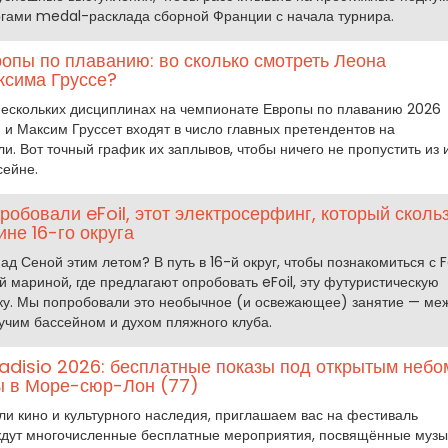
огами medal-расклада сборной Франции с начала турнира.
опы по плаванию: во сколько смотреть Леона
сима Груссе?
ескольких дисциплинах на чемпионате Европы по плаванию 2026
 и Максим Груссет входят в число главных претендентов на
. Вот точный график их заплывов, чтобы ничего не пропустить из 
сейне.
опробовали eFoil, этот электросерфинг, который сколь
ине 16-го округа
ад Сеной этим летом? В путь в 16-й округ, чтобы познакомиться с Fo
ой мариной, где предлагают опробовать eFoil, эту футуристическую
ку. Мы попробовали это необычное (и освежающее) занятие — ме
учим бассейном и духом пляжного клуба.
adisio 2026: бесплатные показы под открытым небо
ы в Море-сюр-Лон (77)
и кино и культурного наследия, приглашаем вас на фестиваль
с ждут многочисленные бесплатные мероприятия, посвящённые музы