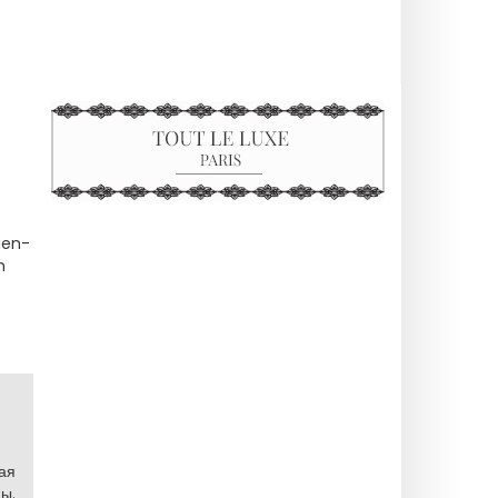
ien-
n
ая
ы.