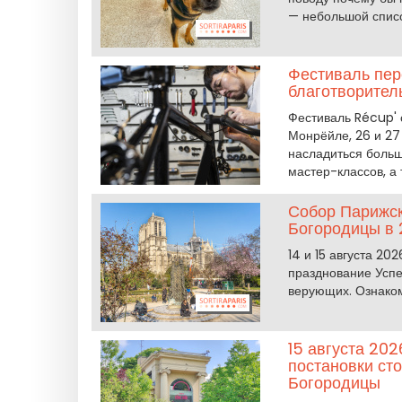
— небольшой списо
Фестиваль пер
благотворител
Фестиваль Récup' 
Монрёйле, 26 и 27
насладиться больш
мастер-классов, а
Собор Парижск
Богородицы в 
14 и 15 августа 2
празднование Усп
верующих. Ознаком
15 августа 202
постановки сто
Богородицы