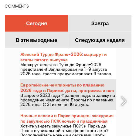
COMMENTS
Сегодня
Завтра
В эти выходные
Следующая неделя
Женский Тур де Франс-2026: маршрут и
этапы пятого выпуска
Маршрут женского Тура де Фрaнс-2026
представлен! Запланирован на 1–9 августа
2026 года, трасса предусматривает 9 этапов,
старт — в Швейцарии, финиш — в Ницце.
Узнайте, что нас ждёт в этом году.
Европейские чемпионаты по плаванию
2026 года в Париже: даты, программа и вся
В апреле 2023 года Франция подала заявку на
информация о соревновании
проведение чемпионата Европы по плаванию
2026 года. С 31 июля по 16 августа
Олимпийский водный центр приглашает вас
прийти поддержать наших пловцов. Вот вся
Ночные сессии в Парке принцев: экскурсия
информация, которую нужно знать о
по закулисью ПСЖ ночью и праздничная
соревновании и дисциплинах!
Хотите увидеть закулисье ПСЖ и Парка де
гинге́тта с диджей-сетами
Пранс в уникальной атмосфере этого лета?
Воспользуйтесь ночными сессиями, чтобы