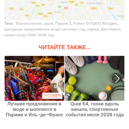
Теги :
благополучие
,
храм
,
Париж 3
,
Район Enfants Rouges
,
выгодные предложения мода шоппинг гид
,
париж
,
фестиваль
салон спорт bien etre гид
ЧИТАЙТЕ ТАКЖЕ...
Лучшие предложения в
Quai 54, гонки вдоль
моде и шоппинге в
канала, спортивные
Париже и Иль-де-Франс
события июля 2026 года
в августе 2026 года
в Париже и по Иль-де-
П
Франс