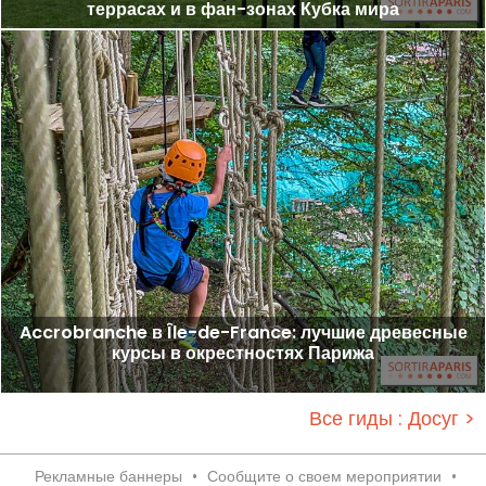
террасах и в фан-зонах Кубка мира
Accrobranche в Île-de-France: лучшие древесные
курсы в окрестностях Парижа
Все гиды : Досуг >
Рекламные баннеры
•
Сообщите о своем мероприятии
•