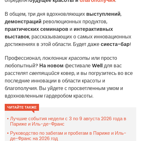
определят
будущее красоты и
благополучия
.
В общем, три дня вдохновляющих
выступлений
,
демонстраций
революционных продуктов,
практических семинаров
и
интерактивных
выставок
, рассказывающих о самых инновационных
достижениях в этой области. Будет даже
сиеста-бар
!
Профессионал,
поклонник красоты
или просто
любопытный?
На новом
фестивале
Well
для вас
расстелят
светящийся
ковер, и вы погрузитесь во все
последние инновации в области красоты и
благополучия. Вы уйдете с просветленным умом и
вдохновленным гардеробом красоты.
ЧИТАЙТЕ ТАКЖЕ
Лучшие события недели с 3 по 9 августа 2026 года в
Париже и Иль-де-Франс
Руководство по забегам и пробегам в Париже и Иль-
де-Франс на 2026 год