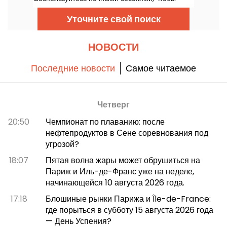
попасть на стадион ночью и насладиться
множеством праздничных развлечений. Вот
Уточните свой поиск
программа на лето 2026 года!
НОВОСТИ
Последние новости
Самое читаемое
Четверг
20:50
Чемпионат по плаванию: после
нефтепродуктов в Сене соревнования под
угрозой?
18:07
Пятая волна жары может обрушиться на
Париж и Иль-де-Франс уже на неделе,
начинающейся 10 августа 2026 года.
17:18
Блошиные рынки Парижа и Île-de-France:
где порыться в субботу 15 августа 2026 года
— День Успения?