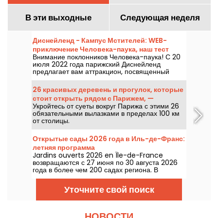
В эти выходные
Следующая неделя
Диснейленд - Кампус Мстителей: WEB-
приключение Человека-паука, наш тест
Внимание поклонников Человека-паука! С 20
нового аттракциона Marvel
июля 2022 года парижский Диснейленд
предлагает вам аттракцион, посвященный
Человеку-пауку, в новой стране Marvel. Под
названием Spider-Man W.E.B. Adventure вы
26 красивых деревень и прогулок, которые
будете дергать за паутину, как Человек-паук, в
стоит открыть рядом с Парижем, —
семейном аттракционе, который настолько же
Укройтесь от суеты вокруг Парижа с этими 26
сокровища Иль-де-Франс
веселый, насколько и напряженный... Мы
обязательными вылазками в пределах 100 км
попробовали, и мы расскажем вам об этом!
от столицы.
Открытые сады 2026 года в Иль-де-Франс:
летняя программа
Jardins ouverts 2026 en Île-de-France
возвращаются с 27 июня по 30 августа 2026
года в более чем 200 садах региона. В
программе: концерты, спектакли, экскурсии,
мастер-классы и художественные
Уточните свой поиск
инсталляции.
НОВОСТИ