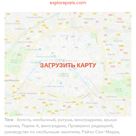
exploreparis.com
ЗАГРУЗИТЬ КАРТУ
Теги :
болота
,
необычный
,
ратуша
,
виноградники
,
крыши
парижа
,
Париж 4
,
виноградник
,
Проверено редакцией
,
руководство по необычным занятиям
,
Район Сен-Мерри
,