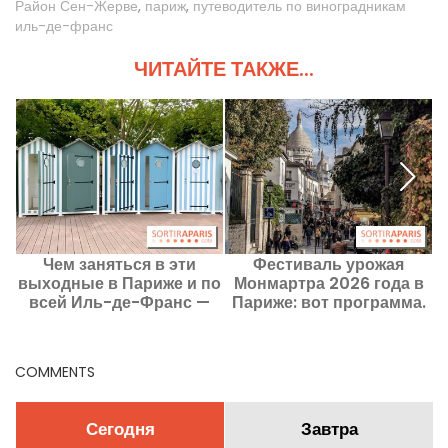
Район Сен-Жерве
,
париж
,
путеводитель по виноградникам
иль-де-франс
ЧИТАЙТЕ ТАКЖЕ...
Чем заняться в эти
Фестиваль урожая
выходные в Париже и по
Монмартра 2026 года в
всей Иль-де-Франс —
Париже: вот программа.
с
14–16 августа.
COMMENTS
Сегодня
Завтра