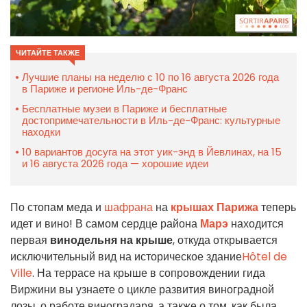
ЧИТАЙТЕ ТАКЖЕ
Лучшие планы на неделю с 10 по 16 августа 2026 года
в Париже и регионе Иль-де-Франс
Бесплатные музеи в Париже и бесплатные
достопримечательности в Иль-де-Франс: культурные
находки
10 вариантов досуга на этот уик-энд в Йевлинах, на 15
и 16 августа 2026 года — хорошие идеи
По стопам меда и
шафрана
на
крышах Парижа
теперь
идет и вино! В самом сердце района
Марэ
находится
первая
винодельня на крыше
, откуда открывается
исключительный вид на историческое здание
Hôtel de
Ville
. На террасе на крыше в сопровождении гида
Виржини вы узнаете о цикле развития виноградной
лозы, о работе виноградаря, а также о том, как была