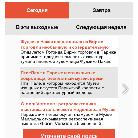
Сегодня
Завтра
В эти выходные
Следующая неделя
Фудзико Накая представила на Бирже
торговли необычную и созерцательную
Этим летом Ротонда Биржи торговли в Париже
скульптуру из тумана
принимает одну из знаменитых скулптур
тумана японской художницы Фудзико Накая.
До 14 сентября 2026 года приходите, чтобы
увидеть эту необычную и созерцательную
Пти-Пале в Париже и его скрытые
инсталляцию, которая заставляет посетителей
сокровища, бесплатный музей, время
появляться и исчезать в густом белом облаке
Пти-Пале, в котором находится Музей
работы и выставки
водяного пара!
изящных искусств Парижской крепости, -
настоящий архитектурный шедевр.
Спроектированный Шарлем Жиро для
Всемирной выставки 1900 года, этот музей
Gianni Versace : ретроспективная
полон сокровищ. А поскольку вход в него
выставка итальянского модельера в Музее
бесплатный, было бы ошибкой не
Париж этим летом окутан гламуром: в Музее
Маййоль — продления
воспользоваться этим.
Маильоль открывается ретроспективная
выставка Gianni Versace с 5 июня по 31
октября 2026 года. Между барокко и
перегрузкой принтов выставка моды-
Уточните свой поиск
ретроспектива обещает яркие краски и