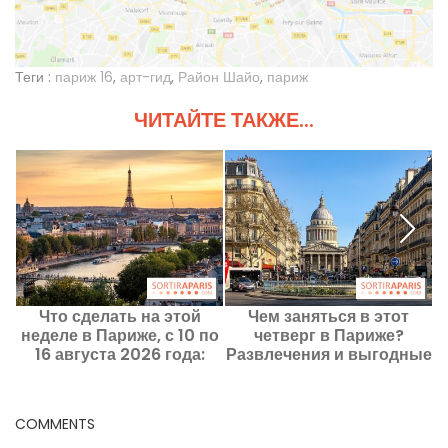
Теги :
париж 16
,
арт-гид
,
Район Шайо
,
париж
ЧИТАЙТЕ ТАКЖЕ...
Что сделать на этой
Чем заняться в этот
Ч
неделе в Париже, с 10 по
четверг в Париже?
16 августа 2026 года:
Развлечения и выгодные
главные события,
предложения на 13
которые стоит посетить
августа 2026 года
COMMENTS