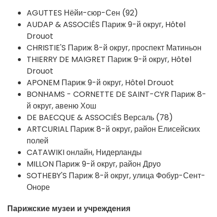
AGUTTES Нёйи-сюр-Сен (92)
AUDAP & ASSOCIÉS Париж 9-й округ, Hôtel
Drouot
CHRISTIE'S Париж 8-й округ, проспект Матиньон
THIERRY DE MAIGRET Париж 9-й округ, Hôtel
Drouot
APONEM Париж 9-й округ, Hôtel Drouot
BONHAMS - CORNETTE DE SAINT-CYR Париж 8-
й округ, авеню Хош
DE BAECQUE & ASSOCIÉS Версаль (78)
ARTCURIAL Париж 8-й округ, район Елисейских
полей
CATAWIKI онлайн, Нидерланды
MILLON Париж 9-й округ, район Друо
SOTHEBY'S Париж 8-й округ, улица Фобур-Сент-
Оноре
Парижские музеи и учреждения