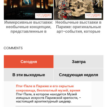
Иммерсивные выставки:
Необычные выставки в
необычные концепции,
Париже: оригинальные
представленные в
арт-события, которые
х
настоящее время в
стоит увидеть в данный
Париже и регионе Иль-
момент
де-Франс
COMMENTS
Сегодня
Завтра
В эти выходные
Следующая неделя
Пти-Пале в Париже и его скрытые
сокровища, бесплатный музей, время
Пти-Пале, в котором находится Музей
работы и выставки
изящных искусств Парижской крепости, -
настоящий архитектурный шедевр.
Спроектированный Шарлем Жиро для