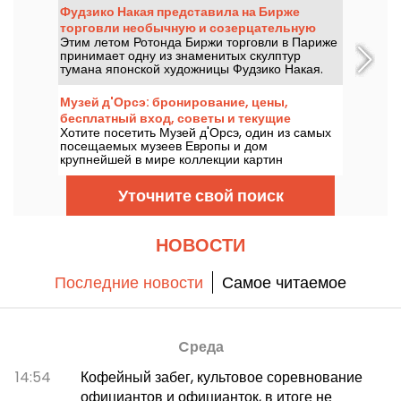
Всемирной выставки 1900 года, этот музей
Фудзико Накая представила на Бирже
полон сокровищ. А поскольку вход в него
торговли необычную и созерцательную
бесплатный, было бы ошибкой не
Этим летом Ротонда Биржи торговли в Париже
скульптуру из тумана
воспользоваться этим.
принимает одну из знаменитых скулптур
тумана японской художницы Фудзико Накая.
До 14 сентября 2026 года приходите, чтобы
увидеть эту необычную и созерцательную
Музей д'Орсэ: бронирование, цены,
инсталляцию, которая заставляет посетителей
бесплатный вход, советы и текущие
появляться и исчезать в густом белом облаке
Хотите посетить Музей д'Орсэ, один из самых
выставки
водяного пара!
посещаемых музеев Европы и дом
крупнейшей в мире коллекции картин
импрессионистов? У нас есть все
необходимые советы и рекомендации, работы,
Уточните свой поиск
с которыми стоит познакомиться, выставки,
проходящие в данный момент, а также цены и
бесплатный вход, которые вы можете получить
для лучших открытий в лучших условиях.
НОВОСТИ
Последние новости
Самое читаемое
Cреда
14:54
Кофейный забег, культовое соревнование
официантов и официанток, в итоге не