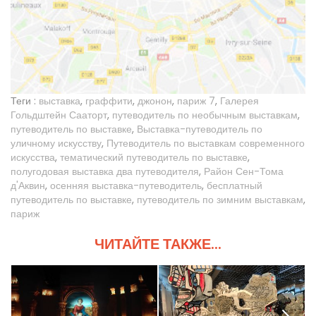
Теги :
выставка
,
граффити
,
джонон
,
париж 7
,
Галерея
Гольдштейн Сааторт
,
путеводитель по необычным выставкам
,
путеводитель по выставке
,
Выставка-путеводитель по
уличному искусству
,
Путеводитель по выставкам современного
искусства
,
тематический путеводитель по выставке
,
полугодовая выставка два путеводителя
,
Район Сен-Тома
д'Аквин
,
осенняя выставка-путеводитель
,
бесплатный
путеводитель по выставке
,
путеводитель по зимним выставкам
,
париж
ЧИТАЙТЕ ТАКЖЕ...