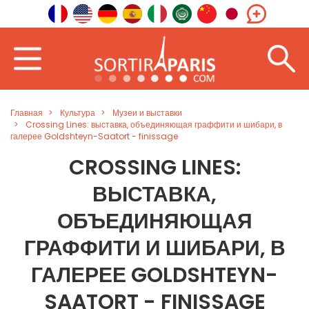
Главная
Культура
Музеи и выставки
Crossing Lines: выставка, объединяющая граффити и шибари, в
галерее Goldshteyn-Saatort - finissage
CROSSING LINES:
ВЫСТАВКА,
ОБЪЕДИНЯЮЩАЯ
ГРАФФИТИ И ШИБАРИ, В
ГАЛЕРЕЕ GOLDSHTEYN-
SAATORT - FINISSAGE