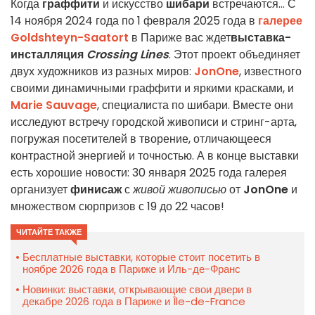
Когда
граффити
и искусство
шибари
встречаются... С
14 ноября 2024 года по 1 февраля 2025 года в
галерее
Goldshteyn-Saatort
в Париже вас ждет
выставка-
инсталляция
Crossing Lines
. Этот проект объединяет
двух художников из разных миров:
JonOne
, известного
своими динамичными граффити и яркими красками, и
Marie Sauvage
, специалиста по шибари. Вместе они
исследуют встречу городской живописи и стринг-арта,
погружая посетителей в творение, отличающееся
контрастной энергией и точностью. А в конце выставки
есть хорошие новости: 30 января 2025 года галерея
организует
финисаж
с
живой живописью
от
JonOne
и
множеством сюрпризов с 19 до 22 часов!
ЧИТАЙТЕ ТАКЖЕ
Бесплатные выставки, которые стоит посетить в
ноябре 2026 года в Париже и Иль-де-Франс
Новинки: выставки, открывающие свои двери в
декабре 2026 года в Париже и Île-de-France