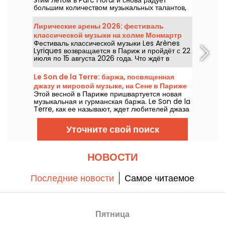
большим количеством музыкальных талантов,
которые стоит увидеть и послушать на фоне
идиллической природы. Ниже — программа
Лирические арены 2026: фестиваль
бесплатных концертов на период с 24 июня по
классической музыки на холме Монмартр
6 сентября 2026 года!
Фестиваль классической музыки Les Arènes
Lyriques возвращается в Париж и пройдёт с 22
июля по 15 августа 2026 года. Что ждёт в
программе? Не менее 16 концертов, которые
пройдут в Аренах Монмартра — идиллическое
Le Son de la Terre: баржа, посвященная
место для прослушивания великих шедевров.
джазу и мировой музыке, на Сене в Париже
Этой весной в Париже пришвартуется новая
музыкальная и гурманская баржа. Le Son de la
Terre, как ее называют, ждет любителей джаза
и мировой музыки в 5-м округе для
уникального опыта, сочетающего концерты,
Уточните свой поиск
бистрономические блюда и коктейль-бар.
НОВОСТИ
Последние новости
Самое читаемое
Пятница