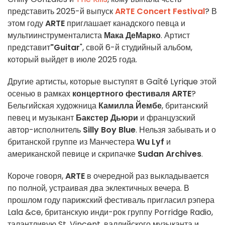
представить 2025-й выпуск
ARTE Concert Festival
? В
этом году
ARTE
приглашает канадского певца и
мультиинструменталиста
Мака ДеМарко
. Артист
представит
"Guitar
", свой 6-й студийный альбом,
который выйдет в июле 2025 года.
Другие артисты, которые выступят в Gaîté Lyrique этой
осенью в рамках
концертного фестиваля ARTE
?
Бельгийская художница
Камилла Йембе
, британский
певец и музыкант
Бакстер Дьюри
и французский
автор-исполнитель
Silly Boy Blue
. Нельзя забывать и о
британской группе из Манчестера
Wu Lyf
и
американской певице и скрипачке
Sudan Archives
.
Короче говоря,
ARTE
в очередной раз выкладывается
по полной, устраивая два эклектичных вечера. В
прошлом году парижский фестиваль пригласил рэпера
Lala &ce, британскую инди-рок группу Porridge Radio,
талантливую St. Vincent, валлийского музыканта и