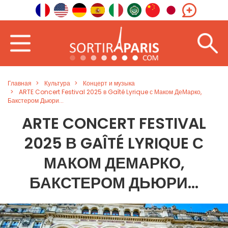
Главная
Культура
Концерт и музыка
ARTE Concert Festival 2025 в Gaîté Lyrique с Маком ДеМарко,
Бакстером Дьюри...
ARTE CONCERT FESTIVAL
2025 В GAÎTÉ LYRIQUE С
МАКОМ ДЕМАРКО,
БАКСТЕРОМ ДЬЮРИ...