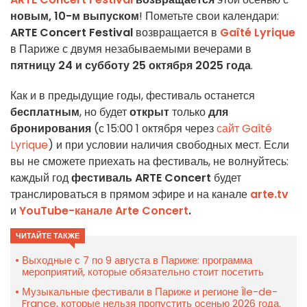
новым, 10-м выпуском
! Пометьте свои календари:
ARTE Concert Festival
возвращается в
Gaîté Lyrique
в Париже с двумя незабываемыми вечерами в
пятницу 24 и субботу 25 октября 2025 года
.
Как и в предыдущие годы, фестиваль останется
бесплатным
, но будет
открыт
только
для
бронирования
(с 15:00 1 октября через
сайт Gaîté
Lyrique
) и при условии наличия свободных мест. Если
вы не сможете приехать на фестиваль, не волнуйтесь:
каждый год
фестиваль ARTE Concert
будет
транслироваться в прямом эфире и на канале
arte.tv
и
YouTube-канале Arte Concert
.
ЧИТАЙТЕ ТАКЖЕ
Выходные с 7 по 9 августа в Париже: программа
мероприятий, которые обязательно стоит посетить
Музыкальные фестивали в Париже и регионе Île-de-
France, которые нельзя пропустить осенью 2026 года.