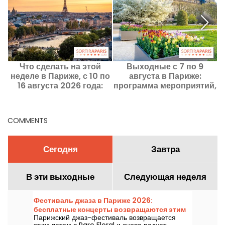
Что сделать на этой
Выходные с 7 по 9
М
неделе в Париже, с 10 по
августа в Париже:
16 августа 2026 года:
программа мероприятий,
главные события,
которые обязательно
которые стоит посетить
стоит посетить
COMMENTS
Сегодня
Завтра
В эти выходные
Следующая неделя
Фестиваль джаза в Париже 2026:
бесплатные концерты возвращаются этим
Парижский джаз-фестиваль возвращается
летом в Parc Floral — программа.
этим летом в Parc Floral и снова радует