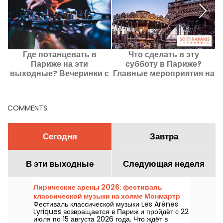
Где потанцевать в
Что сделать в эту
Париже на эти
субботу в Париже?
выходные? Вечеринки с
Главные мероприятия на
в
6 по 8 августа 2026 года
8 августа 2026 года
2
COMMENTS
Сегодня
Завтра
В эти выходные
Следующая неделя
Лирические арены 2026: фестиваль
классической музыки на холме Монмартр
Фестиваль классической музыки Les Arènes
Lyriques возвращается в Париж и пройдёт с 22
июля по 15 августа 2026 года. Что ждёт в