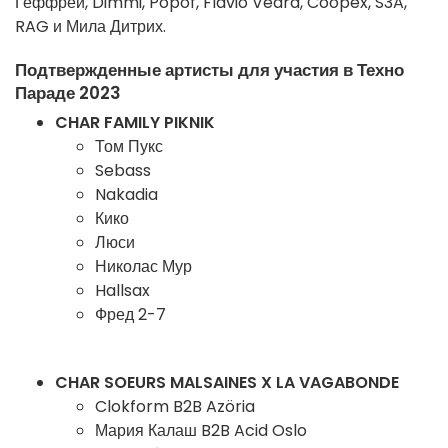
Геффрей, Dimmi, Popof, Flavio Vedra, Coopex, S3A,
RAG и Мила Дитрих.
Подтвержденные артисты для участия в Техно
Параде 2023
CHAR FAMILY PIKNIK
Том Пукс
Sebass
Nakadia
Кико
Люси
Николас Мур
Hallsax
Фред 2-7
CHAR SOEURS MALSAINES X LA VAGABONDE
Clokform B2B Azöria
Мария Калаш B2B Acid Oslo