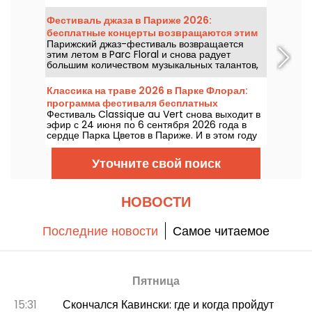
программе? Не менее 16 концертов, которые
пройдут в Аренах Монмартра — идиллическое
Фестиваль джаза в Париже 2026:
место для прослушивания великих шедевров.
бесплатные концерты возвращаются этим
Парижский джаз-фестиваль возвращается
летом в Parc Floral — программа.
этим летом в Parc Floral и снова радует
большим количеством музыкальных талантов,
которые стоит увидеть и послушать на фоне
идиллической природы. Ниже — программа
Классика на траве 2026 в Парке Флорал:
бесплатных концертов на период с 24 июня по
программа фестиваля бесплатных
6 сентября 2026 года!
Фестиваль Classique au Vert снова выходит в
концертов
эфир с 24 июня по 6 сентября 2026 года в
сердце Парка Цветов в Париже. И в этом году
Classique au Vert приглашает меломанов и
новичков найти подходящий темп и
Уточните свой поиск
насладиться прекрасной погодой в компании
признанных и восходящих артистов.
НОВОСТИ
Последние новости
Самое читаемое
Пятница
15:31
Скончался Кавински: где и когда пройдут