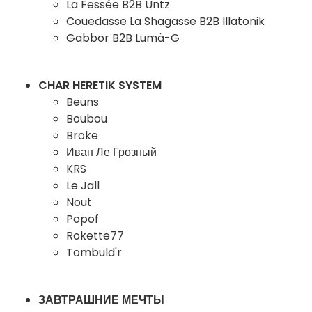
La Fessée B2B Untz
Couedasse La Shagasse B2B Illatonik
Gabbor B2B Lumä-G
CHAR HERETIK SYSTEM
Beuns
Boubou
Broke
Иван Ле Грозный
KRS
Le Jall
Nout
Popof
Rokette77
Tombuld'r
ЗАВТРАШНИЕ МЕЧТЫ