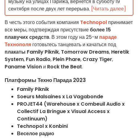
музыку на улицах Парижа, вернется в субботу 19
сентября после двух лет перерыва.
[Читать далее]
В честь этого события компания
Technopol
принимает
все меры, подтверждая присутствие
более
15
плавучих средств
. В этом году на 25-м
параде
Технополя
готовьтесь танцевать и качаться под
плакаты
Family Piknik
,
Tomorrow Dreams
,
Heretik
System
,
Fun Radio
,
Plein Phare
,
Crazy Tiger
,
Paname Vision
и
Rock the Beat
.
Платформы Техно Парада 2023
Family Piknik
Soeurs Malsaines x La Vagabonde
PROJET44 (Warehouse x Combeuil Audio x
Collectif La Bringue x Visual Access x
Continuum)
Technopol x Konbini
Веселое радио