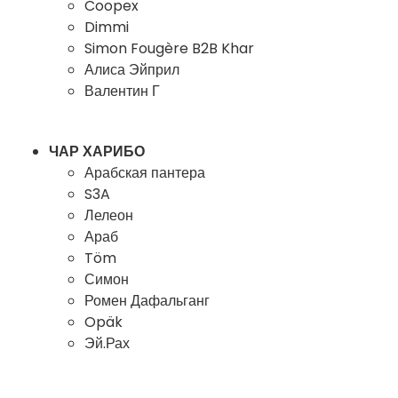
Coopex
Dimmi
Simon Fougère B2B Khar
Алиса Эйприл
Валентин Г
ЧАР ХАРИБО
Арабская пантера
S3A
Лелеон
Араб
Töm
Симон
Ромен Дафальганг
Opäk
Эй.Рах