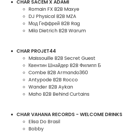
CHAR SACEM X ADAMI
Romain FX B2B Maxye
DJ Physical B2B MZA
Мод Геффрей B2B Rag
Mila Dietrich B2B Warum
CHAR PROJET44
Maissouille B2B Secret Guest
Квентин Шнайдер B2B Филипп Б
Combe B2B Armando360
Antypode B2B Rocco
Wander B2B Aykan
Maho B2B Behind Curtains
CHAR VAHANA RECORDS - WELCOME DRINKS
Elisa Do Brasil
Bobby