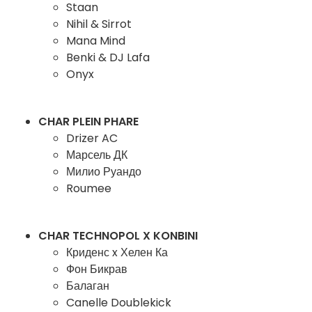
Staan
Nihil & Sirrot
Mana Mind
Benki & DJ Lafa
Onyx
CHAR PLEIN PHARE
Drizer AC
Марсель ДК
Милио Руандо
Roumee
CHAR TECHNOPOL X KONBINI
Криденс x Хелен Ка
Фон Бикрав
Балаган
Canelle Doublekick