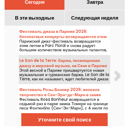
Сегодня
Завтра
В эти выходные
Следующая неделя
Фестиваль джаза в Париже 2026:
бесплатные концерты возвращаются этим
Парижский джаз-фестиваль возвращается
летом в Parc Floral — программа.
этим летом в Parc Floral и снова радует
большим количеством музыкальных талантов,
которые стоит увидеть и послушать на фоне
идиллической природы. Ниже — программа
Le Son de la Terre: баржа, посвященная
бесплатных концертов на период с 24 июня по
джазу и мировой музыке, на Сене в Париже
6 сентября 2026 года!
Этой весной в Париже пришвартуется новая
музыкальная и гурманская баржа. Le Son de la
Terre, как ее называют, ждет любителей джаза
и мировой музыки в 5-м округе для
уникального опыта, сочетающего концерты,
Фестиваль Розы Боннер 2026: женское
бистрономические блюда и коктейль-бар.
творчество в Сен-Эрн-де-Марн в замке
Фестиваль Rosa Bonheur возвращается в
седьмой раз в парке замка Томери на границе
леса Фонтенбло (Сен-Эн-Марн), с 4 июля по
29 августа 2026 года, с программой,
полностью посвящённой женскому творчеству
Уточните свой поиск
и материнскому наследию.