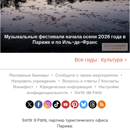
Музыкальные фестивали начала осени 2026 года в
Париже и по Иль-де-Франс
Все гиды : Культура >
Рекламные баннеры
•
Сообщите о своем мероприятии
•
Направить учреждение
•
Вопросы и ответы / Контакты
Манифест
•
Юридическая информация
•
Настройки
конфиденциальности
•
Sortir de Paris
Sortir à Paris, партнер туристического офиса
Парижа: