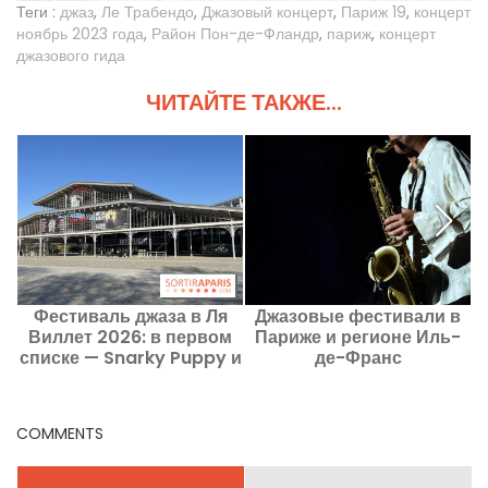
Теги :
джаз
,
Ле Трабендо
,
Джазовый концерт
,
Париж 19
,
концерт
ноябрь 2023 года
,
Район Пон-де-Фландр
,
париж
,
концерт
джазового гида
ЧИТАЙТЕ ТАКЖЕ...
Фестиваль джаза в Ля
Джазовые фестивали в
Виллет 2026: в первом
Париже и регионе Иль-
списке — Snarky Puppy и
де-Франс
Selah Sue
г
COMMENTS