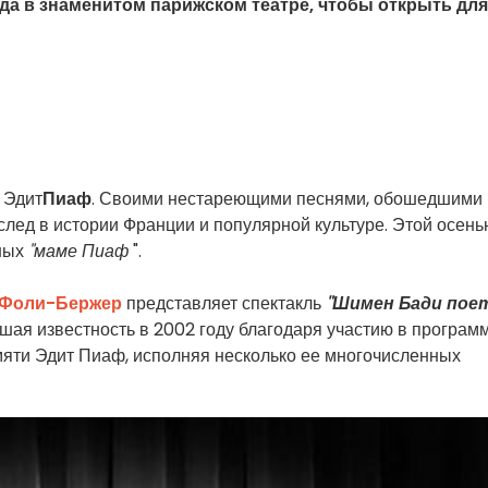
ода в знаменитом парижском театре, чтобы открыть для
 Эдит
Пиаф
. Своими нестареющими песнями, обошедшими
лед в истории Франции и популярной культуре. Этой осень
нных
"маме Пиаф
".
Фоли-Бержер
представляет спектакль
"Шимен Бади пое
вшая известность в 2002 году благодаря участию в програм
амяти Эдит Пиаф, исполняя несколько ее многочисленных