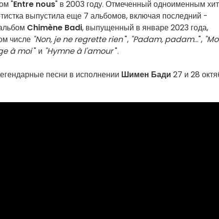
ом "
Entre nous
" в 2003 году. Отмеченный одноименным хит
ртистка выпустила еще 7 альбомов, включая последний -
 альбом
Chimène Badi
, выпущенный в январе 2023 года,
ом числе
"Non, je ne regrette rien
",
"Padam, padam
...",
"Mo
e à moi
" и
"Hymne à l'amour
".
 легендарные песни в исполнении
Шимен Бади
27 и 28 октя