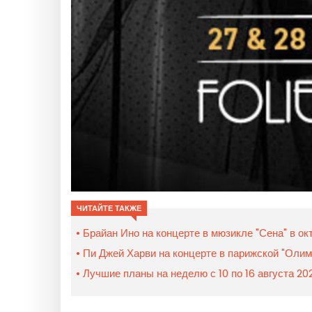
ЧИТАЙТЕ ТАКЖЕ
Брайан Ино на концерте в мюзикле "Сена" в ок
Пи Джей Харви на концерте в парижской "Олим
Лучшие планы на неделю с 10 по 16 августа 20