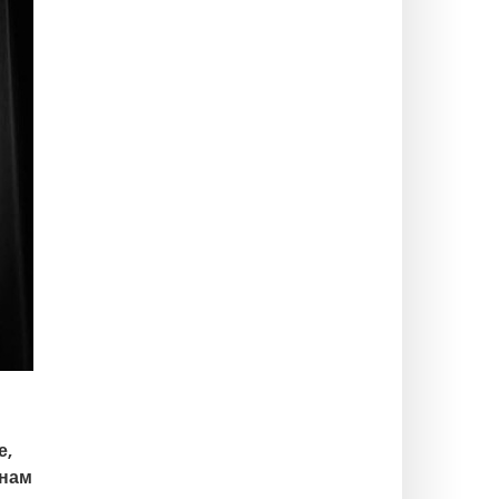
е,
 нам