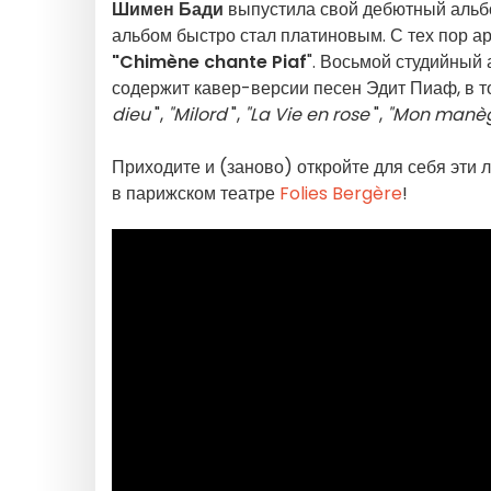
Шимен Бади
выпустила свой дебютный альб
альбом быстро стал платиновым. С тех пор а
"Chimène chante Piaf
". Восьмой студийный
содержит кавер-версии песен Эдит Пиаф, в т
dieu
",
"Milord
",
"La Vie en rose
",
"Mon manèg
Приходите и (заново) откройте для себя эти
в парижском театре
Folies Bergère
!