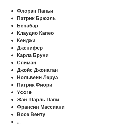
Флоран Паньи
Патрик Брюэль
Бенабар
Клаудио Капео
Кенджи
Дженифер
Карла Бруни
Слиман
Джойс Джонатан
Нольвенн Леруа
Патрик Фиори
Ycare
Жан Шарль Папи
Франсин Массиани
Восе Венту
...