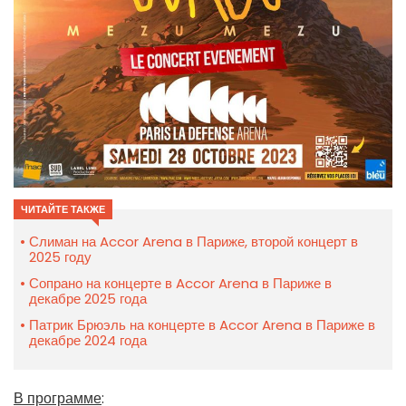
ЧИТАЙТЕ ТАКЖЕ
Слиман на Accor Arena в Париже, второй концерт в
2025 году
Сопрано на концерте в Accor Arena в Париже в
декабре 2025 года
Патрик Брюэль на концерте в Accor Arena в Париже в
декабре 2024 года
В программе
: