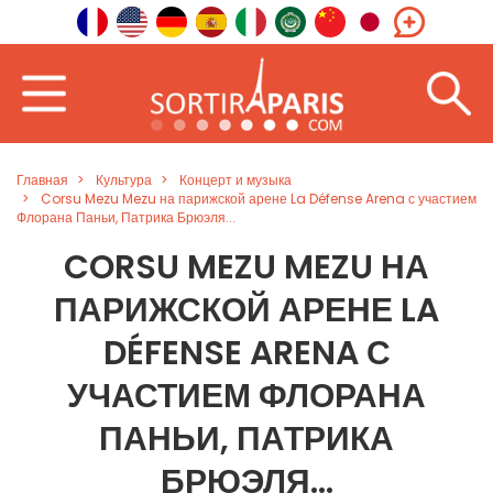
Главная
Культура
Концерт и музыка
Corsu Mezu Mezu на парижской арене La Défense Arena с участием
Флорана Паньи, Патрика Брюэля...
CORSU MEZU MEZU НА
ПАРИЖСКОЙ АРЕНЕ LA
DÉFENSE ARENA С
УЧАСТИЕМ ФЛОРАНА
ПАНЬИ, ПАТРИКА
БРЮЭЛЯ...