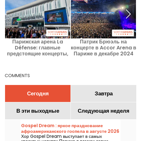
Парижская арена La
Патрик Брюэль на
Défense: главные
концерте в Accor Arena в
предстоящие концерты,
Париже в декабре 2024
которые нельзя
года
пропустить
COMMENTS
Сегодня
Завтра
В эти выходные
Следующая неделя
Gospel Dream : яркое празднование
афроамериканского госпела в августе 2026
Хор Gospel Dream выступает в самых
года в Париже