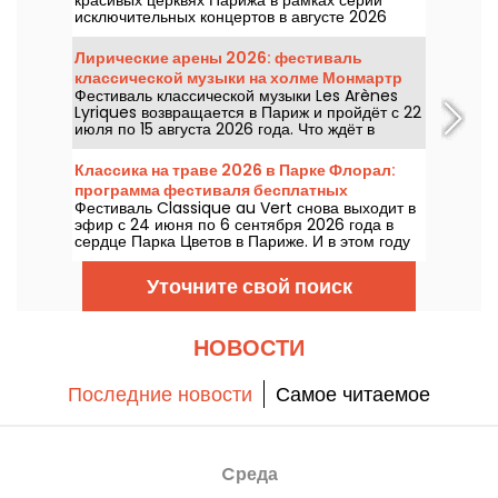
красивых церквях Парижа в рамках серии
исключительных концертов в августе 2026
года. Уникальный музыкальный опыт, который
прославляет надежду, единство и стойкость
Лирические арены 2026: фестиваль
через подлинные песнопения
классической музыки на холме Монмартр
Афроамериканской церкви.
Фестиваль классической музыки Les Arènes
Lyriques возвращается в Париж и пройдёт с 22
июля по 15 августа 2026 года. Что ждёт в
программе? Не менее 16 концертов, которые
пройдут в Аренах Монмартра — идиллическое
Классика на траве 2026 в Парке Флорал:
место для прослушивания великих шедевров.
программа фестиваля бесплатных
Фестиваль Classique au Vert снова выходит в
концертов
эфир с 24 июня по 6 сентября 2026 года в
сердце Парка Цветов в Париже. И в этом году
Classique au Vert приглашает меломанов и
новичков найти подходящий темп и
Уточните свой поиск
насладиться прекрасной погодой в компании
признанных и восходящих артистов.
НОВОСТИ
Последние новости
Самое читаемое
Cреда