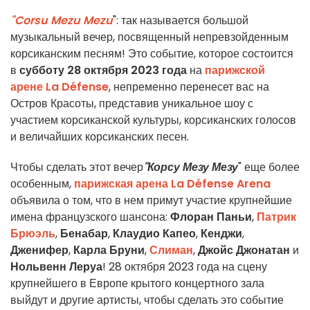
"Corsu Mezu Mezu
": так называется большой
музыкальный вечер, посвященный непревзойденным
корсиканским песням! Это событие, которое состоится
в
субботу 28 октября 2023 года
на
парижской
арене La Défense
, непременно перенесет вас на
Остров Красоты, представив уникальное шоу с
участием корсиканской культуры, корсиканских голосов
и величайших корсиканских песен.
Чтобы сделать этот вечер
"Корсу Мезу Мезу
" еще более
особенным,
парижская арена La Défense Arena
объявила о том, что в нем примут участие крупнейшие
имена французского шансона:
Флоран Паньи
,
Патрик
Брюэль
,
Бенабар
,
Клаудио Капео
,
Кенджи
,
Дженифер
,
Карла Бруни
,
Слиман
,
Джойс Джонатан
и
Нольвенн Леруа
! 28 октября 2023 года на сцену
крупнейшего в Европе крытого концертного зала
выйдут и другие артисты, чтобы сделать это событие