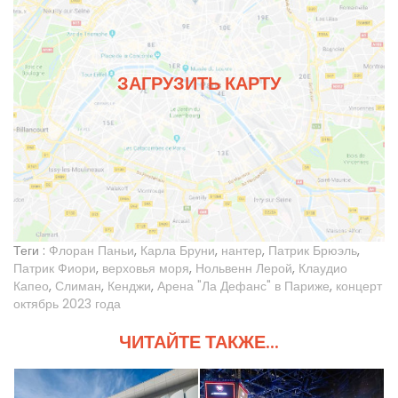
ЗАГРУЗИТЬ КАРТУ
Теги :
Флоран Паньи
,
Карла Бруни
,
нантер
,
Патрик Брюэль
,
Патрик Фиори
,
верховья моря
,
Нольвенн Лерой
,
Клаудио
Капео
,
Слиман
,
Кенджи
,
Арена "Ла Дефанс" в Париже
,
концерт
октябрь 2023 года
ЧИТАЙТЕ ТАКЖЕ...