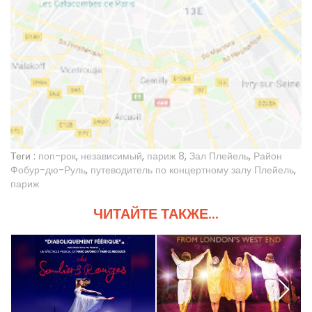
Теги :
поп-рок
,
независимый
,
париж 8
,
Зал Плейель
,
Район
Фобур-дю-Руль
,
путеводитель по концертному залу Плейель
,
париж
ЧИТАЙТЕ ТАКЖЕ...