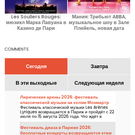
Les Souliers Rouges:
Мания: Трибьют ABBA,
мюзикл Марка Лавуана в
музыкальное шоу в Зале
Казино де Пари
Плейель, новая дата
COMMENTS
Сегодня
Завтра
В эти выходные
Следующая неделя
Лирические арены 2026: фестиваль
классической музыки на холме Монмартр
Фестиваль классической музыки Les Arènes
Lyriques возвращается в Париж и пройдёт с 22
июля по 15 августа 2026 года. Что ждёт в
программе? Не менее 16 концертов, которые
пройдут в Аренах Монмартра — идиллическое
Фестиваль джаза в Париже 2026:
место для прослушивания великих шедевров.
бесплатные концерты возвращаются этим