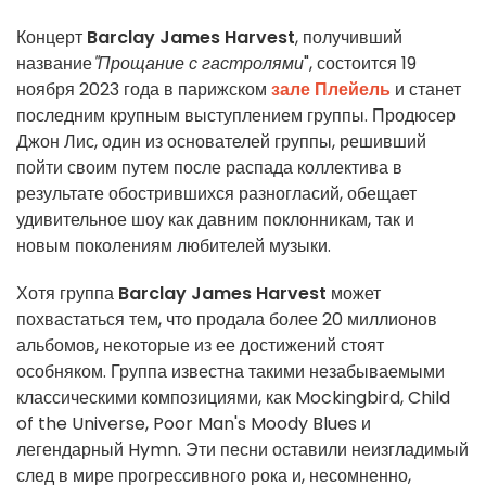
Концерт
Barclay James Harvest
, получивший
название
"Прощание с гастролями
", состоится 19
ноября 2023 года в парижском
зале Плейель
и станет
последним крупным выступлением группы. Продюсер
Джон Лис, один из основателей группы, решивший
пойти своим путем после распада коллектива в
результате обострившихся разногласий, обещает
удивительное шоу как давним поклонникам, так и
новым поколениям любителей музыки.
Хотя группа
Barclay James Harvest
может
похвастаться тем, что продала более 20 миллионов
альбомов, некоторые из ее достижений стоят
особняком. Группа известна такими незабываемыми
классическими композициями, как Mockingbird, Child
of the Universe, Poor Man's Moody Blues и
легендарный Hymn. Эти песни оставили неизгладимый
след в мире прогрессивного рока и, несомненно,