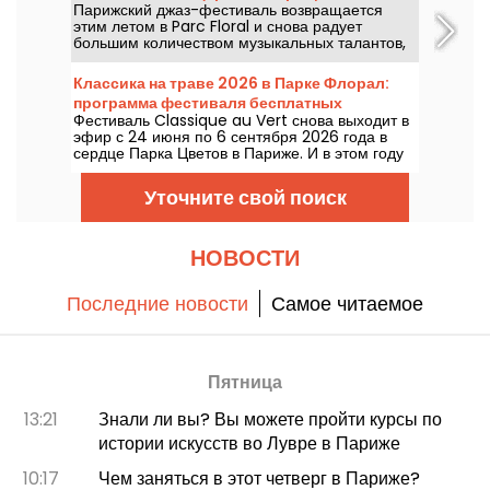
Парижский джаз-фестиваль возвращается
летом в Parc Floral — программа.
этим летом в Parc Floral и снова радует
большим количеством музыкальных талантов,
которые стоит увидеть и послушать на фоне
идиллической природы. Ниже — программа
Классика на траве 2026 в Парке Флорал:
бесплатных концертов на период с 24 июня по
программа фестиваля бесплатных
6 сентября 2026 года!
Фестиваль Classique au Vert снова выходит в
концертов
эфир с 24 июня по 6 сентября 2026 года в
сердце Парка Цветов в Париже. И в этом году
Classique au Vert приглашает меломанов и
новичков найти подходящий темп и
Уточните свой поиск
насладиться прекрасной погодой в компании
признанных и восходящих артистов.
НОВОСТИ
Последние новости
Самое читаемое
Пятница
13:21
Знали ли вы? Вы можете пройти курсы по
истории искусств во Лувре в Париже
10:17
Чем заняться в этот четверг в Париже?