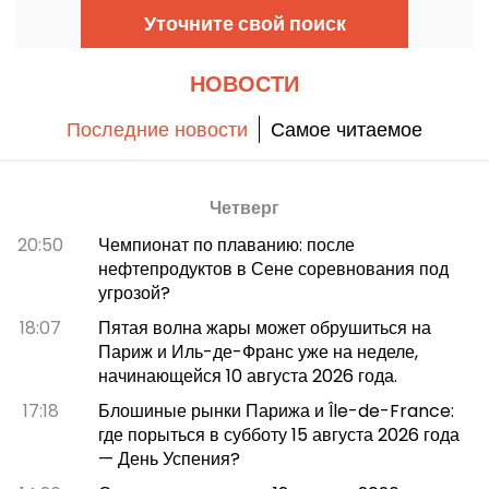
новичков найти подходящий темп и
Уточните свой поиск
насладиться прекрасной погодой в компании
признанных и восходящих артистов.
НОВОСТИ
Последние новости
Самое читаемое
Четверг
20:50
Чемпионат по плаванию: после
нефтепродуктов в Сене соревнования под
угрозой?
18:07
Пятая волна жары может обрушиться на
Париж и Иль-де-Франс уже на неделе,
начинающейся 10 августа 2026 года.
17:18
Блошиные рынки Парижа и Île-de-France:
где порыться в субботу 15 августа 2026 года
— День Успения?