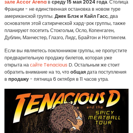
зале Accor Arena
в
среду 15 мая 2024 года
. Столица
Франции - не единственная остановка в новом туре
американской группы.
Джек Блэк и Кайл Гасс
, два
основателя этой сатирической хард-рок группы, также
планируют посетить Стокгольм, Осло, Копенгаген,
Дублин, Манчестер, Глазго, Лидс, Брайтон и Ноттингем.
Если вы являетесь поклонником группы, не пропустите
предварительную продажу билетов, которая уже
открыта на
сайте Tenacious
D. Остальным же стоит
обратить внимание на то, что
общая
дата поступления
в
продажу
- пятница 6 октября в 11 часов утра.