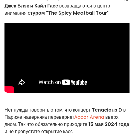
Джек Блэк и Кайл Гасс
возвращаются в центр
внимания с
туром "The Spicy Meatball Tour
".
Нет нужды говорить о том, что концерт
Tenacious D
в
Париже наверняка перевернет
Accor Arena
вверх
дном. Так что обязательно приходите
15 мая 2024 года
и не пропустите открытие касс.