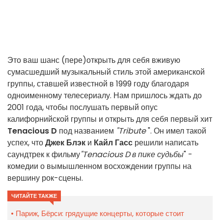
Это ваш шанс (пере)открыть для себя вживую
сумасшедший музыкальный стиль этой американской
группы, ставшей известной в 1999 году благодаря
одноименному телесериалу. Нам пришлось ждать до
2001 года, чтобы послушать первый опус
калифорнийской группы и открыть для себя первый хит
Tenacious D
под названием
"Tribute
". Он имел такой
успех, что
Джек Блэк
и
Кайл Гасс
решили написать
саундтрек к фильму
"Tenacious D в пике судьбы
" -
комедии о вымышленном восхождении группы на
вершину рок-сцены.
ЧИТАЙТЕ ТАКЖЕ
Париж, Бёрси: грядущие концерты, которые стоит