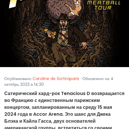
Опубликовано
Caroline de Sortiraparis
· Обновлено на 4
октябрь 2023 в 14:30
Сатирический хард-рок Tenacious D возвращается
во Францию с единственным парижским
концертом, запланированным на среду 15 мая
2024 года в Accor Arena. Это шанс для Джека
Блэка и Кайла Гасса, двух основателей
американской группы, встретиться со своими