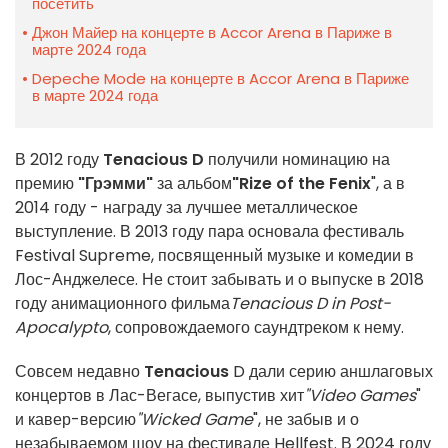
посетить
Джон Майер на концерте в Accor Arena в Париже в
марте 2024 года
Depeche Mode на концерте в Accor Arena в Париже
в марте 2024 года
В 2012 году
Tenacious D
получили номинацию на
премию
"Грэмми"
за альбом
"Rize of the Fenix
", а в
2014 году - награду за лучшее металлическое
выступление. В 2013 году пара основала фестиваль
Festival Supreme, посвященный музыке и комедии в
Лос-Анджелесе. Не стоит забывать и о выпуске в 2018
году анимационного фильма
Tenacious D in Post-
Apocalypto
, сопровождаемого саундтреком к нему.
Совсем недавно
Tenacious
D дали серию аншлаговых
концертов в Лас-Вегасе, выпустив хит
"Video Games
"
и кавер-версию
"Wicked Game
", не забыв и о
незабываемом шоу на фестивале Hellfest. В 2024 году