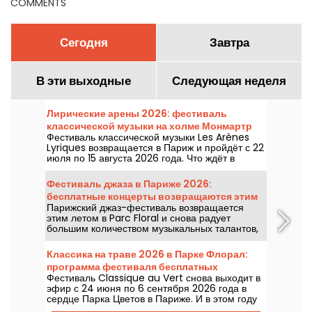
COMMENTS
Сегодня
Завтра
В эти выходные
Следующая неделя
Лирические арены 2026: фестиваль
классической музыки на холме Монмартр
Фестиваль классической музыки Les Arènes
Lyriques возвращается в Париж и пройдёт с 22
июля по 15 августа 2026 года. Что ждёт в
программе? Не менее 16 концертов, которые
пройдут в Аренах Монмартра — идиллическое
Фестиваль джаза в Париже 2026:
место для прослушивания великих шедевров.
бесплатные концерты возвращаются этим
Парижский джаз-фестиваль возвращается
летом в Parc Floral — программа.
этим летом в Parc Floral и снова радует
большим количеством музыкальных талантов,
которые стоит увидеть и послушать на фоне
идиллической природы. Ниже — программа
Классика на траве 2026 в Парке Флорал:
бесплатных концертов на период с 24 июня по
программа фестиваля бесплатных
6 сентября 2026 года!
Фестиваль Classique au Vert снова выходит в
концертов
эфир с 24 июня по 6 сентября 2026 года в
сердце Парка Цветов в Париже. И в этом году
Classique au Vert приглашает меломанов и