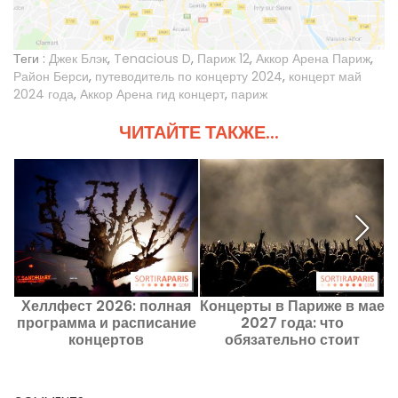
Теги :
Джек Блэк
,
Tenacious D
,
Париж 12
,
Аккор Арена Париж
,
Район Берси
,
путеводитель по концерту 2024
,
концерт май
2024 года
,
Аккор Арена гид концерт
,
париж
ЧИТАЙТЕ ТАКЖЕ...
Хеллфест 2026: полная
Концерты в Париже в мае
J
программа и расписание
2027 года: что
концертов
обязательно стоит
увидеть