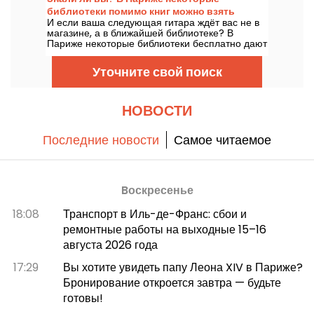
бистрономические блюда и коктейль-бар.
библиотеки помимо книг можно взять
И если ваша следующая гитара ждёт вас не в
напрокат музыкальные инструменты.
магазине, а в ближайшей библиотеке? В
Париже некоторые библиотеки бесплатно дают
напрокат музыкальные инструменты, чтобы
открыть для себя музыку, вернуться к ней или
Уточните свой поиск
просто осмелиться попробовать.
НОВОСТИ
Последние новости
Самое читаемое
Bоскресенье
18:08
Транспорт в Иль-де-Франс: сбои и
ремонтные работы на выходные 15–16
августа 2026 года
17:29
Вы хотите увидеть папу Леона XIV в Париже?
Бронирование откроется завтра — будьте
готовы!