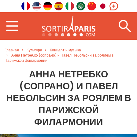
Главная
Культура
Концерт и музыка
Анна Нетребко (сопрано) и Павел Небольсин за роялем в
Парижской филармонии
АННА НЕТРЕБКО
(СОПРАНО) И ПАВЕЛ
НЕБОЛЬСИН ЗА РОЯЛЕМ В
ПАРИЖСКОЙ
ФИЛАРМОНИИ