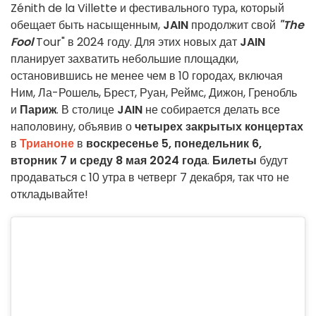
Zénith de la Villette и фестивального тура, который
обещает быть насыщенным,
JAIN
продолжит свой
"The
Fool
Tour" в 2024 году. Для этих новых дат
JAIN
планирует захватить небольшие площадки,
остановившись не менее чем в 10 городах, включая
Ним, Ла-Рошель, Брест, Руан, Реймс, Дижон, Гренобль
и
Париж
. В столице
JAIN
не собирается делать все
наполовину, объявив о
четырех закрытых концертах
в
Трианоне
в
воскресенье 5, понедельник 6,
вторник 7 и среду 8 мая 2024 года
.
Билеты
будут
продаваться с 10 утра в четверг 7 декабря, так что не
откладывайте!