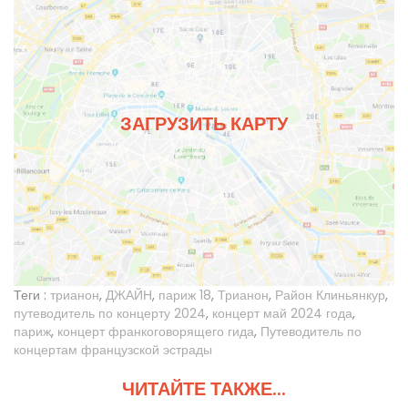
ЗАГРУЗИТЬ КАРТУ
Теги :
трианон
,
ДЖАЙН
,
париж 18
,
Трианон
,
Район Клиньянкур
,
путеводитель по концерту 2024
,
концерт май 2024 года
,
париж
,
концерт франкоговорящего гида
,
Путеводитель по
концертам французской эстрады
ЧИТАЙТЕ ТАКЖЕ...