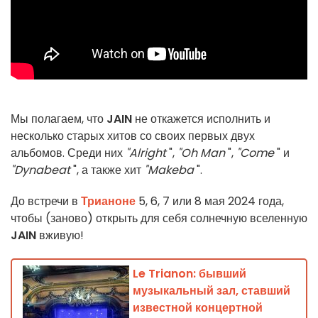
Мы полагаем, что
JAIN
не откажется исполнить и
несколько старых хитов со своих первых двух
альбомов. Среди них
"Alright
",
"Oh Man
",
"Come
" и
"Dynabeat
", а также хит
"Makeba
".
До встречи в
Трианоне
5, 6, 7 или 8 мая 2024 года,
чтобы (заново) открыть для себя солнечную вселенную
JAIN
вживую!
Le Trianon: бывший
музыкальный зал, ставший
известной концертной