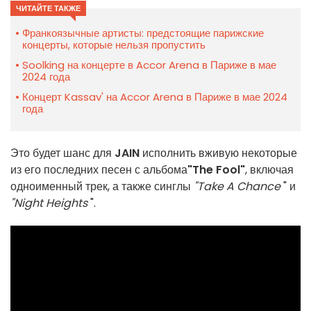
ЧИТАЙТЕ ТАКЖЕ
Франкоязычные артисты: предстоящие парижские
концерты, которые нельзя пропустить
Soolking на концерте в Accor Arena в Париже в мае
2024 года
Концерт Kassav' на Accor Arena в Париже в мае 2024
года
Это будет шанс для
JAIN
исполнить вживую некоторые
из его последних песен с альбома
"The Fool"
, включая
одноименный трек, а также синглы
"Take A Chance
" и
"Night Heights
".