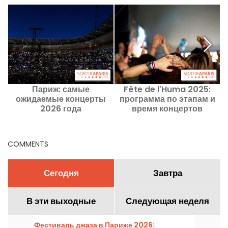
Париж: самые
Fête de l'Huma 2025:
К
ожидаемые концерты
программа по этапам и
2026 года
время концертов
COMMENTS
Сегодня
Завтра
В эти выходные
Следующая неделя
Фестиваль джаза в Париже 2026: