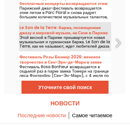
бесплатные концерты возвращаются этим
Парижский джаз-фестиваль возвращается
летом в Parc Floral — программа.
этим летом в Parc Floral и снова радует
большим количеством музыкальных талантов,
которые стоит увидеть и послушать на фоне
идиллической природы. Ниже — программа
Le Son de la Terre: баржа, посвященная
бесплатных концертов на период с 24 июня по
джазу и мировой музыке, на Сене в Париже
6 сентября 2026 года!
Этой весной в Париже пришвартуется новая
музыкальная и гурманская баржа. Le Son de la
Terre, как ее называют, ждет любителей джаза
и мировой музыки в 5-м округе для
уникального опыта, сочетающего концерты,
Фестиваль Розы Боннер 2026: женское
бистрономические блюда и коктейль-бар.
творчество в Сен-Эрн-де-Марн в замке
Фестиваль Rosa Bonheur возвращается в
седьмой раз в парке замка Томери на границе
леса Фонтенбло (Сен-Эн-Марн), с 4 июля по
29 августа 2026 года, с программой,
полностью посвящённой женскому творчеству
Уточните свой поиск
и материнскому наследию.
НОВОСТИ
Последние новости
Самое читаемое