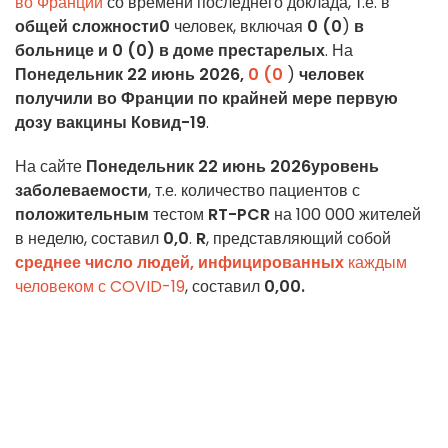
во Франции
со времени последнего доклада, т.е. в
общей сложности0
человек, включая
0 (0
)
в
больнице и 0 (0)
в доме престарелых
. На
Понедельник 22 июнь 2026,
0 (0
)
человек
получили во Франции по крайней мере первую
дозу вакцины Ковид-19
.
На сайте
Понедельник 22 июнь 2026
уровень
заболеваемости
, т.е. количество пациентов с
положительным
тестом
RT-PCR
на 100 000 жителей
в неделю, составил
0,0
.
R
, представляющий собой
среднее число людей, инфицированных
каждым
человеком с COVID-19
, составил
0,00.