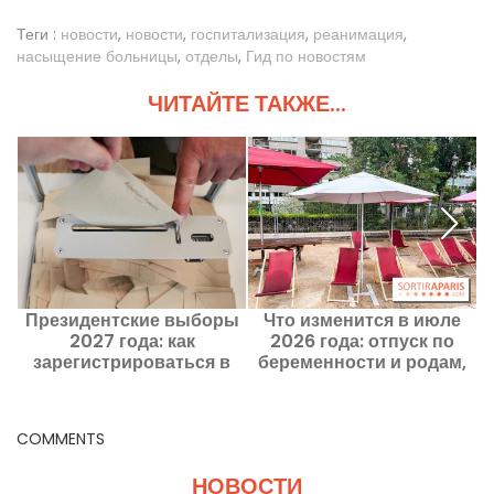
Теги :
новости
,
новости
,
госпитализация
,
реанимация
,
насыщение больницы
,
отделы
,
Гид по новостям
ЧИТАЙТЕ ТАКЖЕ...
Президентские выборы
Что изменится в июле
2027 года: как
2026 года: отпуск по
п
зарегистрироваться в
беременности и родам,
В
избирательном списке,
обновления в DPE,
чтобы иметь право
школьные каникулы...
голосовать?
COMMENTS
НОВОСТИ