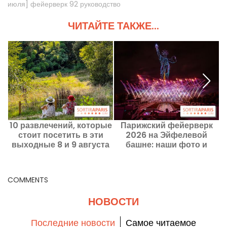
июля] фейерверк 92 руководство
ЧИТАЙТЕ ТАКЖЕ...
10 развлечений, которые
Парижский фейерверк
стоит посетить в эти
2026 на Эйфелевой
выходные 8 и 9 августа
башне: наши фото и
2026 года в
видео
департаменте Хо-де-
н
Сенн (92)
COMMENTS
НОВОСТИ
Последние новости
Самое читаемое