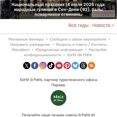
Национальный праздник 14 июля 2026 года:
народные гуляния в Сен-Дени (93), балы
пожарников отменены
Все гиды : Новости >
Рекламные баннеры
•
Сообщите о своем мероприятии
•
Направить учреждение
•
Вопросы и ответы / Контакты
Манифест
•
Юридическая информация
•
Настройки
конфиденциальности
•
Sortir de Paris
Sortir à Paris, партнер туристического офиса
Парижа:
Получайте наши лучшие советы à Paris et