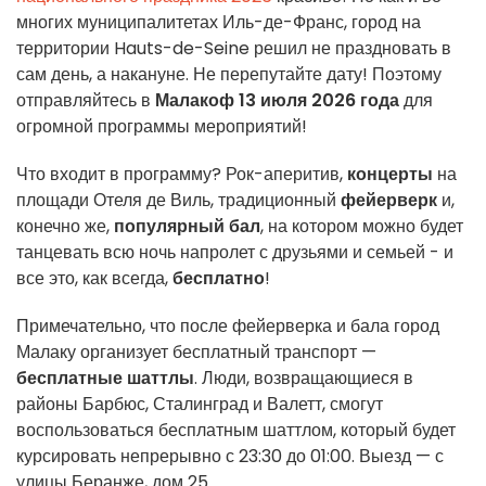
многих муниципалитетах Иль-де-Франс, город на
территории Hauts-de-Seine решил не праздновать в
сам день, а накануне. Не перепутайте дату! Поэтому
отправляйтесь в
Малакоф 13 июля 2026 года
для
огромной программы мероприятий!
Что входит в программу? Рок-аперитив,
концерты
на
площади Отеля де Виль, традиционный
фейерверк
и,
конечно же,
популярный бал
, на котором можно будет
танцевать всю ночь напролет с друзьями и семьей - и
все это, как всегда,
бесплатно
!
Примечательно, что после фейерверка и бала город
Малаку организует бесплатный транспорт —
бесплатные шаттлы
. Люди, возвращающиеся в
районы Барбюс, Сталинград и Валетт, смогут
воспользоваться бесплатным шаттлом, который будет
курсировать непрерывно с 23:30 до 01:00. Выезд — с
улицы Беранже, дом 25.