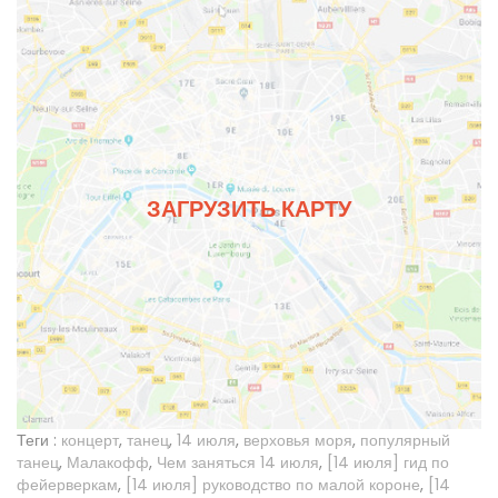
ЗАГРУЗИТЬ КАРТУ
Теги :
концерт
,
танец
,
14 июля
,
верховья моря
,
популярный
танец
,
Малакофф
,
Чем заняться 14 июля
,
[14 июля] гид по
фейерверкам
,
[14 июля] руководство по малой короне
,
[14