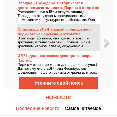
Площадь Трокадеро: историческая
достопримечательность Парижа с видом на
Расположенная в 16-м округе, площадь
Эйфелеву башню
Трокадеро окружена многочисленными
памятниками и культурными объектами. Она
привлекает как туристов, так и пожизненных
парижан благодаря непревзойденному виду на
Олимпиада 2024: с какой площади пела
Эйфелеву башню.
Леди Гага на церемонии открытия?
В пятницу, 26 июля, она удивила всех - и
зрителей, и телезрителей, - появившись в
красивом черном платье, окруженном
розовыми помпонами. Но где же была певица?
Открыто ли это место для публики?
GR75, дальняя пешеходная тропа вокруг
Парижа
Париж - отличное место для пеших прогулок?
Да, потому что с 2017 года Французская
федерация пешего туризма открыла для всех
любителей пеших прогулок полностью
обозначенные маршруты вокруг Парижа.
Уточните свой поиск
НОВОСТИ
Последние новости
Самое читаемое