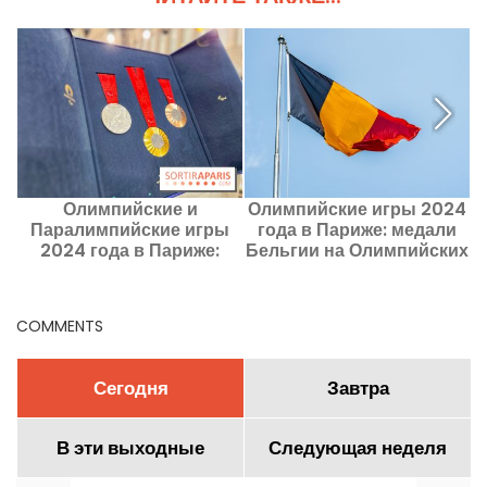
Олимпийские и
Олимпийские игры 2024
О
Паралимпийские игры
года в Париже: медали
2024 года в Париже:
Бельгии на Олимпийских
Л
медали, завоеванные
и Паралимпийских играх
П
Китаем
в Париже
COMMENTS
Сегодня
Завтра
В эти выходные
Следующая неделя