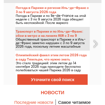
Погода в Париже и регионе Иль-де-Франс с
3 по 9 августа 2026 года
Погода в Париже и по Île-de-France на этой
неделе с 3 по 9 августа 2026 года обещает
быть неспокойной. После жаркого
понедельника с риском гроз температура
будет постепенно снижаться, а к выходным
Транспорт в Париже и по Иль-де-Франс:
вернется более жаркая и солнечная погода.
сбои в метро и на линиях RER с 3 по 9
Общественный транспорт в Париже и в Иль-
августа 2026 года
де-Франс заметно нарушен с 3 по 9 августа
2026 года, поскольку летние масштабные
работы сильно влияют на отдельные линии,
сообщает RATP и SNCF.
Олимпийский факел этим летом 2026 года
в саду Тюильри, что нужно знать
Это стало традицией: этим летом до 14
сентября 2026 года приходите бесплатно
полюбоваться чашей Парижа 2026 в саду
Тюильри.
Уточните свой поиск
НОВОСТИ
Последние новости
Самое читаемое