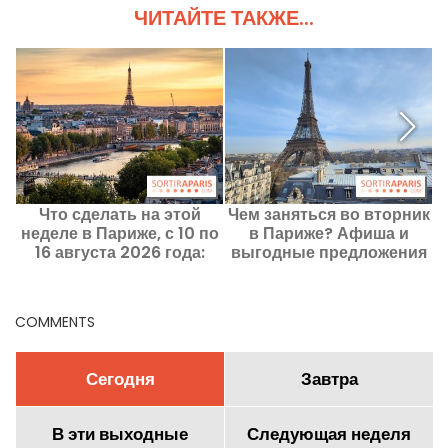
ЧИТАЙТЕ ТАКЖЕ...
Что сделать на этой
Чем заняться во вторник
Т
неделе в Париже, с 10 по
в Париже? Афиша и
16 августа 2026 года:
выгодные предложения
м
главные события,
на 11 августа 2026 года
которые стоит посетить
COMMENTS
Сегодня
Завтра
В эти выходные
Следующая неделя