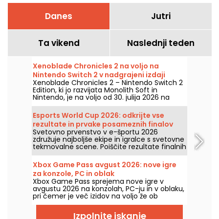
Danes
Jutri
Ta vikend
Naslednji teden
Xenoblade Chronicles 2 na voljo na
Nintendo Switch 2 v nadgrajeni izdaji
Xenoblade Chronicles 2 – Nintendo Switch 2
Edition, ki jo razvijata Monolith Soft in
Nintendo, je na voljo od 30. julija 2026 na
Nintendo Switch 2. Ta nova različica izboljša
zmogljivost RPG-ja in dodaja več ekskluzivnih
Esports World Cup 2026: odkrijte vse
vsebin.
rezultate in prvake posameznih finalov
Svetovno prvenstvo v e-športu 2026
združuje najboljše ekipe in igralce s svetovne
tekmovalne scene. Poiščite rezultate finalnih
tekem, števila točk, zmagovalce
posameznih turnirjev in koledar prihodnjih
Xbox Game Pass avgust 2026: nove igre
dvobojev.
za konzole, PC in oblak
Xbox Game Pass sprejema nove igre v
avgustu 2026 na konzolah, PC-ju in v oblaku,
pri čemer je več izidov na voljo že ob
lansiranju. Tukaj so glavni dodatki, ki jih je
Microsoft napovedal za naročnike te
Izpolnite iskanje
storitve.