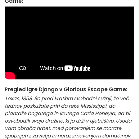
Game:
Pregled igre Django v Glorious Escape Game:
Texas, 1858. Še pred kratkim svobodni sužnji, že več
tednov poskušate priti do reke Mississippi, do
plantaže bogatega in krutega Carla Honeyja, da bi
osvobodili svojo družino, ki jo drži v ujetništvu. Usoda
vam obrača hrbet, med potovanjem se morate
spoprijeti z zavistjo in nerazumevanjem domačinov.