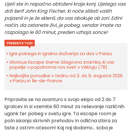
Ujeti ste in napačno obtoženi kraje konj. Ujetega vas
drži šerif John King Fischer, ki noče slišati vaših
pojasnil in je že sklenil, da vas obokuje ob zori. Edini
način, da ostanete živi, je pobeg, vendar imate na
razpolago le 60 minut, preden vzhaja sonce!
PREBERITE TUDI
Igre pobega in igralna doživetja za dva v Parizu
Glorious Escape Game: blagovna znamka, ki vas
popelje v popolnoma nov svet v Vélizyju (78)
Najboljše ponudbe v tednu od 3. do 9. avgusta 2026
v Parizu in Île-de-France
Pripravite se na avanturo s svojo ekipo od 2 do 7
igralcev in si vzemite 60 minut za reševanje različnih
ugank ter pobeg v svetu igre. Ta escape room je
poln iskanja skrivnih prehodov in odlična izbira za
tiste z ostrim očesom! Kaj naj dodamo... soba je