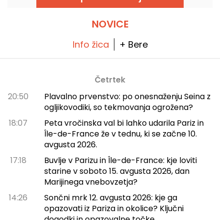
NOVICE
Info žica
+ Bere
Četrtek
20:50
Plavalno prvenstvo: po onesnaženju Seina z
ogljikovodiki, so tekmovanja ogrožena?
18:07
Peta vročinska val bi lahko udarila Pariz in
Île-de-France že v tednu, ki se začne 10.
avgusta 2026.
17:18
Buvlje v Parizu in Île-de-France: kje loviti
starine v soboto 15. avgusta 2026, dan
Marijinega vnebovzetja?
14:26
Sončni mrk 12. avgusta 2026: kje ga
opazovati iz Pariza in okolice? Ključni
dogodki in opazovalne točke