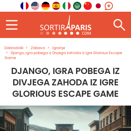
Dobrodošli
Zabava
Igranje
Django, igra pobega iz Divjega zahoda iz igre Glorious Escape
Game
DJANGO, IGRA POBEGA IZ
DIVJEGA ZAHODA IZ IGRE
GLORIOUS ESCAPE GAME