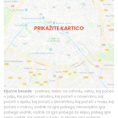
PRIKAŽITE KARTICO
Ključne besede :
yvelines
,
daleč na zahodu
,
vélizy
,
kaj početi
v juliju
,
kaj početi v oktobru
,
kaj početi v novembru
,
kaj
početi v aprilu
,
kaj početi v decembru
,
kaj početi v maju
,
kaj
početi v marcu
,
vodnik za igre pobega
,
nenavadna igra
pobega vodnik
,
vodnik za igro pobega za ekipo
,
pobeg igre
teen vodnik
,
kaj početi v juniju
,
čudovita igra pobega
,