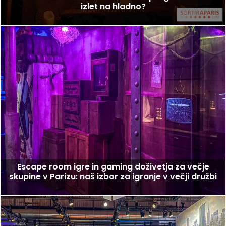
izlet na hladno?
Escape room igre in gaming doživetja za večje
skupine v Parizu: naš izbor za igranje v večji družbi