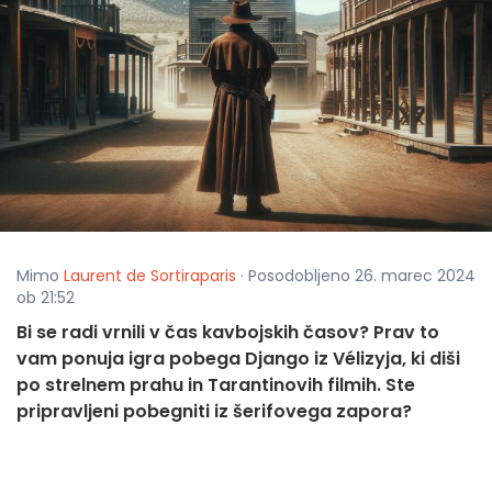
Mimo
Laurent de Sortiraparis
· Posodobljeno 26. marec 2024
ob 21:52
Bi se radi vrnili v čas kavbojskih časov? Prav to
vam ponuja igra pobega Django iz Vélizyja, ki diši
po strelnem prahu in Tarantinovih filmih. Ste
pripravljeni pobegniti iz šerifovega zapora?