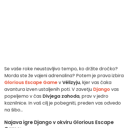
Se vaše roke neustavljivo tempo, ko držite dročko?
Morda ste že vajeni adrenalina? Potem je prava izbira
Glorious Escape Game
v
Vélizyju
, kjer vas čaka
avantura izven ustaljenih poti. V zavetju
Django
vas
popeljemo v čas
Divjega zahoda
, prav v jedro
kaznilnice. In vaš cilj je pobegniti, preden vas odvedo
na šibo...
Najava igre Django v okviru Glorious Escape