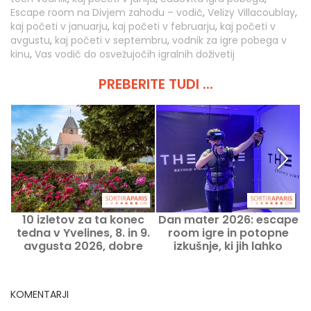
Escape room na Divjem zahodu – vodič
,
Velizy Villacoublay
,
kaj početi v januarju
,
kaj početi v februarju
,
kaj početi v
avgustu
,
kaj početi v septembru
,
vodnik za igre pobega v
kinu
,
Vas vodič do osvežujočih igralnih doživetij
PREBERITE TUDI ...
10 izletov za ta konec
Dan mater 2026: escape
tedna v Yvelines, 8. in 9.
room igre in potopne
avgusta 2026, dobre
izkušnje, ki jih lahko
ideje
doživite z mamo
KOMENTARJI