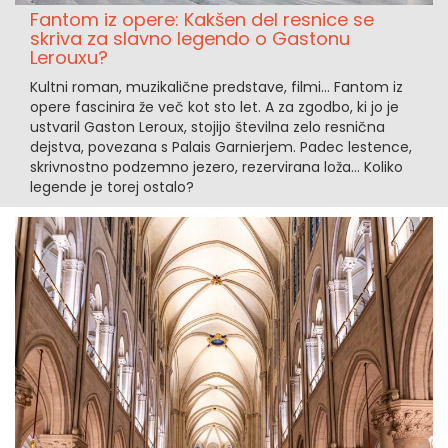
Fantom iz opere: Kakšen del resnice se
skriva za slavno legendo o Gastonu
Lerouxu?
Kultni roman, muzikalične predstave, filmi... Fantom iz
opere fascinira že več kot sto let. A za zgodbo, ki jo je
ustvaril Gaston Leroux, stojijo številna zelo resnična
dejstva, povezana s Palais Garnierjem. Padec lestence,
skrivnostno podzemno jezero, rezervirana loža... Koliko
legende je torej ostalo?