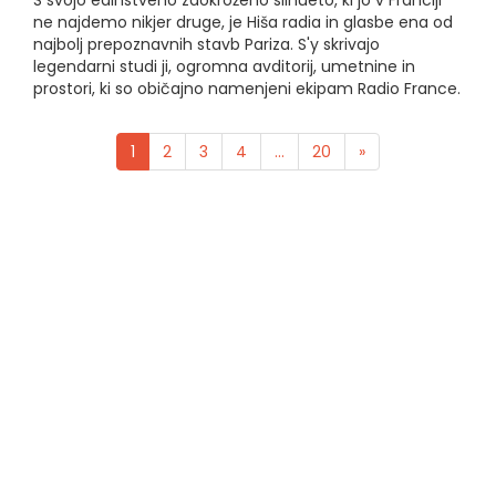
S svojo edinstveno zaokroženo silhueto, ki jo v Franciji
ne najdemo nikjer druge, je Hiša radia in glasbe ena od
najbolj prepoznavnih stavb Pariza. S'y skrivajo
legendarni studi ji, ogromna avditorij, umetnine in
prostori, ki so običajno namenjeni ekipam Radio France.
1
2
3
4
...
20
»