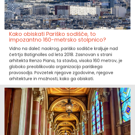
Kako obiskati Pariško sodišče, to
impozantno 160-metrsko stolpnico?
Vidno na daleč naokrog, pariško sodišče kraljuje nad
četrtjo Batignolles od leta 2018. Zasnovan s strani
arhitekta Renzo Piana, ta stavba, visoka 160 metrov, je
globoko preoblikovala organizacijo pariškega
pravosodja. Povzetek njegove zgodovine, njegove
arhitekture in možnosti, kako ga obiskati.