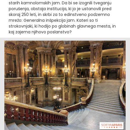
starih kamnolomskih jam. Da bi se izognili tveganju
porušenja, obstaja institucija, ki jo je ustanovili pred
skoraj 250 leti, in skrbi za to edinstveno podzemno
mrežo: Generalna inšpekcija jam. Kateri so ti
strokovnjaki, ki hodijo po globinah glavnega mesta, in
kaj zajema njihovo poslanstvo?