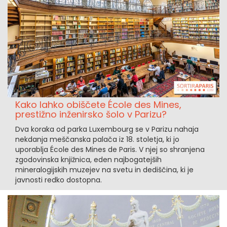
Kako lahko obiščete École des Mines,
prestižno inženirsko šolo v Parizu?
Dva koraka od parka Luxembourg se v Parizu nahaja
nekdanja meščanska palača iz 18. stoletja, ki jo
uporablja École des Mines de Paris. V njej so shranjena
zgodovinska knjižnica, eden najbogatejših
mineralogijskih muzejev na svetu in dediščina, ki je
javnosti redko dostopna.