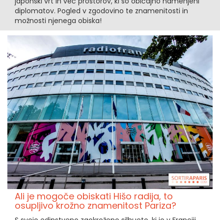
japonski vrt in več prostorov, ki so običajno namenjeni
diplomatov. Pogled v zgodovino te znamenitosti in
možnosti njenega obiska!
Ali je mogoče obiskati Hišo radija, to
osupljivo krožno znamenitost Pariza?