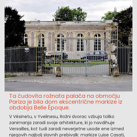
Ta čudovita rožnata palača na območju
Pariza je bila dom ekscentrične markize iz
obdobja Belle Époque.
V Vésinetu, v Yvelinesu, Rožni dvorac vzbuja toliko
zanimanja zaradi svoje arhitekture, ki jo navdihuje
Versailles, kot tudi zaradi neverjetne usode ene izmed
njegovih najbolj slavnih prebivalk: markize Luise Casati,