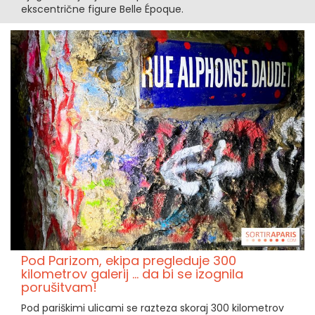
ekscentrične figure Belle Époque.
Pod Parizom, ekipa pregleduje 300
kilometrov galerij ... da bi se izognila
porušitvam!
Pod pariškimi ulicami se razteza skoraj 300 kilometrov