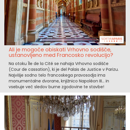
Ali je mogoče obiskati Vrhovno sodišče,
ustanovljeno med Francosko revolucijo?
Na otoku Île de la Cité se nahaja Vrhovno sodišče
(Cour de cassation), ki je del Palais de Justice v Parizu.
Najvišje sodno telo francoskega pravosodja ima
monumentalne dvorane, knjižnico Napoléon III... in
vsebuje več sledov burne zgodovine te stavbe!