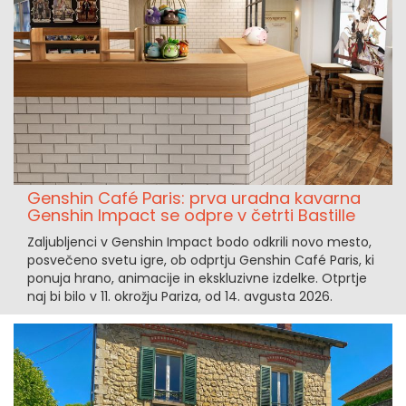
Genshin Café Paris: prva uradna kavarna
Genshin Impact se odpre v četrti Bastille
Zaljubljenci v Genshin Impact bodo odkrili novo mesto,
posvečeno svetu igre, ob odprtju Genshin Café Paris, ki
ponuja hrano, animacije in ekskluzivne izdelke. Otprtje
naj bi bilo v 11. okrožju Pariza, od 14. avgusta 2026.