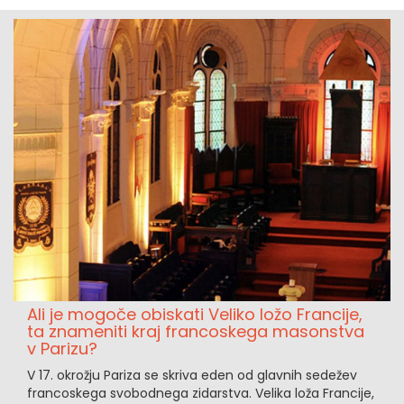
Ali je mogoče obiskati Veliko ložo Francije,
ta znameniti kraj francoskega masonstva
v Parizu?
V 17. okrožju Pariza se skriva eden od glavnih sedežev
francoskega svobodnega zidarstva. Velika loža Francije,