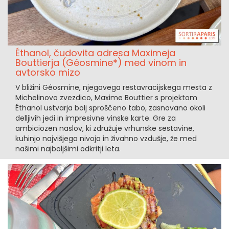
Éthanol, čudovita adresa Maximeja
Bouttierja (Géosmine*) med vinom in
avtorsko mizo
V bližini Géosmine, njegovega restavracijskega mesta z
Michelinovo zvezdico, Maxime Bouttier s projektom
Éthanol ustvarja bolj sproščeno tabo, zasnovano okoli
delljivih jedi in impresivne vinske karte. Gre za
ambiciozen naslov, ki združuje vrhunske sestavine,
kuhinjo najvišjega nivoja in živahno vzdušje, že med
našimi najboljšimi odkritji leta.