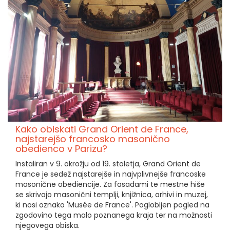
Kako obiskati Grand Orient de France,
najstarejšo francosko masonično
obedienco v Parizu?
Instaliran v 9. okrožju od 19. stoletja, Grand Orient de
France je sedež najstarejše in najvplivnejše francoske
masonične obediencije. Za fasadami te mestne hiše
se skrivajo masonični templji, knjižnica, arhivi in muzej,
ki nosi oznako 'Musée de France'. Poglobljen pogled na
zgodovino tega malo poznanega kraja ter na možnosti
njegovega obiska.