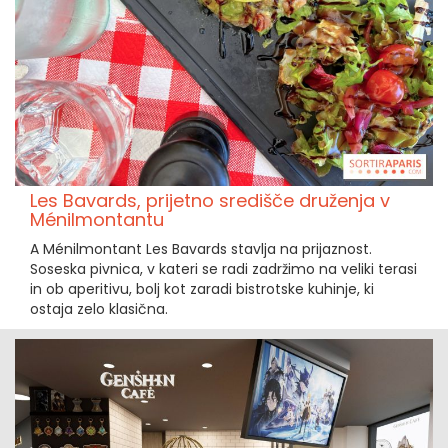
Les Bavards, prijetno središče druženja v
Ménilmontantu
A Ménilmontant Les Bavards stavlja na prijaznost.
Soseska pivnica, v kateri se radi zadržimo na veliki terasi
in ob aperitivu, bolj kot zaradi bistrotske kuhinje, ki
ostaja zelo klasična.