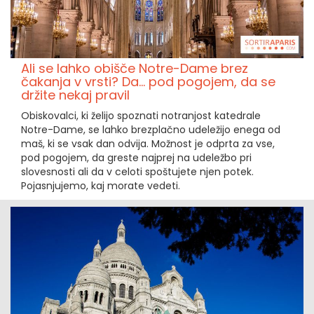
Ali se lahko obišče Notre-Dame brez
čakanja v vrsti? Da... pod pogojem, da se
držite nekaj pravil
Obiskovalci, ki želijo spoznati notranjost katedrale
Notre-Dame, se lahko brezplačno udeležijo enega od
maš, ki se vsak dan odvija. Možnost je odprta za vse,
pod pogojem, da greste najprej na udeležbo pri
slovesnosti ali da v celoti spoštujete njen potek.
Pojasnjujemo, kaj morate vedeti.