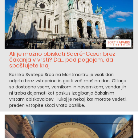
Ali je možno obiskati Sacré-Cœur brez
čakanja v vrsti? Da... pod pogojem, da
spoštujete kraj
Bazilika Svetega Srca na Montmartru je vsak dan
odprta brez vstopnine in gosti več maš na dan. Oltarje
so dostopne vsem, vernikom in nevernikom, vendar jih
ni treba dojemati kot poskus izogibanja čakalnim
vrstam obiskovalcev. Tukaj je nekaj, kar morate vedeti,
preden vstopite skozi vrata bazilike.