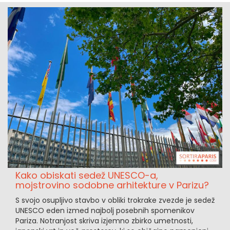
Kako obiskati sedež UNESCO-a,
mojstrovino sodobne arhitekture v Parizu?
S svojo osupljivo stavbo v obliki trokrake zvezde je sedež
UNESCO eden izmed najbolj posebnih spomenikov
Pariza. Notranjost skriva izjemno zbirko umetnosti,