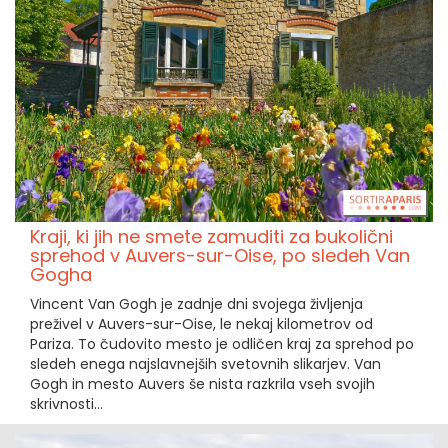
Kraji, ki jih ne smete zamuditi za bukolični
sprehod v Auvers-sur-Oise, po sledeh Van
Gogha
Vincent Van Gogh je zadnje dni svojega življenja
preživel v Auvers-sur-Oise, le nekaj kilometrov od
Pariza. To čudovito mesto je odličen kraj za sprehod po
sledeh enega najslavnejših svetovnih slikarjev. Van
Gogh in mesto Auvers še nista razkrila vseh svojih
skrivnosti...