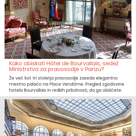
Kako obiskati Hôtel de Bourvallais, sedež
Ministrstva za pravosodje v Parizu?
Že več kot tri stoletja pravosodje zaseda elegantno
mestno palačo na Place Vendôme. Pregled zgodovine
hotela Bourvallais in redkih priložnosti, da ga obiščete.