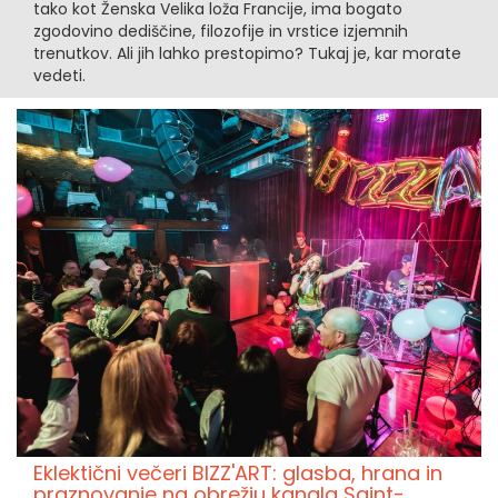
tako kot Ženska Velika loža Francije, ima bogato
zgodovino dediščine, filozofije in vrstice izjemnih
trenutkov. Ali jih lahko prestopimo? Tukaj je, kar morate
vedeti.
Eklektični večeri BIZZ'ART: glasba, hrana in
praznovanje na obrežju kanala Saint-