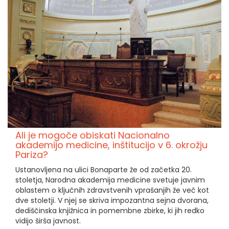
Ali je mogoče obiskati Nacionalno
akademijo medicine, inštitucijo v 6. okrožju
Pariza?
Ustanovljena na ulici Bonaparte že od začetka 20.
stoletja, Narodna akademija medicine svetuje javnim
oblastem o ključnih zdravstvenih vprašanjih že več kot
dve stoletji. V njej se skriva impozantna sejna dvorana,
dediščinska knjižnica in pomembne zbirke, ki jih redko
vidijo širša javnost.