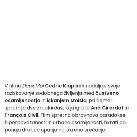
V filmu
Deux Moi
Cédric Klapisch
nadaljuje svoje
raziskovanje sodobnega življenja med
čustveno
osamljenostjo
in
iskanjem smisla
, pri čemer
spremlja dve zrcalni duši, ki ju igrata
Ana Girardot
in
François Civil
. Film spretno obravnava paradokse
hiperpovezanosti in urbane osamljenosti, hkrati pa
ponuja drobec upanja na iskreno srečanje.