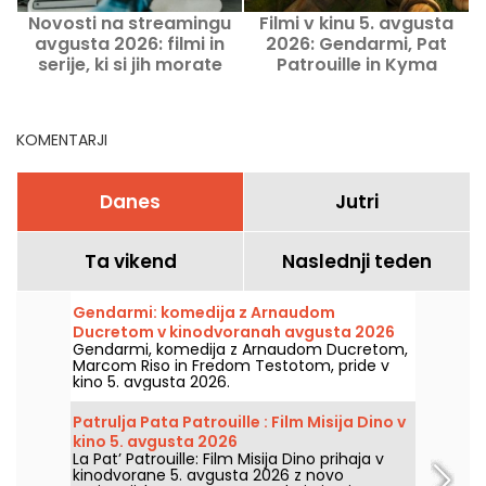
Novosti na streamingu
Filmi v kinu 5. avgusta
K
avgusta 2026: filmi in
2026: Gendarmi, Pat
serije, ki si jih morate
Patrouille in Kyma
ogledati na Netflixu,
Disney+ in Prime Video
KOMENTARJI
Danes
Jutri
Ta vikend
Naslednji teden
Gendarmi: komedija z Arnaudom
Ducretom v kinodvoranah avgusta 2026
Gendarmi, komedija z Arnaudom Ducretom,
Marcom Riso in Fredom Testotom, pride v
kino 5. avgusta 2026.
Patrulja Pata Patrouille : Film Misija Dino v
kino 5. avgusta 2026
La Pat’ Patrouille: Film Misija Dino prihaja v
kinodvorane 5. avgusta 2026 z novo