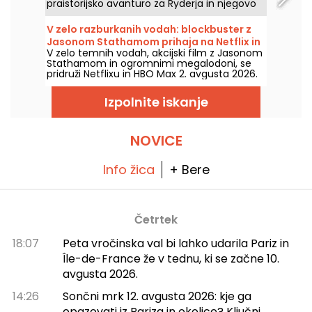
praistorijsko avanturo za Ryderja in njegovo
ekipo.
V zelo razburkanih vodah: blockbuster z
Jasonom Stathamom prihaja na Netflix in
V zelo temnih vodah, akcijski film z Jasonom
HBO Max
Stathamom in ogromnimi megalodoni, se
pridruži Netflixu in HBO Max 2. avgusta 2026.
Izpolnite iskanje
NOVICE
Info žica
+ Bere
Četrtek
18:07
Peta vročinska val bi lahko udarila Pariz in
Île-de-France že v tednu, ki se začne 10.
avgusta 2026.
14:26
Sončni mrk 12. avgusta 2026: kje ga
opazovati iz Pariza in okolice? Ključni