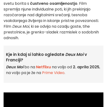
svetu borita s
čustveno osamljenostjo
. Film
spremlja njune individualne poti, ki jih prekinjajo
razočaranje nad digitalnimi srečanji, tesnoba
vsakdanjega življenja in iskanje pristne povezanosti.
Film
Deux Moi
, ki se odvija na ozadju goste, tihe
prestolnice, je grenko-sladek razmislek o sodobnih
odnosih.
Kje in kdaj si lahko ogledate
Deux Moi
v
Franciji?
Deux Moi
bo na
Netflixu
na voljo od
2. aprila 2025
,
na voljo pa je že na
Prime Video
.