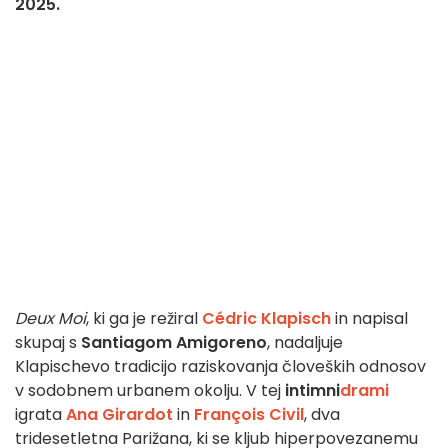
2025.
Deux Moi
, ki ga je režiral
Cédric Klapisch
in napisal
skupaj s
Santiagom Amigoreno
, nadaljuje
Klapischevo tradicijo raziskovanja človeških odnosov
v sodobnem urbanem okolju. V tej
intimni
drami
igrata
Ana Girardot
in
François Civil
, dva
tridesetletna Parižana, ki se kljub hiperpovezanemu