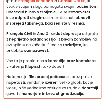
igrata
François Berléand
in
Camille Cottin
, ki
vsak v svojem slogu pomagata svojim
pacientom
ubesediti njihovo trpljenje
. Če želite
zacveteti
in
se odpreti drugim
, se morate znati
obnoviti
in
sprejeti takšnega, kakršen ste v resnici
.
François Civil
in
Ana Girardot
depresijo
odigrata
z
neprijetno natančnostjo
. Iz
bledih zombijev
na
avtopilotu na začetku filma
se razkrijeta,
ko
pridobita
samozavest
.
Vse to je prepleteno s
komedijo
brez konteksta
,
v kateri je
Klapisch
tako dober!
Na koncu je
film precej počasen
in brez prave
napetosti
, vendar je
izviren,
veliko globlji, kot je
videti, in še vedno ima zasluge za to, da o
depresiji
govori s
humorjem
in
brez stigmatizacije
.