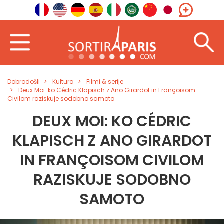
Dobrodošli
Kultura
Filmi & serije
Deux Moi: ko Cédric Klapisch z Ano Girardot in Françoisom
Civilom raziskuje sodobno samoto
DEUX MOI: KO CÉDRIC
KLAPISCH Z ANO GIRARDOT
IN FRANÇOISOM CIVILOM
RAZISKUJE SODOBNO
SAMOTO