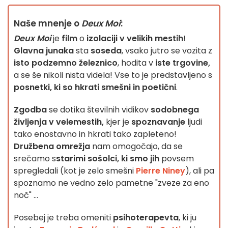
Naše mnenje o
Deux Moi
:
Deux Moi
je
film
o
izolaciji v velikih mestih
!
Glavna junaka
sta
soseda
, vsako jutro se vozita z
isto podzemno železnico
, hodita v
iste trgovine,
a se še nikoli nista videla! Vse to je predstavljeno s
posnetki, ki so hkrati smešni in poetični
.
Zgodba
se dotika številnih vidikov
sodobnega
življenja v velemestih,
kjer je
spoznavanje
ljudi
tako enostavno in hkrati tako zapleteno!
Družbena omrežja
nam omogočajo, da se
srečamo s
starimi sošolci, ki smo jih
povsem
spregledali (kot je zelo smešni
Pierre Niney
), ali pa
spoznamo ne vedno zelo pametne "zveze za eno
noč" ...
Posebej je treba omeniti
psihoterapevta
, ki ju