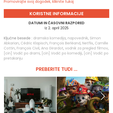
Promovirajte svoj dogodek, kliknite tukaj
KORISTNE INFORMACIJE
DATUMI IN ČASOVNI RAZPORED
Iz 2. april 2025
Ključne besede :
dramska komedija
,
napovednik
,
Simon
Abkarian
,
Cédric Klapisch
,
François Berléand
,
Netflix
,
Camille
Cottin
,
François Civil
,
Ana Girardot
,
vodnik za pregled filmov
,
[cin] Vodič po drami
,
[cin] Vodič po komediji
,
[cin] Vodič po
pretakanju
PREBERITE TUDI ...