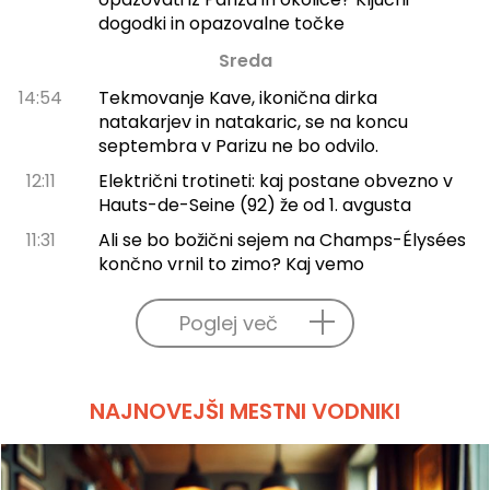
dogodki in opazovalne točke
Sreda
14:54
Tekmovanje Kave, ikonična dirka
natakarjev in natakaric, se na koncu
septembra v Parizu ne bo odvilo.
12:11
Električni trotineti: kaj postane obvezno v
Hauts-de-Seine (92) že od 1. avgusta
11:31
Ali se bo božični sejem na Champs-Élysées
končno vrnil to zimo? Kaj vemo
Poglej več
NAJNOVEJŠI MESTNI VODNIKI