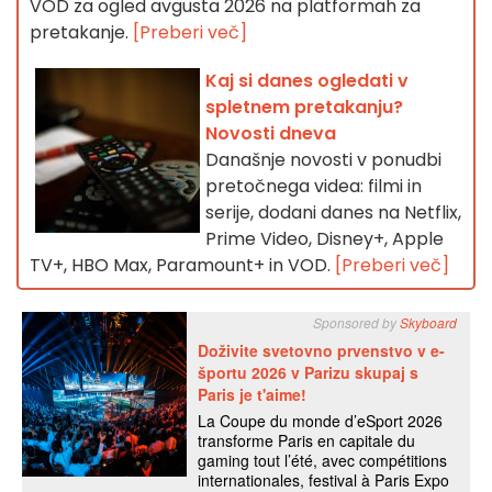
VOD za ogled avgusta 2026 na platformah za
pretakanje.
[Preberi več]
Kaj si danes ogledati v
spletnem pretakanju?
Novosti dneva
Današnje novosti v ponudbi
pretočnega videa: filmi in
serije, dodani danes na Netflix,
Prime Video, Disney+, Apple
TV+, HBO Max, Paramount+ in VOD.
[Preberi več]