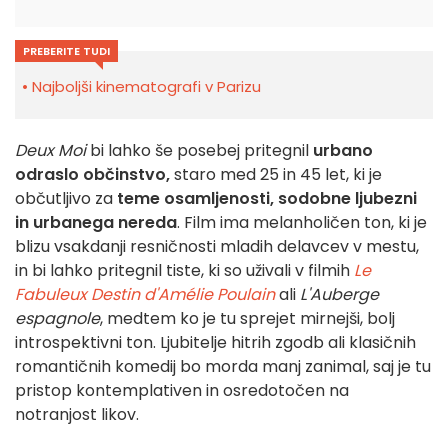
PREBERITE TUDI
Najboljši kinematografi v Parizu
Deux Moi
bi lahko še posebej pritegnil
urbano
odraslo občinstvo,
staro med 25 in 45 let, ki je
občutljivo za
teme osamljenosti, sodobne ljubezni
in urbanega nereda
. Film ima melanholičen ton, ki je
blizu vsakdanji resničnosti mladih delavcev v mestu,
in bi lahko pritegnil tiste, ki so uživali v filmih
Le
Fabuleux Destin d'Amélie Poulain
ali
L'Auberge
espagnole
, medtem ko je tu sprejet mirnejši, bolj
introspektivni ton. Ljubitelje hitrih zgodb ali klasičnih
romantičnih komedij bo morda manj zanimal, saj je tu
pristop kontemplativen in osredotočen na
notranjost likov.