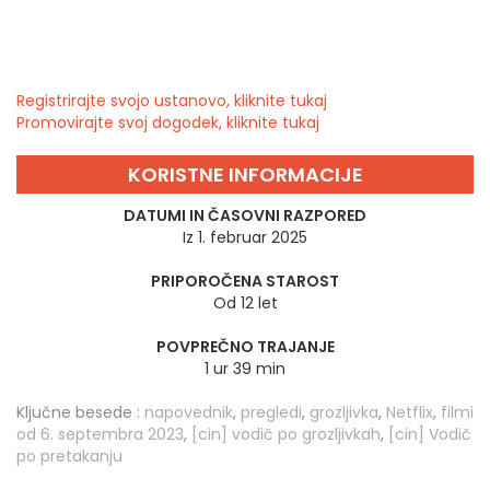
Registrirajte svojo ustanovo, kliknite tukaj
Promovirajte svoj dogodek, kliknite tukaj
KORISTNE INFORMACIJE
DATUMI IN ČASOVNI RAZPORED
Iz 1. februar 2025
PRIPOROČENA STAROST
Od 12 let
POVPREČNO TRAJANJE
1 ur 39 min
Ključne besede :
napovednik
,
pregledi
,
grozljivka
,
Netflix
,
filmi
od 6. septembra 2023
,
[cin] vodič po grozljivkah
,
[cin] Vodič
po pretakanju