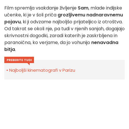
Film spremlja vsakdanje življenje
Sam
, mlade indijske
učenke, ki je v šoli priča
grozljivemu nadnaravnemu
pojavu
, ki ji odvzame najboljšo prijateljico iz otroštva.
Od takrat se okoli nje, pa tudi v njenih sanjah, dogajajo
skrivnostni dogodki, zaradi katerih je zaskrbljena in
paranoična, ko verjame, da jo vohunijo
nenavadna
bitja
.
PREBERITE TUDI
Najboljši kinematografi v Parizu