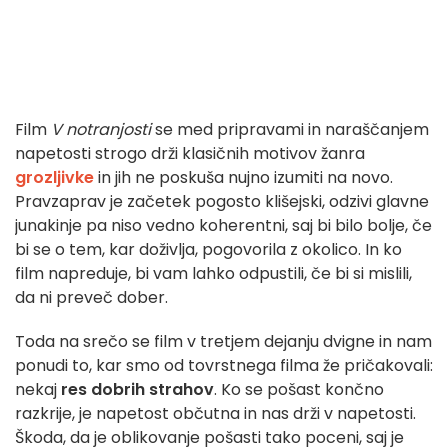
Film
V notranjosti
se med pripravami in naraščanjem
napetosti strogo drži klasičnih motivov žanra
grozljivke
in jih ne poskuša nujno izumiti na novo.
Pravzaprav je začetek pogosto klišejski, odzivi glavne
junakinje pa niso vedno koherentni, saj bi bilo bolje, če
bi se o tem, kar doživlja, pogovorila z okolico. In ko
film napreduje, bi vam lahko odpustili, če bi si mislili,
da ni preveč dober.
Toda na srečo se film v tretjem dejanju dvigne in nam
ponudi to, kar smo od tovrstnega filma že pričakovali:
nekaj
res dobrih strahov
. Ko se pošast končno
razkrije, je napetost občutna in nas drži v napetosti.
Škoda, da je oblikovanje pošasti tako poceni, saj je