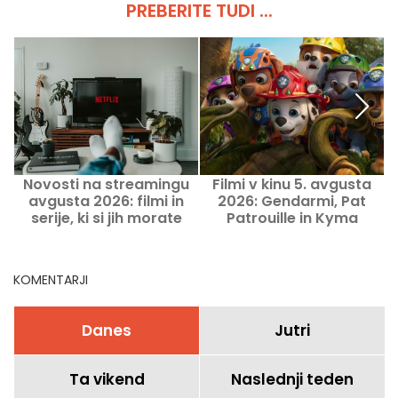
PREBERITE TUDI ...
Novosti na streamingu
Filmi v kinu 5. avgusta
avgusta 2026: filmi in
2026: Gendarmi, Pat
v
serije, ki si jih morate
Patrouille in Kyma
ogledati na Netflixu,
Disney+ in Prime Video
KOMENTARJI
Danes
Jutri
Ta vikend
Naslednji teden