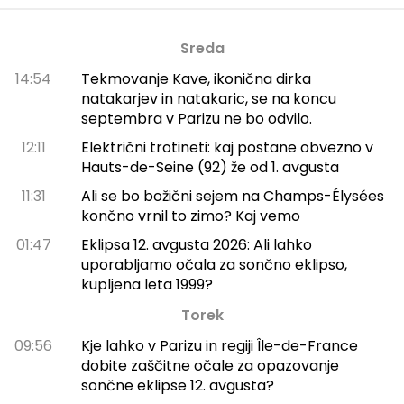
Sreda
14:54
Tekmovanje Kave, ikonična dirka
natakarjev in natakaric, se na koncu
septembra v Parizu ne bo odvilo.
12:11
Električni trotineti: kaj postane obvezno v
Hauts-de-Seine (92) že od 1. avgusta
11:31
Ali se bo božični sejem na Champs-Élysées
končno vrnil to zimo? Kaj vemo
01:47
Eklipsa 12. avgusta 2026: Ali lahko
uporabljamo očala za sončno eklipso,
kupljena leta 1999?
Torek
09:56
Kje lahko v Parizu in regiji Île-de-France
dobite zaščitne očale za opazovanje
sončne eklipse 12. avgusta?