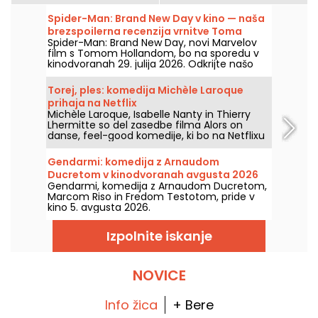
Spider-Man: Brand New Day v kino — naša
brezspoilerna recenzija vrnitve Toma
Spider-Man: Brand New Day, novi Marvelov
Hollanda v Spider-Mana
film s Tomom Hollandom, bo na sporedu v
kinodvoranah 29. julija 2026. Odkrijte našo
recenzijo!
Torej, ples: komedija Michèle Laroque
prihaja na Netflix
Michèle Laroque, Isabelle Nanty in Thierry
Lhermitte so del zasedbe filma Alors on
danse, feel-good komedije, ki bo na Netflixu
na voljo že od 1. avgusta 2026.
Gendarmi: komedija z Arnaudom
Ducretom v kinodvoranah avgusta 2026
Gendarmi, komedija z Arnaudom Ducretom,
Marcom Riso in Fredom Testotom, pride v
kino 5. avgusta 2026.
Izpolnite iskanje
NOVICE
Info žica
+ Bere