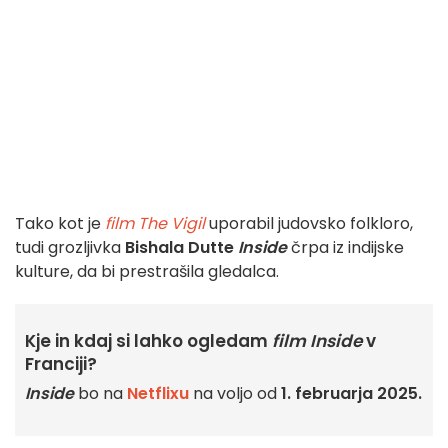
Tako kot je
film The Vigil
uporabil judovsko folkloro,
tudi grozljivka
Bishala Dutte
Inside
črpa iz indijske
kulture, da bi prestrašila gledalca.
Kje in kdaj si lahko ogledam
film Inside
v
Franciji?
Inside
bo na
Netflixu
na voljo od
1. februarja 2025.