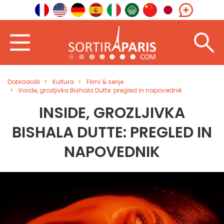
Dobrodošli
Kultura
Filmi & serije
Inside, grozljivka Bishala Dutte: pregled in napovednik
INSIDE, GROZLJIVKA
BISHALA DUTTE: PREGLED IN
NAPOVEDNIK