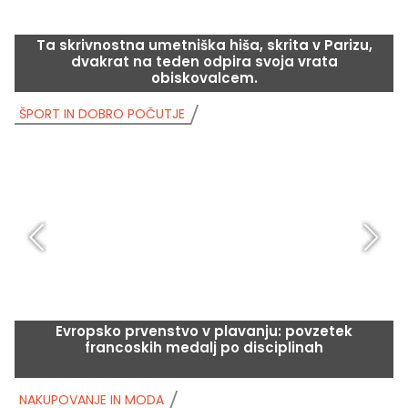
Ta skrivnostna umetniška hiša, skrita v Parizu,
dvakrat na teden odpira svoja vrata
obiskovalcem.
ŠPORT IN DOBRO POČUTJE
Š
Evropsko prvenstvo v plavanju: povzetek
francoskih medalj po disciplinah
NAKUPOVANJE IN MODA
N