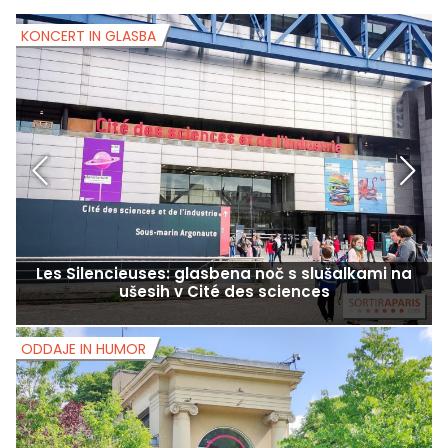
KONCERT IN GLASBA
K
Les Silencieuses: glasbena noč s slušalkami na
ušesih v Cité des sciences
ODDAJE IN HUMOR
O