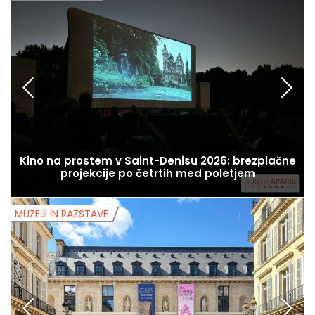
Kino na prostem v Saint-Denisu 2026: brezplačne
projekcije po četrtih med poletjem
MUZEJI IN RAZSTAVE
M