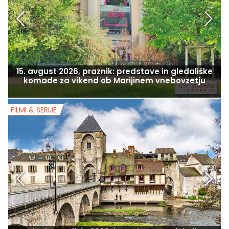
15. avgust 2026, praznik: predstave in gledališke
komade za vikend ob Marijinem vnebovzetju
FILMI & SERIJE
F