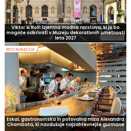
Viktor & Rolf: izjemna modna razstava, ki jo bo
mogoče odkrivati v Muzeju dekorativnih umetnosti
leta 2027
RESTAVRACIJA
R
Eskal, gastronomska in potovalna miza Alexandra
Chambata, ki navdušuje najzahtevnejše gurmane