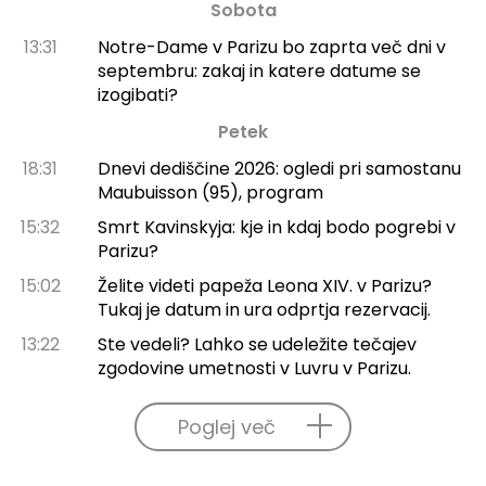
Sobota
13:31
Notre-Dame v Parizu bo zaprta več dni v
septembru: zakaj in katere datume se
izogibati?
Petek
18:31
Dnevi dediščine 2026: ogledi pri samostanu
Maubuisson (95), program
15:32
Smrt Kavinskyja: kje in kdaj bodo pogrebi v
Parizu?
15:02
Želite videti papeža Leona XIV. v Parizu?
Tukaj je datum in ura odprtja rezervacij.
13:22
Ste vedeli? Lahko se udeležite tečajev
zgodovine umetnosti v Luvru v Parizu.
Poglej več