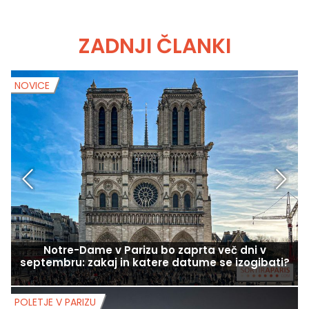
ZADNJI ČLANKI
NOVICE
N
Notre-Dame v Parizu bo zaprta več dni v
S
septembru: zakaj in katere datume se izogibati?
POLETJE V PARIZU
P