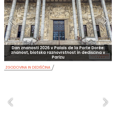
Dan znanosti 2026 v Palais de la Porte Dorée:
znanost, biotska raznovrstnost in dediščina v
Parizu
ZGODOVINA IN DEDIŠČINA
Z