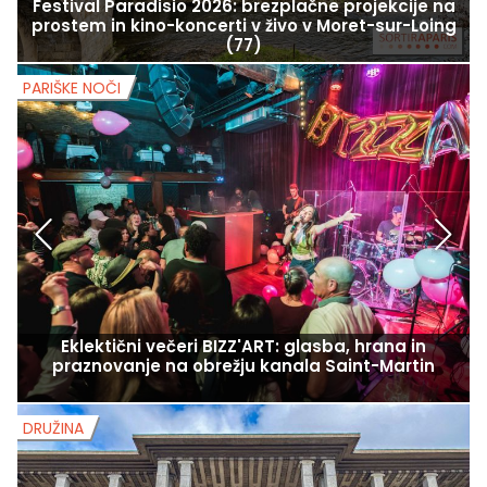
Festival Paradisio 2026: brezplačne projekcije na
prostem in kino-koncerti v živo v Moret-sur-Loing
(77)
PARIŠKE NOČI
P
Eklektični večeri BIZZ'ART: glasba, hrana in
praznovanje na obrežju kanala Saint-Martin
DRUŽINA
D