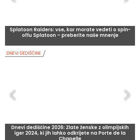
Splatoon Raiders: vse, kar morate vedeti o spin-
offu Splatoon – preberite naše mnenje
DNEVI DEDIŠČINE
D
Dnevi dediščine 2026: Zlate ženske z olimpijskih
iger 2024, ki jih lahko odkrijete na Porte de la
Chapelle