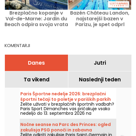
Brezplačno kopanje v
Bazén Château Landon,
Val-de-Marne: Jardin du
najstarejši bazen v
Beach odpira svoja vrata
Parizu, je spet odprl
svoja vrata na 10.
okrožju.
KOMENTARJI
Danes
Jutri
Ta vikend
Naslednji teden
Paris Športne nedelje 2026: brezplačni
športni tečaji to poletje v pariških parkih
Želite uživati v brezplačnih športnih vadbah?
Paris Sport Dimanches vas pričakuje vsako
nedeljo do 13. septembra 2026 na
brezplačne seanse brez prijave!
Nočne seanse na Parc des Princes: ogled
zakulisja PSG ponoči in zabavna
Želite odkriti zakulisje Paris Saint‑Germain in
guinguette z DJ-seti