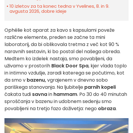
10 izletov za ta konec tedna v Yvelines, 8. in 9.
avgusta 2026, dobre ideje
Ophélie kot aparat za kavo s kapsulami poveže
različne elemente, preden se začne ta mini
laboratorij, da bi oblikovala tretma z več kot 90 %
naravnih sestavin, ki bo postal del našega obreda.
Medtem ko izdelek nastaja, smo povabljeni, da
uživamo v prostorih
Black Door Spa
, kjer vlada toplo
in intimno vzdušje, zaradi katerega se počutimo, kot
da smo v
bazenu,
vgrajenem v dnevno sobo
pariškega stanovanja. Na ljubitelje
parnih kopeli
čakata tudi
savna
in
hammam
. Po 30 do 40 minutah
sproščanja v bazenu in udobnem sedenju smo
povabljeni na tretjo fazo doživetja: nego
obraza
.