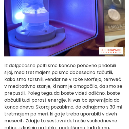
Iz dolgočasne polti smo končno ponovno pridobili
sijaj, med tretmajem pa smo dobesedno začutili,
kako smo zdrsnili, vendar ne v roke Morfeja, temveč
v meditativno stanje, ki nam je omogočilo, da smo se
prepustili. Poleg tega, da boste videti odlično, boste
občutili tudi porast energije, ki vas bo spremljala do
konca dneva. Skoraj pozabimo, da odhajamo s 30 ml
tretmajem po meri, ki ga je treba uporabiti v dveh
mesecih. Zdaj je to sestavni del naše vsakodnevne
rutine, izkušnjo pa lahko podaljšamo tudi doma,