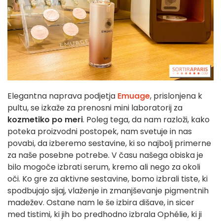
Elegantna naprava podjetja
Emuage
, prislonjena k
pultu, se izkaže za prenosni mini laboratorij za
kozmetiko po meri
. Poleg tega, da nam razloži, kako
poteka proizvodni postopek, nam svetuje in nas
povabi, da izberemo sestavine, ki so najbolj primerne
za naše posebne potrebe. V času našega obiska je
bilo mogoče izbrati serum, kremo ali nego za okoli
oči. Ko gre za aktivne sestavine, bomo izbrali tiste, ki
spodbujajo sijaj, vlaženje in zmanjševanje pigmentnih
madežev. Ostane nam le še izbira dišave, in sicer
med tistimi, ki jih bo predhodno izbrala Ophélie, ki ji