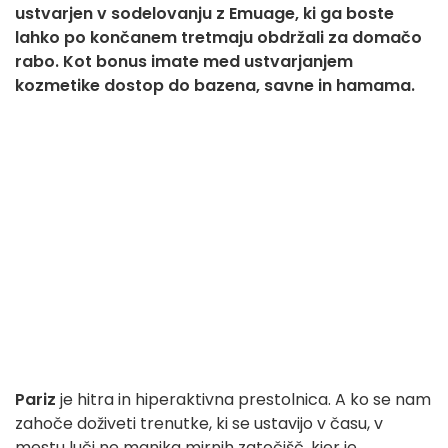
ustvarjen v sodelovanju z Emuage, ki ga boste
lahko po končanem tretmaju obdržali za domačo
rabo. Kot bonus imate med ustvarjanjem
kozmetike dostop do bazena, savne in hamama.
Pariz
je hitra in hiperaktivna prestolnica. A ko se nam
zahoče doživeti trenutke, ki se ustavijo v času, v
mestu luči ne manjka mirnih zatočišč, kjer je