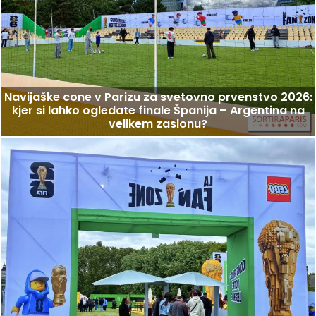
Navijaške cone v Parizu za svetovno prvenstvo 2026:
kjer si lahko ogledate finale Španija – Argentina na
velikem zaslonu?