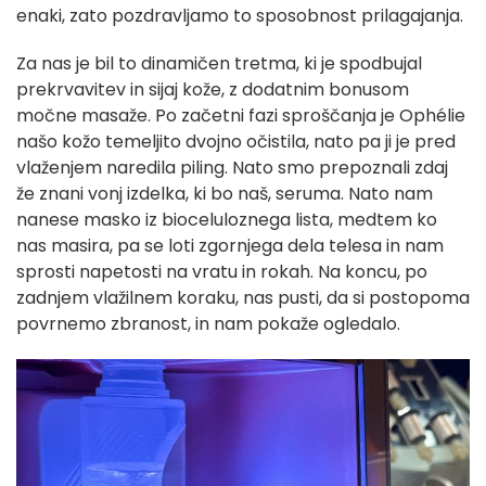
enaki, zato pozdravljamo to sposobnost prilagajanja.
Za nas je bil to dinamičen tretma, ki je spodbujal
prekrvavitev in sijaj kože, z dodatnim bonusom
močne masaže. Po začetni fazi sproščanja je Ophélie
našo kožo temeljito dvojno očistila, nato pa ji je pred
vlaženjem naredila piling. Nato smo prepoznali zdaj
že znani vonj izdelka, ki bo naš, seruma. Nato nam
nanese masko iz bioceluloznega lista, medtem ko
nas masira, pa se loti zgornjega dela telesa in nam
sprosti napetosti na vratu in rokah. Na koncu, po
zadnjem vlažilnem koraku, nas pusti, da si postopoma
povrnemo zbranost, in nam pokaže ogledalo.