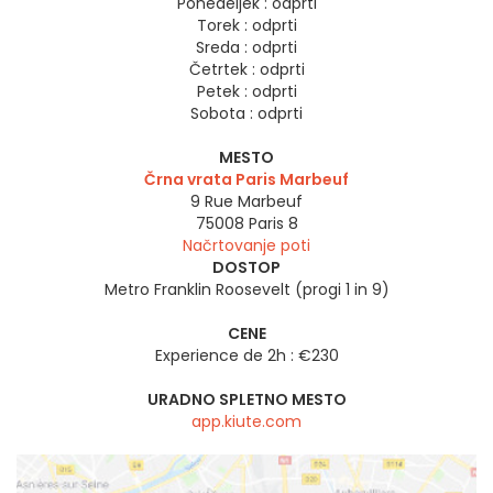
Ponedeljek :
odprti
Torek :
odprti
Sreda :
odprti
Četrtek :
odprti
Petek :
odprti
Sobota :
odprti
MESTO
Črna vrata Paris Marbeuf
9 Rue Marbeuf
75008
Paris 8
Načrtovanje poti
DOSTOP
Metro Franklin Roosevelt (progi 1 in 9)
CENE
Experience de 2h : €230
URADNO SPLETNO MESTO
app.kiute.com