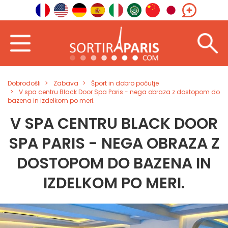
Dobrodošli
Zabava
Šport in dobro počutje
V spa centru Black Door Spa Paris - nega obraza z dostopom do
bazena in izdelkom po meri.
V SPA CENTRU BLACK DOOR
SPA PARIS - NEGA OBRAZA Z
DOSTOPOM DO BAZENA IN
IZDELKOM PO MERI.