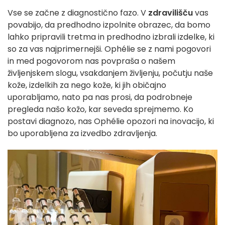
Vse se začne z diagnostično fazo. V
zdravilišču
vas
povabijo, da predhodno izpolnite obrazec, da bomo
lahko pripravili tretma in predhodno izbrali izdelke, ki
so za vas najprimernejši. Ophélie se z nami pogovori
in med pogovorom nas povpraša o našem
življenjskem slogu, vsakdanjem življenju, počutju naše
kože, izdelkih za nego kože, ki jih običajno
uporabljamo, nato pa nas prosi, da podrobneje
pregleda našo kožo, kar seveda sprejmemo. Ko
postavi diagnozo, nas Ophélie opozori na inovacijo, ki
bo uporabljena za izvedbo zdravljenja.