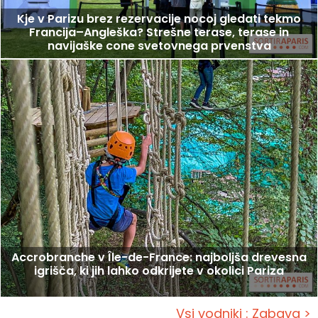
Kje v Parizu brez rezervacije nocoj gledati tekmo
Francija–Angleška? Strešne terase, terase in
navijaške cone svetovnega prvenstva
Accrobranche v Île-de-France: najboljša drevesna
igrišča, ki jih lahko odkrijete v okolici Pariza
Vsi vodniki : Zabava >