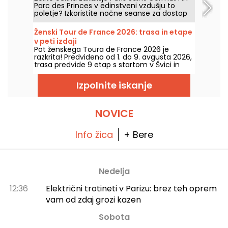
Parc des Princes v edinstveni vzdušju to
poletje? Izkoristite nočne seanse za dostop
do stadiona ponoči ter uživajte v številnih
prazničnih animacijah. Tukaj je program za
Ženski Tour de France 2026: trasa in etape
poletje 2026!
v peti izdaji
Pot ženskega Toura de France 2026 je
razkrita! Predvideno od 1. do 9. avgusta 2026,
trasa predvide 9 etap s startom v Švici in
ciljem v Nicei. Oglejte si, kaj nas čaka letos.
Izpolnite iskanje
NOVICE
Info žica
+ Bere
Nedelja
12:36
Električni trotineti v Parizu: brez teh oprem
vam od zdaj grozi kazen
Sobota