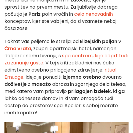
sprostitev na prvem mestu. Za ljubitelje dobrega
počutja je
Pariz
poln vročih in
celo nenavadnih
konceptov, kjer ste vabljeni, da si vzamete nekaj
časa zase.
Tokrat vas peljemo le streljaj od
Elizejskih poljan
v
Črna vrata
, zaupni apartmajski hotel, namenjen
dolgoročnemu bivanju, s
spa centrom, ki je odprt tudi
za zunanje goste
. V tej skriti zakladnici nas čaka
edinstveno osebno prilagojeno zdravljenje:
ritual
Emuage
. Ideja je ponuditi
izjemno osebno
dvourno
doživetje
z
masažo
obraza in zgornjega dela telesa,
med katero vam pripravijo
prilagojen izdelek, ki ga
lahko odnesete domov in ki vam omogoča tudi
dostop do prostorov spa. Spoiler: s seboj morate
imeti kopalke!