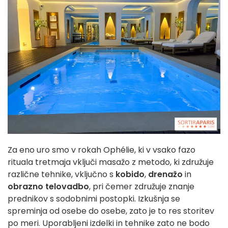
Za eno uro smo v rokah Ophélie, ki v vsako fazo
rituala tretmaja vključi masažo z metodo, ki združuje
različne tehnike, vključno s
kobido
,
drenažo
in
obrazno telovadbo
, pri čemer združuje znanje
prednikov s sodobnimi postopki. Izkušnja se
spreminja od osebe do osebe, zato je to res storitev
po meri. Uporabljeni izdelki in tehnike zato ne bodo