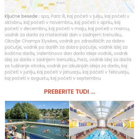
Ključne besede :
spa
,
Pariz 8
,
kaj početi v juliju
,
kaj početi v
oktobru
,
kaj početi v novembru
,
kaj početi v aprilu
,
kaj
početi v decembru
,
kaj početi v maju
,
kaj početi v marcu
,
vodnik za darila za materinski dan v zadnjem trenutku
,
Okrožje Champs Elysées
,
vodnik po zdraviliščih za dobro
počutje
,
vodnik po darilih za dobro počutje
,
vodnik idej za
božična darila
,
Valentinovo dan darilo ideje vodnik
,
vodnik
idej za darila v zadnjem trenutku
,
Pariz
,
vodnik idej za darila
za tuširanje otroka
,
vodnik po izkušnjah ideja za darilo
,
kaj
početi v juniju
,
kaj početi v januarju
,
kaj početi v februarju
,
kaj početi v avgustu
,
kaj početi v septembru
PREBERITE TUDI ...