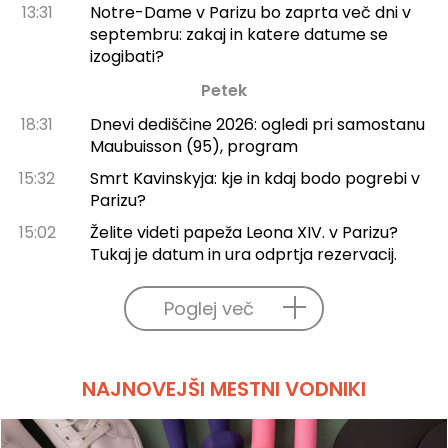
13:31
Notre-Dame v Parizu bo zaprta več dni v
septembru: zakaj in katere datume se
izogibati?
Petek
18:31
Dnevi dediščine 2026: ogledi pri samostanu
Maubuisson (95), program
15:32
Smrt Kavinskyja: kje in kdaj bodo pogrebi v
Parizu?
15:02
Želite videti papeža Leona XIV. v Parizu?
Tukaj je datum in ura odprtja rezervacij.
Poglej več
NAJNOVEJŠI MESTNI VODNIKI