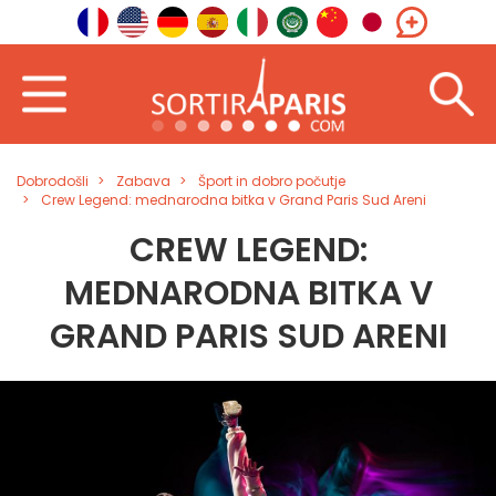
Dobrodošli
Zabava
Šport in dobro počutje
Crew Legend: mednarodna bitka v Grand Paris Sud Areni
CREW LEGEND:
MEDNARODNA BITKA V
GRAND PARIS SUD ARENI