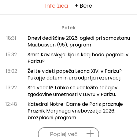
Info žica
+ Bere
Petek
18:31
Dnevi dediščine 2026: ogledi pri samostanu
Maubuisson (95), program
15:32
Smrt Kavinskyja: kje in kdaj bodo pogrebi v
Parizu?
15:02
Želite videti papeža Leona XIV. v Parizu?
Tukaj je datum in ura odprtja rezervacij.
13:22
Ste vedeli? Lahko se udeležite tečajev
zgodovine umetnosti v Luvru v Parizu.
12:48
Katedral Notre-Dame de Paris praznuje
Praznik Marijinega vnebovzetja 2026:
brezplačni program
Poglej več