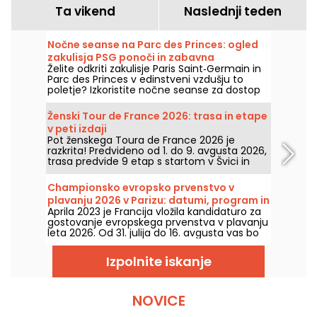
Ta vikend
Naslednji teden
Nočne seanse na Parc des Princes: ogled
zakulisja PSG ponoči in zabavna
Želite odkriti zakulisje Paris Saint‑Germain in
guinguette z DJ-seti
Parc des Princes v edinstveni vzdušju to
poletje? Izkoristite nočne seanse za dostop
do stadiona ponoči ter uživajte v številnih
prazničnih animacijah. Tukaj je program za
Ženski Tour de France 2026: trasa in etape
poletje 2026!
v peti izdaji
Pot ženskega Toura de France 2026 je
razkrita! Predvideno od 1. do 9. avgusta 2026,
trasa predvide 9 etap s startom v Švici in
ciljem v Nicei. Oglejte si, kaj nas čaka letos.
Championsko evropsko prvenstvo v
plavanju 2026 v Parizu: datumi, program in
Aprila 2023 je Francija vložila kandidaturo za
vse o tekmovanju
gostovanje evropskega prvenstva v plavanju
leta 2026. Od 31. julija do 16. avgusta vas bo
Olimpijski plavalni center pričakal, da
spodbudite naše plavalce. Tukaj so vse
Izpolnite iskanje
informacije, ki jih morate vedeti o
tekmovanju in disciplinah!
NOVICE