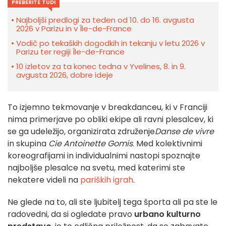
PREBERITE TUDI
Najboljši predlogi za teden od 10. do 16. avgusta
2026 v Parizu in v Île-de-France
Vodič po tekaških dogodkih in tekanju v letu 2026 v
Parizu ter regiji Île-de-France
10 izletov za ta konec tedna v Yvelines, 8. in 9.
avgusta 2026, dobre ideje
To izjemno tekmovanje v breakdanceu, ki v Franciji
nima primerjave po obliki ekipe ali ravni plesalcev, ki
se ga udeležijo, organizirata združenje
Danse de vivre
in skupina
Cie Antoinette Gomis
. Med kolektivnimi
koreografijami in individualnimi nastopi spoznajte
najboljše plesalce na svetu, med katerimi ste
nekatere videli na
pariških igrah
.
Ne glede na to, ali ste ljubitelj tega športa ali pa ste le
radovedni, da si ogledate pravo
urbano kulturno