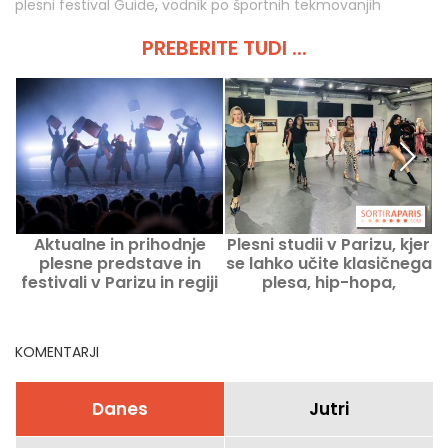
plesni festival Guide
,
vodnik po športnih tekmovanjih
PREBERITE TUDI ...
Aktualne in prihodnje
Plesni studii v Parizu, kjer
plesne predstave in
se lahko učite klasičnega
festivali v Parizu in regiji
plesa, hip-hopa,
Ile-de-France
kabareja ali sodobnega
plesa.
KOMENTARJI
Danes
Jutri