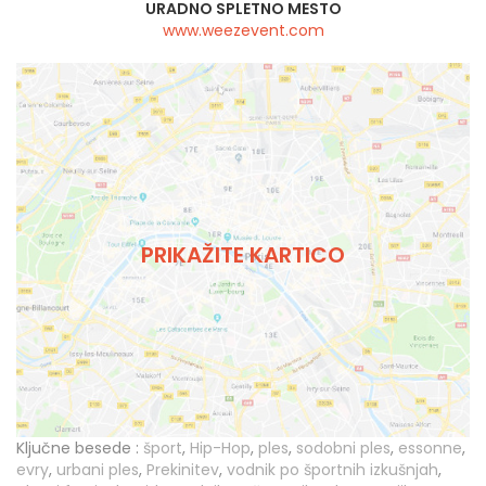
URADNO SPLETNO MESTO
www.weezevent.com
PRIKAŽITE KARTICO
Ključne besede :
šport
,
Hip-Hop
,
ples
,
sodobni ples
,
essonne
,
evry
,
urbani ples
,
Prekinitev
,
vodnik po športnih izkušnjah
,