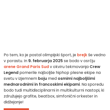
Po tem, ko je postal olimpijski šport, je
brejk
še vedno
v porastu. In
9. februarja 2025
se bodo v osrčju
arene Grand Paris Sud
v okviru tekmovanja
Crew
Legend
pomerile najboljše hiphop plesne ekipe na
svetu v izjemnem
boju
med
osmimi najboljšimi
mednarodnimi in francoskimi ekipami
. Na sporedu
bodo tudi multidisciplinarni in multikulturni nastopi, ki
združujejo grafite, beatbox, simfonični orkester in
didžejanje!