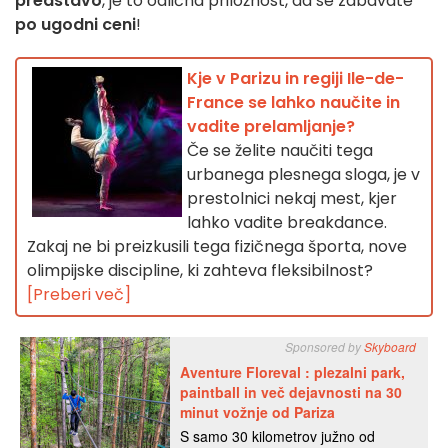
predstavo
, je to odlična priložnost, da se zabavate
po ugodni ceni
!
Kje v Parizu in regiji Ile-de-
France se lahko naučite in
vadite prelamljanje?
Če se želite naučiti tega
urbanega plesnega sloga, je v
prestolnici nekaj mest, kjer
lahko vadite breakdance.
Zakaj ne bi preizkusili tega fizičnega športa, nove
olimpijske discipline, ki zahteva fleksibilnost?
[Preberi več]