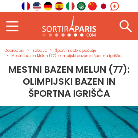
Dobrodošli
Zabava
Šport in dobro počutje
Mestni bazen Melun (77): olimpijski bazen in športna igrišča
MESTNI BAZEN MELUN (77):
OLIMPIJSKI BAZEN IN
ŠPORTNA IGRIŠČA