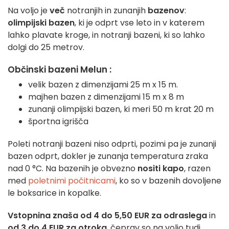
Na voljo je
več
notranjih in zunanjih
bazenov
:
olimpijski bazen
, ki je odprt vse leto in v katerem
lahko plavate kroge, in notranji bazeni, ki so lahko
dolgi do 25 metrov.
Občinski bazeni Melun :
velik bazen z dimenzijami 25 m x 15 m.
majhen bazen z dimenzijami 15 m x 8 m
zunanji olimpijski bazen, ki meri 50 m krat 20 m
športna igrišča
Poleti notranji bazeni niso odprti, pozimi pa je zunanji
bazen odprt, dokler je zunanja temperatura zraka
nad 0 °C. Na bazenih je obvezno
nositi kapo
, razen
med
poletnimi počitnicami
, ko so v bazenih dovoljene
le boksarice in kopalke.
Vstopnina znaša od 4 do 5,50 EUR za odraslega
in
od 3 do 4 EUR za otroka
, čeprav so na voljo tudi