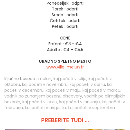
Ponedeljek :
odprti
Torek :
odprti
Sreda :
odprti
Četrtek :
odprti
Petek :
odprti
CENE
Enfant : €3 - €4
Adulte : €4 - €5.5
URADNO SPLETNO MESTO
www.ville-melun.fr
Ključne besede :
melun
,
kaj početi v juliju
,
kaj početi v
oktobru
,
kaj početi v novembru
,
kaj početi v aprilu
,
kaj
početi v decembru
,
kaj početi v maju
,
kaj početi v marcu
,
vodnik po zunanjem bazenu discovery
,
vodnik po olimpijskih
bazenih
,
kaj početi v juniju
,
kaj početi v januarju
,
kaj početi v
februarju
,
kaj početi v avgustu
,
kaj početi v septembru
PREBERITE TUDI ...