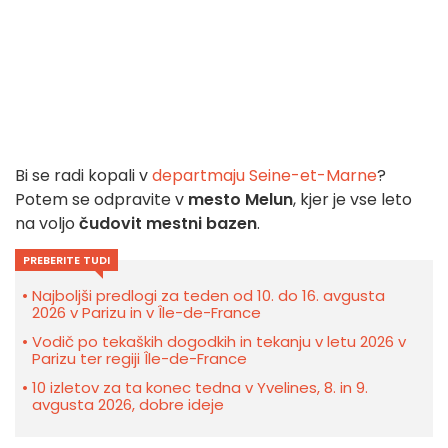
Bi se radi kopali v
departmaju Seine-et-Marne
?
Potem se odpravite v
mesto Melun
, kjer je vse leto
na voljo
čudovit mestni bazen
.
PREBERITE TUDI
Najboljši predlogi za teden od 10. do 16. avgusta
2026 v Parizu in v Île-de-France
Vodič po tekaških dogodkih in tekanju v letu 2026 v
Parizu ter regiji Île-de-France
10 izletov za ta konec tedna v Yvelines, 8. in 9.
avgusta 2026, dobre ideje