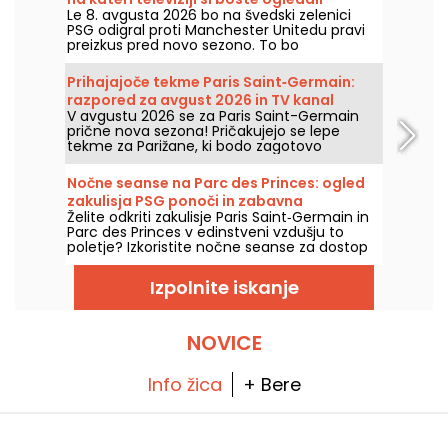
Le 8. avgusta 2026 bo na švedski zelenici
pripravljalno tekmo predsezone?
PSG odigral proti Manchester Unitedu pravi
preizkus pred novo sezono. To bo
zgodovinski dvoboj in prestižni obračun po
svetovnem prvenstvu v nogometu. Na kateri
Prihajajoče tekme Paris Saint‑Germain:
televizijski postaji si boste lahko ogledali obe
razpored za avgust 2026 in TV kanal
prijateljski tekmi?
V avgustu 2026 se za Paris Saint-Germain
prične nova sezona! Pričakujejo se lepe
tekme za Parižane, ki bodo zagotovo
nadaljevali s trofejami ob Luisu Enriqueju.
Nočne seanse na Parc des Princes: ogled
zakulisja PSG ponoči in zabavna
Želite odkriti zakulisje Paris Saint‑Germain in
guinguette z DJ-seti
Parc des Princes v edinstveni vzdušju to
poletje? Izkoristite nočne seanse za dostop
do stadiona ponoči ter uživajte v številnih
prazničnih animacijah. Tukaj je program za
Izpolnite iskanje
poletje 2026!
NOVICE
Info žica
+ Bere