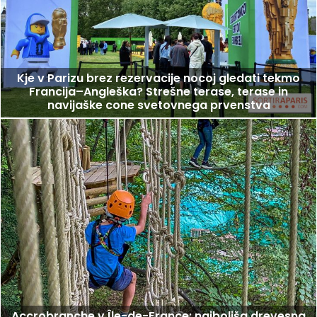
Kje v Parizu brez rezervacije nocoj gledati tekmo
Francija–Angleška? Strešne terase, terase in
navijaške cone svetovnega prvenstva
Accrobranche v Île-de-France: najboljša drevesna