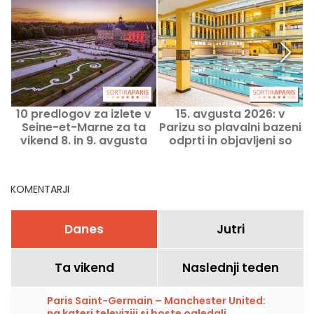
10 predlogov za izlete v
15. avgusta 2026: v
F
Seine-et-Marne za ta
Parizu so plavalni bazeni
vikend 8. in 9. avgusta
odprti in objavljeni so
o
2026 (77)
njihovi delovni časi za ta
praznik
KOMENTARJI
Danes
Jutri
Ta vikend
Naslednji teden
Paris Saint-Germain – Manchester United:
na kateri televiziji si boste ogledali