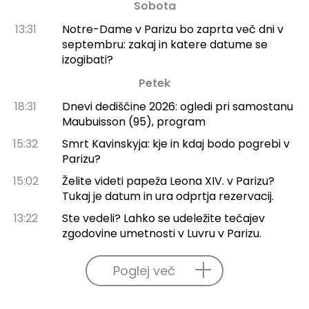
Sobota
13:31
Notre-Dame v Parizu bo zaprta več dni v
septembru: zakaj in katere datume se
izogibati?
Petek
18:31
Dnevi dediščine 2026: ogledi pri samostanu
Maubuisson (95), program
15:32
Smrt Kavinskyja: kje in kdaj bodo pogrebi v
Parizu?
15:02
Želite videti papeža Leona XIV. v Parizu?
Tukaj je datum in ura odprtja rezervacij.
13:22
Ste vedeli? Lahko se udeležite tečajev
zgodovine umetnosti v Luvru v Parizu.
Poglej več